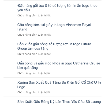
gấu
Đặt hàng gối tựa ô tô số lượng lớn in ấn logo theo
koala
yêu cầu
sản
ở
Chức năng bình luận bị tắt
xuất
Đặt
in
hàng
Gấu bông kèm túi giấy in logo Vinhomes Royal
số
gối
lượng
Island
tựa
lớn
ở
Chức năng bình luận bị tắt
ô
logo
Gấu
tô
Trung
bông
Sản xuất gấu bông số lượng lớn in logo Future
số
tâm
kèm
lượng
Group làm quà tặng
KEO
túi
lớn
ở
Chức năng bình luận bị tắt
giấy
in
Sản
in
ấn
xuất
Gấu bông và gấu móc khóa in logo Catherine Cruise
logo
logo
gấu
Vinhomes
làm quà tặng
theo
bông
Royal
yêu
ở
Chức năng bình luận bị tắt
số
Island
cầu
Gấu
lượng
bông
Xưởng Sản Xuất Quà Tặng Sự Kiện Gối Cổ Chữ U In
lớn
và
in
Logo
gấu
logo
ở
Chức năng bình luận bị tắt
móc
Future
Xưởng
khóa
Group
Sản
Sản Xuất Gấu Bông Kỳ Lân Theo Yêu Cầu Số Lượng
in
làm
Xuất
logo