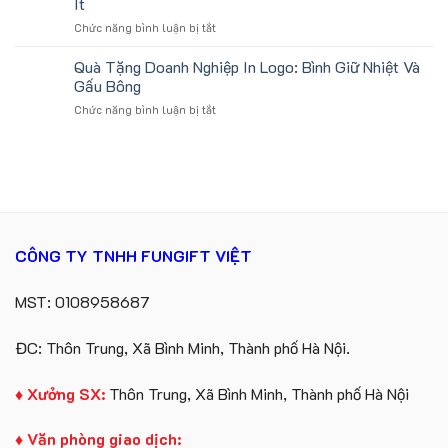
Ít
quà
Quà
Catherine
tặng
ở
Chức năng bình luận bị tắt
Tặng
Cruise
Sản
Sự
làm
Xuất
Quà Tặng Doanh Nghiệp In Logo: Bình Giữ Nhiệt Và
Kiện
quà
Gấu
Gối
Gấu Bông
tặng
Bông
Cổ
ở
Chức năng bình luận bị tắt
Kỳ
Chữ
Quà
Lân
U
Tặng
Theo
In
Doanh
Yêu
Logo
Nghiệp
Cầu
In
Số
Logo:
Lượng
Bình
Ít
Giữ
CÔNG TY TNHH FUNGIFT VIỆT
Nhiệt
Và
Gấu
MST: 0108958687
Bông
ĐC: Thôn Trung, Xã Bình Minh, Thành phố Hà Nội.
♦ Xưởng SX:
Thôn Trung, Xã Bình Minh, Thành phố Hà Nội
♦ Văn phòng giao dịch: