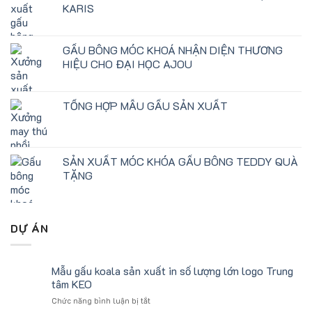
KARIS
GẤU BÔNG MÓC KHOÁ NHẬN DIỆN THƯƠNG
HIỆU CHO ĐẠI HỌC AJOU
TỔNG HỢP MẪU GẤU SẢN XUẤT
SẢN XUẤT MÓC KHÓA GẤU BÔNG TEDDY QUÀ
TẶNG
DỰ ÁN
Mẫu gấu koala sản xuất in số lượng lớn logo Trung
tâm KEO
ở
Chức năng bình luận bị tắt
Mẫu