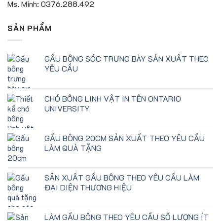
Ms. Minh: 0376.288.492
SẢN PHẨM
GẤU BÔNG SÓC TRƯNG BÀY SẢN XUẤT THEO
YÊU CẦU
CHÓ BÔNG LINH VẬT IN TÊN ONTARIO
UNIVERSITY
GẤU BÔNG 20CM SẢN XUẤT THEO YÊU CẦU
LÀM QUÀ TẶNG
SẢN XUẤT GẤU BÔNG THEO YÊU CẦU LÀM
ĐẠI DIỆN THƯƠNG HIỆU
LÀM GẤU BÔNG THEO YÊU CẦU SỐ LƯỢNG ÍT