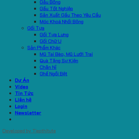
Gấu Bông
Gấu Tốt Nghiệp
Sản Xuất Gấu Theo Yêu Cầu
Móc Khoá Nhồi Bông
Gối Tựa
Gối Tựa Lưng
Gối Chữ U
Sản Phẩm Khác
Mũ Tai Bèo, Mũ Lưỡi Trai
Quà Tặng Sự Kiện
Chăn Nỉ
Ghế Ngồi Bệt
Dự Án
Video
Tin Tức
Liên hệ
Login
Newsletter
Developed by
Tiepthitute