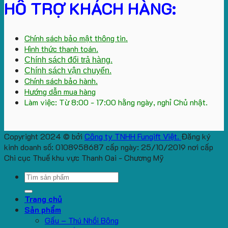
HỖ TRỢ KHÁCH HÀNG:
Chính sách bảo mật thông tin.
Hình thức thanh toán.
Chính sách đổi trả hàng.
Chính sách vận chuyển.
Chính sách bảo hành.
Hướng dẫn mua hàng
Làm việc: Từ 8:00 - 17:00 hằng ngày, nghỉ Chủ nhật.
Copyright 2024 © bởi
Công ty TNHH Fungift Việt.
Đăng ký
kinh doanh số: 0108958687 cấp ngày: 25/10/2019 nơi cấp
Chi cục Thuế khu vực Thanh Oai - Chương Mỹ
Search
for:
Trang chủ
Sản phẩm
Gấu – Thú Nhồi Bông