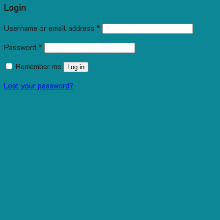
Login
Username or email address
*
Password
*
Remember me
Log in
Lost your password?