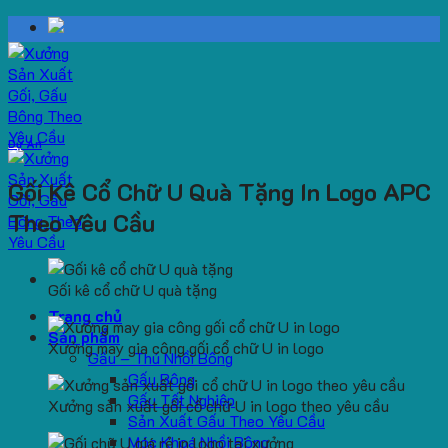
Skip
to
content
Dự Án
Gối Kê Cổ Chữ U Quà Tặng In Logo APC
Theo Yêu Cầu
Gối kê cổ chữ U quà tặng
Trang chủ
Sản phẩm
Xưởng may gia công gối cổ chữ U in logo
Gấu – Thú Nhồi Bông
Gấu Bông
Gấu Tốt Nghiệp
Xưởng sản xuất gối cổ chữ U in logo theo yêu cầu
Sản Xuất Gấu Theo Yêu Cầu
Móc Khoá Nhồi Bông