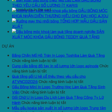
THEO YÊU CẦU SỐ LƯỢNG ÍT KARIS
No products in the cart.
GẤU BÔNG MÓC
KHOÁ NHẬN DIỆN THƯƠNG HIỆU CHO ĐẠI HỌC AJOU
TỔNG HỢP MẪU GẤU SẢN
XUẤT
SẢN
XUẤT MÓC KHÓA GẤU BÔNG TEDDY QUÀ TẶNG
DỰ ÁN
Băng Chặn Mồ Hô Trán In Logo Toshiba Làm Quà Tặng
ở
Chức năng bình luận bị tắt
Băng
Cung cấp băng đô tay in số lượng lớn logo aginode
Chức
ở
Chặn
năng bình luận bị tắt
Cung
Mồ
Quà tặng gối U kê cổ thêu theo yêu cầu cho
cấp
Hô
ở
ATVNCG2026
Chức năng bình luận bị tắt
băng
Trán
Quà
Gấu Bông Mini In Logo Trường Học Làm Quà Tặng Sinh
đô
In
ở
tặng
Viên
Chức năng bình luận bị tắt
tay
Logo
Gấu
gối
Gối Chữ U In Logo Du Lịch Làm Quà Tặng Công Ty Lữ
in
Toshiba
Bông
ở
U
Hành
Chức năng bình luận bị tắt
số
Làm
Mini
Gối
kê
Mẫu gấu koala sản xuất in số lượng lớn logo Trung tâm