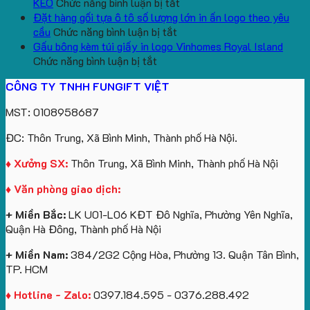
lượng
Quà
ở
In
Chữ
cổ
KEO
Chức năng bình luận bị tắt
lớn
Tặng
Mẫu
Logo
U
thêu
Đặt hàng gối tựa ô tô số lượng lớn in ấn logo theo yêu
logo
ở
gấu
Trường
In
theo
cầu
Chức năng bình luận bị tắt
aginode
Đặt
koala
Học
Logo
yêu
Gấu bông kèm túi giấy in logo Vinhomes Royal Island
ở
hàng
sản
Làm
Du
cầu
Chức năng bình luận bị tắt
Gấu
gối
xuất
Quà
Lịch
cho
CÔNG TY TNHH FUNGIFT VIỆT
bông
tựa
in
Tặng
Làm
ATVNCG2026
kèm
ô
số
Sinh
Quà
MST: 0108958687
túi
tô
lượng
Viên
Tặng
giấy
số
lớn
Công
ĐC: Thôn Trung, Xã Bình Minh, Thành phố Hà Nội.
in
lượng
logo
Ty
logo
lớn
Trung
Lữ
♦ Xưởng SX:
Thôn Trung, Xã Bình Minh, Thành phố Hà Nội
Vinhomes
in
tâm
Hành
♦ Văn phòng giao dịch:
Royal
ấn
KEO
Island
logo
+ Miền Bắc:
LK U01-L06 KĐT Đô Nghĩa, Phường Yên Nghĩa,
theo
Quận Hà Đông, Thành phố Hà Nội
yêu
cầu
+ Miền Nam:
384/2G2 Cộng Hòa, Phường 13. Quận Tân Bình,
TP. HCM
♦ Hotline - Zalo:
0397.184.595 - 0376.288.492