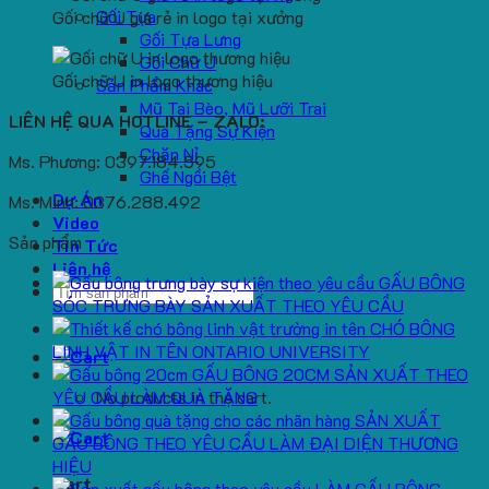
Gối Tựa
Gối chữ U giá rẻ in logo tại xưởng
Gối Tựa Lưng
Gối Chữ U
Gối chữ U in logo thương hiệu
Sản Phẩm Khác
Mũ Tai Bèo, Mũ Lưỡi Trai
LIÊN HỆ QUA HOTLINE – ZALO:
Quà Tặng Sự Kiện
Chăn Nỉ
Ms. Phương: 0397.184.595
Ghế Ngồi Bệt
Dự Án
Ms. Minh: 0376.288.492
Video
Sản phẩm
Tin Tức
Liên hệ
GẤU BÔNG
Search
SÓC TRƯNG BÀY SẢN XUẤT THEO YÊU CẦU
for:
CHÓ BÔNG
LINH VẬT IN TÊN ONTARIO UNIVERSITY
GẤU BÔNG 20CM SẢN XUẤT THEO
YÊU CẦU LÀM QUÀ TẶNG
No products in the cart.
SẢN XUẤT
GẤU BÔNG THEO YÊU CẦU LÀM ĐẠI DIỆN THƯƠNG
HIỆU
Cart
LÀM GẤU BÔNG