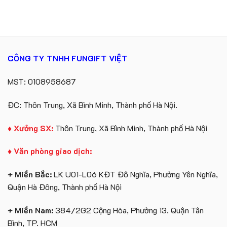
bông
số
tâm
kèm
lượng
KEO
túi
lớn
giấy
in
in
ấn
logo
logo
Vinhomes
theo
CÔNG TY TNHH FUNGIFT VIỆT
Royal
yêu
Island
cầu
MST: 0108958687
ĐC: Thôn Trung, Xã Bình Minh, Thành phố Hà Nội.
♦ Xưởng SX:
Thôn Trung, Xã Bình Minh, Thành phố Hà Nội
♦ Văn phòng giao dịch:
+ Miền Bắc:
LK U01-L06 KĐT Đô Nghĩa, Phường Yên Nghĩa,
Quận Hà Đông, Thành phố Hà Nội
+ Miền Nam:
384/2G2 Cộng Hòa, Phường 13. Quận Tân
Bình, TP. HCM