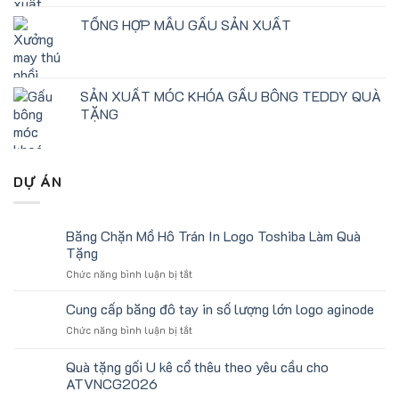
TỔNG HỢP MẪU GẤU SẢN XUẤT
SẢN XUẤT MÓC KHÓA GẤU BÔNG TEDDY QUÀ
TẶNG
DỰ ÁN
Băng Chặn Mồ Hô Trán In Logo Toshiba Làm Quà
Tặng
ở
Chức năng bình luận bị tắt
Băng
Chặn
Cung cấp băng đô tay in số lượng lớn logo aginode
Mồ
ở
Chức năng bình luận bị tắt
Hô
Cung
Trán
cấp
Quà tặng gối U kê cổ thêu theo yêu cầu cho
In
băng
Logo
ATVNCG2026
đô
Toshiba