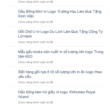
ở
Chức năng bình luận bị tắt
tay
Làm
Quà
in
Quà
tặng
số
Gấu Bông Mini In Logo Trường Học Làm Quà Tặng
Tặng
gối
lượng
Sinh Viên
U
lớn
ở
Chức năng bình luận bị tắt
kê
logo
Gấu
cổ
aginode
Bông
Gối Chữ U In Logo Du Lịch Làm Quà Tặng Công Ty
thêu
Mini
theo
Lữ Hành
In
yêu
ở
Chức năng bình luận bị tắt
Logo
cầu
Gối
Trường
cho
Chữ
Mẫu gấu koala sản xuất in số lượng lớn logo Trung
Học
ATVNCG2026
U
Làm
tâm KEO
In
Quà
ở
Chức năng bình luận bị tắt
Logo
Tặng
Mẫu
Du
Sinh
gấu
Đặt hàng gối tựa ô tô số lượng lớn in ấn logo theo
Lịch
Viên
koala
Làm
yêu cầu
sản
Quà
ở
Chức năng bình luận bị tắt
xuất
Tặng
Đặt
in
Công
hàng
Gấu bông kèm túi giấy in logo Vinhomes Royal
số
Ty
gối
lượng
Island
Lữ
tựa
lớn
Hành
ở
Chức năng bình luận bị tắt
ô
logo
Gấu
tô
Trung