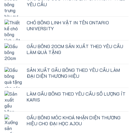
YÊU CẦU
CHÓ BÔNG LINH VẬT IN TÊN ONTARIO
UNIVERSITY
GẤU BÔNG 20CM SẢN XUẤT THEO YÊU CẦU
LÀM QUÀ TẶNG
SẢN XUẤT GẤU BÔNG THEO YÊU CẦU LÀM
ĐẠI DIỆN THƯƠNG HIỆU
LÀM GẤU BÔNG THEO YÊU CẦU SỐ LƯỢNG ÍT
KARIS
GẤU BÔNG MÓC KHOÁ NHẬN DIỆN THƯƠNG
HIỆU CHO ĐẠI HỌC AJOU