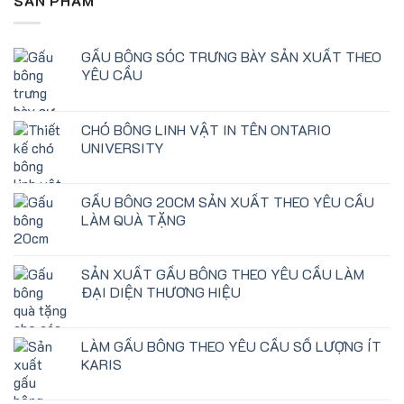
SẢN PHẨM
GẤU BÔNG SÓC TRƯNG BÀY SẢN XUẤT THEO
YÊU CẦU
CHÓ BÔNG LINH VẬT IN TÊN ONTARIO
UNIVERSITY
GẤU BÔNG 20CM SẢN XUẤT THEO YÊU CẦU
LÀM QUÀ TẶNG
SẢN XUẤT GẤU BÔNG THEO YÊU CẦU LÀM
ĐẠI DIỆN THƯƠNG HIỆU
LÀM GẤU BÔNG THEO YÊU CẦU SỐ LƯỢNG ÍT
KARIS