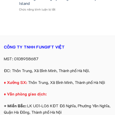
gối
lượng
Island
Lữ
tựa
lớn
Hành
ở
Chức năng bình luận bị tắt
ô
logo
Gấu
tô
Trung
bông
số
tâm
kèm
lượng
KEO
túi
lớn
giấy
in
in
ấn
logo
logo
Vinhomes
theo
CÔNG TY TNHH FUNGIFT VIỆT
Royal
yêu
Island
cầu
MST: 0108958687
ĐC: Thôn Trung, Xã Bình Minh, Thành phố Hà Nội.
♦ Xưởng SX:
Thôn Trung, Xã Bình Minh, Thành phố Hà Nội
♦ Văn phòng giao dịch:
+ Miền Bắc:
LK U01-L06 KĐT Đô Nghĩa, Phường Yên Nghĩa,
Quận Hà Đông, Thành phố Hà Nội