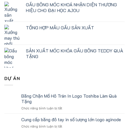
GẤU BÔNG MÓC KHOÁ NHẬN DIỆN THƯƠNG
HIỆU CHO ĐẠI HỌC AJOU
TỔNG HỢP MẪU GẤU SẢN XUẤT
SẢN XUẤT MÓC KHÓA GẤU BÔNG TEDDY QUÀ
TẶNG
DỰ ÁN
Băng Chặn Mồ Hô Trán In Logo Toshiba Làm Quà
Tặng
ở
Chức năng bình luận bị tắt
Băng
Chặn
Cung cấp băng đô tay in số lượng lớn logo aginode
Mồ
ở
Chức năng bình luận bị tắt
Hô