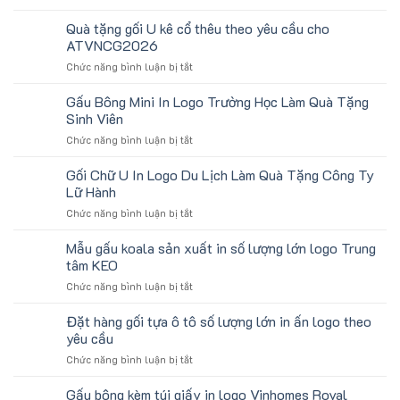
Cung
Trán
cấp
Quà tặng gối U kê cổ thêu theo yêu cầu cho
In
băng
Logo
ATVNCG2026
đô
Toshiba
ở
Chức năng bình luận bị tắt
tay
Làm
Quà
in
Quà
tặng
số
Gấu Bông Mini In Logo Trường Học Làm Quà Tặng
Tặng
gối
lượng
Sinh Viên
U
lớn
ở
Chức năng bình luận bị tắt
kê
logo
Gấu
cổ
aginode
Bông
Gối Chữ U In Logo Du Lịch Làm Quà Tặng Công Ty
thêu
Mini
theo
Lữ Hành
In
yêu
ở
Chức năng bình luận bị tắt
Logo
cầu
Gối
Trường
cho
Chữ
Mẫu gấu koala sản xuất in số lượng lớn logo Trung
Học
ATVNCG2026
U
Làm
tâm KEO
In
Quà
ở
Chức năng bình luận bị tắt
Logo
Tặng
Mẫu
Du
Sinh
gấu
Đặt hàng gối tựa ô tô số lượng lớn in ấn logo theo
Lịch
Viên
koala
Làm
yêu cầu
sản
Quà
ở
Chức năng bình luận bị tắt
xuất
Tặng
Đặt
in
Công
hàng
Gấu bông kèm túi giấy in logo Vinhomes Royal
số
Ty