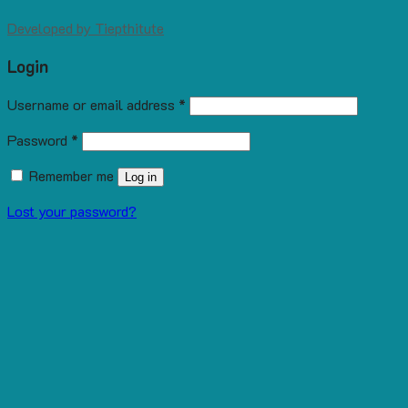
Developed by
Tiepthitute
Login
Username or email address
*
Password
*
Remember me
Log in
Lost your password?