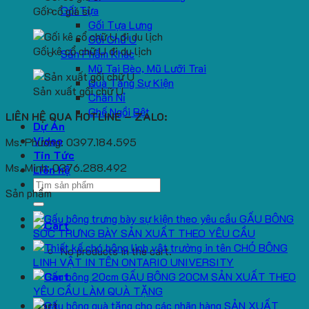
Gối Tựa
Gối cổ giá sỉ
Gối Tựa Lưng
Gối Chữ U
Gối kê cổ chữ U đi du lịch
Sản Phẩm Khác
Mũ Tai Bèo, Mũ Lưỡi Trai
Quà Tặng Sự Kiện
Sản xuất gối chữ U
Chăn Nỉ
Ghế Ngồi Bệt
LIÊN HỆ QUA HOTLINE – ZALO:
Dự Án
Video
Ms. Phương: 0397.184.595
Tin Tức
Ms. Minh: 0376.288.492
Liên hệ
Search
Sản phẩm
for:
GẤU BÔNG
SÓC TRƯNG BÀY SẢN XUẤT THEO YÊU CẦU
CHÓ BÔNG
No products in the cart.
LINH VẬT IN TÊN ONTARIO UNIVERSITY
GẤU BÔNG 20CM SẢN XUẤT THEO
YÊU CẦU LÀM QUÀ TẶNG
SẢN XUẤT
Cart