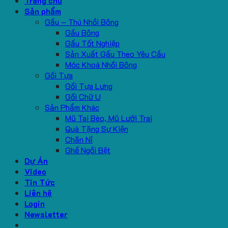
Trang chủ
Sản phẩm
Gấu – Thú Nhồi Bông
Gấu Bông
Gấu Tốt Nghiệp
Sản Xuất Gấu Theo Yêu Cầu
Móc Khoá Nhồi Bông
Gối Tựa
Gối Tựa Lưng
Gối Chữ U
Sản Phẩm Khác
Mũ Tai Bèo, Mũ Lưỡi Trai
Quà Tặng Sự Kiện
Chăn Nỉ
Ghế Ngồi Bệt
Dự Án
Video
Tin Tức
Liên hệ
Login
Newsletter