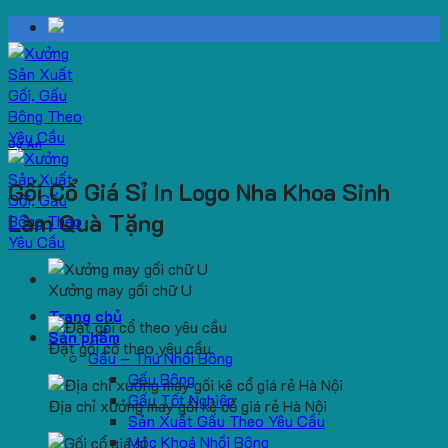
Skip
to
content
Dự Án
Gối Cổ Giá Sỉ In Logo Nha Khoa Sinh
Làm Quà Tặng
Xưởng may gối chữ U
Trang chủ
Sản phẩm
Đặt gối cổ theo yêu cầu
Gấu – Thú Nhồi Bông
Gấu Bông
Gấu Tốt Nghiệp
Địa chỉ xưởng may gối kê cổ giá rẻ Hà Nội
Sản Xuất Gấu Theo Yêu Cầu
Móc Khoá Nhồi Bông