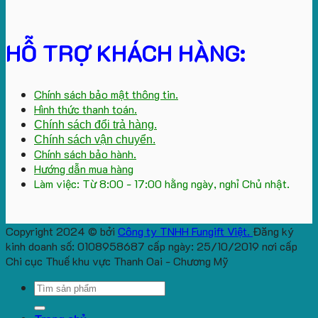
HỖ TRỢ KHÁCH HÀNG:
Chính sách bảo mật thông tin.
Hình thức thanh toán.
Chính sách đổi trả hàng.
Chính sách vận chuyển.
Chính sách bảo hành.
Hướng dẫn mua hàng
Làm việc: Từ 8:00 - 17:00 hằng ngày, nghỉ Chủ nhật.
Copyright 2024 © bởi
Công ty TNHH Fungift Việt.
Đăng ký
kinh doanh số: 0108958687 cấp ngày: 25/10/2019 nơi cấp
Chi cục Thuế khu vực Thanh Oai - Chương Mỹ
Search
for: