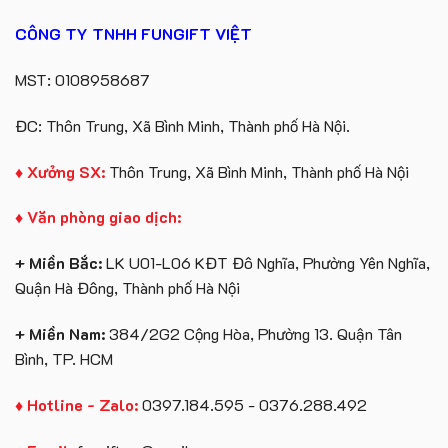
Theo
In
Yêu
Logo
CÔNG TY TNHH FUNGIFT VIỆT
Cầu
Số
Lượng
MST: 0108958687
Ít
ĐC: Thôn Trung, Xã Bình Minh, Thành phố Hà Nội.
♦ Xưởng SX:
Thôn Trung, Xã Bình Minh, Thành phố Hà Nội
♦ Văn phòng giao dịch:
+ Miền Bắc:
LK U01-L06 KĐT Đô Nghĩa, Phường Yên Nghĩa,
Quận Hà Đông, Thành phố Hà Nội
+ Miền Nam:
384/2G2 Cộng Hòa, Phường 13. Quận Tân
Bình, TP. HCM
♦ Hotline - Zalo:
0397.184.595 - 0376.288.492