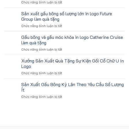
ở
Chức năng bình luận bị tắt
ô
logo
Gấu
tô
Trung
bông
Sản xuất gấu bông số lượng lớn in logo Future
số
tâm
kèm
lượng
Group làm quà tặng
KEO
túi
lớn
ở
Chức năng bình luận bị tắt
giấy
in
Sản
in
ấn
xuất
Gấu bông và gấu móc khóa in logo Catherine Cruise
logo
logo
gấu
Vinhomes
làm quà tặng
theo
bông
Royal
yêu
ở
Chức năng bình luận bị tắt
số
Island
cầu
Gấu
lượng
bông
Xưởng Sản Xuất Quà Tặng Sự Kiện Gối Cổ Chữ U In
lớn
và
in
Logo
gấu
logo
ở
Chức năng bình luận bị tắt
móc
Future
Xưởng
khóa
Group
Sản
Sản Xuất Gấu Bông Kỳ Lân Theo Yêu Cầu Số Lượng
in
làm
Xuất
logo
Ít
quà
Quà
Catherine
tặng
ở
Chức năng bình luận bị tắt
Tặng
Cruise
Sản
Sự
làm
Xuất
Kiện
quà
Gấu
Gối
tặng
Bông
Cổ
Kỳ
Chữ
Lân
U