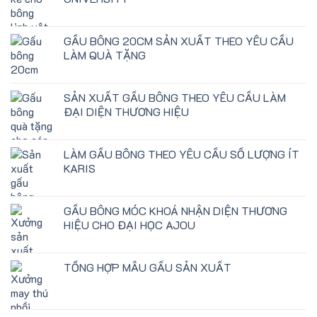
GẤU BÔNG 20CM SẢN XUẤT THEO YÊU CẦU
LÀM QUÀ TẶNG
SẢN XUẤT GẤU BÔNG THEO YÊU CẦU LÀM
ĐẠI DIỆN THƯƠNG HIỆU
LÀM GẤU BÔNG THEO YÊU CẦU SỐ LƯỢNG ÍT
KARIS
GẤU BÔNG MÓC KHOÁ NHẬN DIỆN THƯƠNG
HIỆU CHO ĐẠI HỌC AJOU
TỔNG HỢP MẪU GẤU SẢN XUẤT