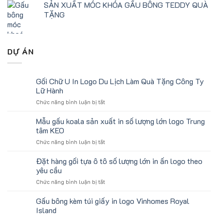
SẢN XUẤT MÓC KHÓA GẤU BÔNG TEDDY QUÀ
TẶNG
DỰ ÁN
Gối Chữ U In Logo Du Lịch Làm Quà Tặng Công Ty
Lữ Hành
ở
Chức năng bình luận bị tắt
Gối
Chữ
Mẫu gấu koala sản xuất in số lượng lớn logo Trung
U
tâm KEO
In
ở
Chức năng bình luận bị tắt
Logo
Mẫu
Du
gấu
Đặt hàng gối tựa ô tô số lượng lớn in ấn logo theo
Lịch
koala
Làm
yêu cầu
sản
Quà
ở
Chức năng bình luận bị tắt
xuất
Tặng
Đặt
in
Công
hàng
Gấu bông kèm túi giấy in logo Vinhomes Royal
số
Ty
gối
lượng
Island
Lữ
tựa
lớn
Hành