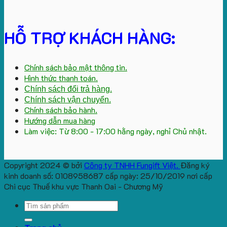
HỖ TRỢ KHÁCH HÀNG:
Chính sách bảo mật thông tin.
Hình thức thanh toán.
Chính sách đổi trả hàng.
Chính sách vận chuyển.
Chính sách bảo hành.
Hướng dẫn mua hàng
Làm việc: Từ 8:00 - 17:00 hằng ngày, nghỉ Chủ nhật.
Copyright 2024 © bởi
Công ty TNHH Fungift Việt.
Đăng ký
kinh doanh số: 0108958687 cấp ngày: 25/10/2019 nơi cấp
Chi cục Thuế khu vực Thanh Oai - Chương Mỹ
Search
for: