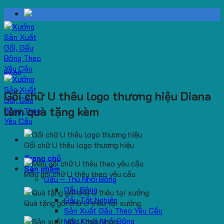
Skip
to
content
Dự Án
Gối chữ U thêu logo thương hiệu Diana
làm quà tặng kèm
Gối chữ U thêu logo thương hiệu
Trang chủ
Sản phẩm
Mẫu gối chữ U thêu theo yêu cầu
Gấu – Thú Nhồi Bông
Gấu Bông
Gấu Tốt Nghiệp
Quà tặng gối chữ U thêu tại xưởng
Sản Xuất Gấu Theo Yêu Cầu
Móc Khoá Nhồi Bông