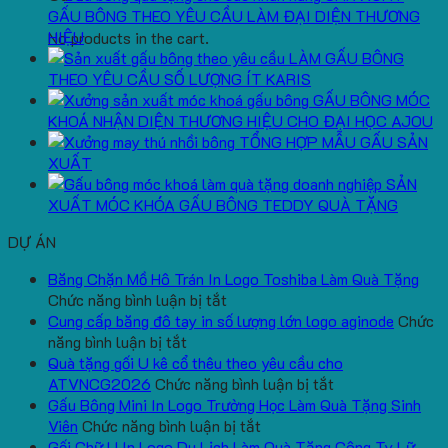
GẤU BÔNG THEO YÊU CẦU LÀM ĐẠI DIỆN THƯƠNG
HIỆU
No products in the cart.
LÀM GẤU BÔNG
THEO YÊU CẦU SỐ LƯỢNG ÍT KARIS
GẤU BÔNG MÓC
KHOÁ NHẬN DIỆN THƯƠNG HIỆU CHO ĐẠI HỌC AJOU
TỔNG HỢP MẪU GẤU SẢN
XUẤT
SẢN
XUẤT MÓC KHÓA GẤU BÔNG TEDDY QUÀ TẶNG
DỰ ÁN
Băng Chặn Mồ Hô Trán In Logo Toshiba Làm Quà Tặng
ở
Chức năng bình luận bị tắt
Băng
Cung cấp băng đô tay in số lượng lớn logo aginode
Chức
ở
Chặn
năng bình luận bị tắt
Cung
Mồ
Quà tặng gối U kê cổ thêu theo yêu cầu cho
cấp
Hô
ở
ATVNCG2026
Chức năng bình luận bị tắt
băng
Trán
Quà
Gấu Bông Mini In Logo Trường Học Làm Quà Tặng Sinh
đô
In
ở
tặng
Viên
Chức năng bình luận bị tắt
tay
Logo
Gấu
gối
Gối Chữ U In Logo Du Lịch Làm Quà Tặng Công Ty Lữ