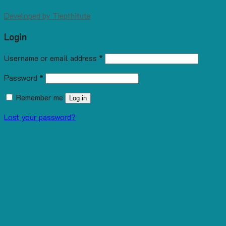
Developed by
Tiepthitute
Login
Username or email address
*
Password
*
Remember me
Log in
Lost your password?