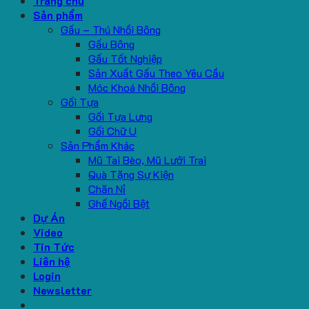
Trang chủ
Sản phẩm
Gấu – Thú Nhồi Bông
Gấu Bông
Gấu Tốt Nghiệp
Sản Xuất Gấu Theo Yêu Cầu
Móc Khoá Nhồi Bông
Gối Tựa
Gối Tựa Lưng
Gối Chữ U
Sản Phẩm Khác
Mũ Tai Bèo, Mũ Lưỡi Trai
Quà Tặng Sự Kiện
Chăn Nỉ
Ghế Ngồi Bệt
Dự Án
Video
Tin Tức
Liên hệ
Login
Newsletter