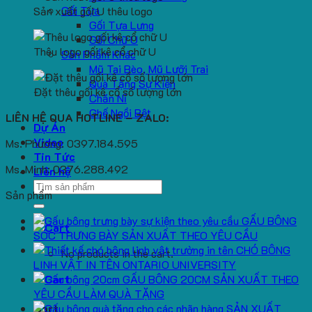
Gối Tựa
Sản xuất gối U thêu logo
Gối Tựa Lưng
Gối Chữ U
Thêu logo gối kê cổ chữ U
Sản Phẩm Khác
Mũ Tai Bèo, Mũ Lưỡi Trai
Quà Tặng Sự Kiện
Đặt thêu gối kê cổ số lượng lớn
Chăn Nỉ
Ghế Ngồi Bệt
LIÊN HỆ QUA HOTLINE – ZALO:
Dự Án
Video
Ms. Phương: 0397.184.595
Tin Tức
Ms. Minh: 0376.288.492
Liên hệ
Search
Sản phẩm
for:
GẤU BÔNG
SÓC TRƯNG BÀY SẢN XUẤT THEO YÊU CẦU
CHÓ BÔNG
No products in the cart.
LINH VẬT IN TÊN ONTARIO UNIVERSITY
GẤU BÔNG 20CM SẢN XUẤT THEO
YÊU CẦU LÀM QUÀ TẶNG
SẢN XUẤT
Cart