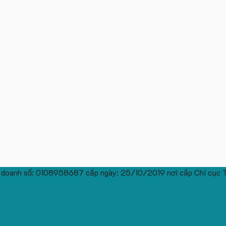
 doanh số: 0108958687 cấp ngày: 25/10/2019 nơi cấp Chi cục 