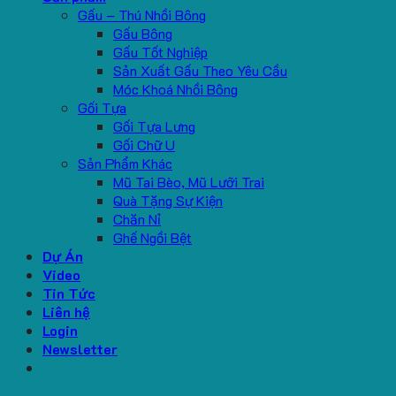
Gấu – Thú Nhồi Bông
Gấu Bông
Gấu Tốt Nghiệp
Sản Xuất Gấu Theo Yêu Cầu
Móc Khoá Nhồi Bông
Gối Tựa
Gối Tựa Lưng
Gối Chữ U
Sản Phẩm Khác
Mũ Tai Bèo, Mũ Lưỡi Trai
Quà Tặng Sự Kiện
Chăn Nỉ
Ghế Ngồi Bệt
Dự Án
Video
Tin Tức
Liên hệ
Login
Newsletter