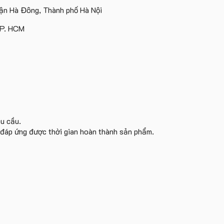
Island
ấn
Lữ
tâm
n Hà Đông, Thành phố Hà Nội
logo
Hành
KEO
theo
TP. HCM
yêu
cầu
êu cầu.
i đáp ứng được thời gian hoàn thành sản phẩm.