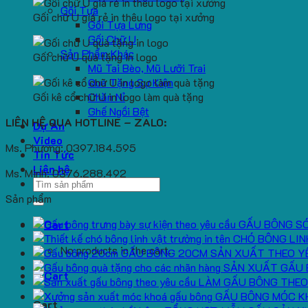
Gối Tựa
Gối chữ U giá rẻ in thêu logo tại xưởng
Gối Tựa Lưng
Gối Chữ U
Sản Phẩm Khác
Gối chữ U quà tặng in logo
Mũ Tai Bèo, Mũ Lưỡi Trai
Quà Tặng Sự Kiện
Gối kê cổ chữ U in logo làm quà tặng
Chăn Nỉ
Ghế Ngồi Bệt
LIÊN HỆ QUA HOTLINE – ZALO:
Dự Án
Video
Ms. Phương: 0397.184.595
Tin Tức
Liên hệ
Ms. Minh: 0376.288.492
Search
for:
Sản phẩm
GẤU BÔNG S
CHÓ BÔNG LIN
No products in the cart.
GẤU BÔNG 20CM SẢN XUẤT THEO Y
SẢN XUẤT GẤU 
LÀM GẤU BÔNG THEO
GẤU BÔNG MÓC K
Cart