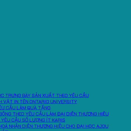
ÓC TRƯNG BÀY SẢN XUẤT THEO YÊU CẦU
H VẬT IN TÊN ONTARIO UNIVERSITY
ÊU CẦU LÀM QUÀ TẶNG
BÔNG THEO YÊU CẦU LÀM ĐẠI DIỆN THƯƠNG HIỆU
 YÊU CẦU SỐ LƯỢNG ÍT KARIS
HOÁ NHẬN DIỆN THƯƠNG HIỆU CHO ĐẠI HỌC AJOU