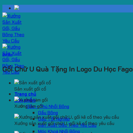
Skip
to
content
Dự Án
Gối Chữ U Quà Tặng In Logo Du Học Fag
Sản xuất gối cổ
Trang chủ
Sản phẩm
Xưởng làm gối
Gấu – Thú Nhồi Bông
Gấu Bông
Gấu Tốt Nghiệp
Xưởng sản xuất gối chữ U, gối kê cổ theo yêu cầu
Sản Xuất Gấu Theo Yêu Cầu
Móc Khoá Nhồi Bông