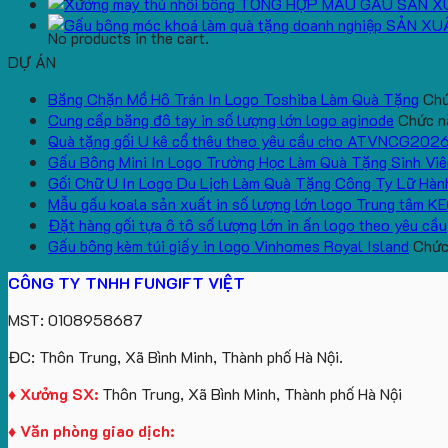
TỔNG HỢP MẪU GẤU SẢN X
SẢN XU
No products in the cart.
DỰ ÁN
Băng Chặn Mồ Hô Trán In Logo Toshiba Làm Quà Tặng
Chứ
Cung cấp băng đô tay in số lượng lớn logo aginode
Chức nă
Quà tặng gối U kê cổ thêu theo yêu cầu cho ATVNCG202
Gấu Bông Mini In Logo Trường Học Làm Quà Tặng Sinh Viê
Gối Chữ U In Logo Du Lịch Làm Quà Tặng Công Ty Lữ Hàn
Mẫu gấu koala sản xuất in số lượng lớn logo Trung tâm K
Đặt hàng gối tựa ô tô số lượng lớn in ấn logo theo yêu cầu
Gấu bông kèm túi giấy in logo Vinhomes Royal Island
Chức 
CÔNG TY TNHH FUNGIFT VIỆT
MST: 0108958687
ĐC: Thôn Trung, Xã Bình Minh, Thành phố Hà Nội.
♦ Xưởng SX:
Thôn Trung, Xã Bình Minh, Thành phố Hà Nội
♦ Văn phòng giao dịch: