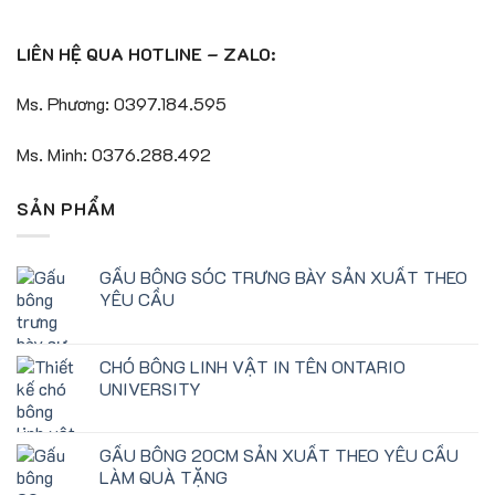
LIÊN HỆ QUA HOTLINE – ZALO:
Ms. Phương: 0397.184.595
Ms. Minh: 0376.288.492
SẢN PHẨM
GẤU BÔNG SÓC TRƯNG BÀY SẢN XUẤT THEO
YÊU CẦU
CHÓ BÔNG LINH VẬT IN TÊN ONTARIO
UNIVERSITY
GẤU BÔNG 20CM SẢN XUẤT THEO YÊU CẦU
LÀM QUÀ TẶNG