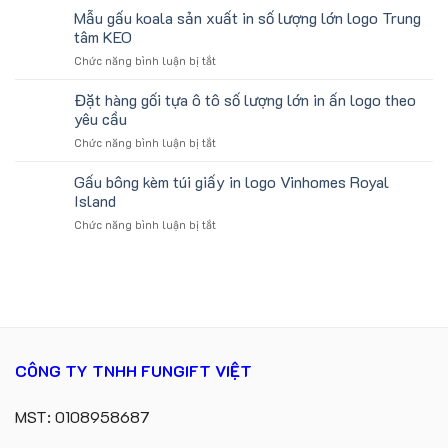
cho
Chữ
Mẫu gấu koala sản xuất in số lượng lớn logo Trung
Học
ATVNCG2026
U
Làm
tâm KEO
In
Quà
ở
Chức năng bình luận bị tắt
Logo
Tặng
Mẫu
Du
Sinh
gấu
Đặt hàng gối tựa ô tô số lượng lớn in ấn logo theo
Lịch
Viên
koala
Làm
yêu cầu
sản
Quà
ở
Chức năng bình luận bị tắt
xuất
Tặng
Đặt
in
Công
hàng
Gấu bông kèm túi giấy in logo Vinhomes Royal
số
Ty
gối
lượng
Island
Lữ
tựa
lớn
Hành
ở
Chức năng bình luận bị tắt
ô
logo
Gấu
tô
Trung
bông
số
tâm
kèm
lượng
KEO
túi
lớn
giấy
in
in
ấn
logo
logo
Vinhomes
theo
CÔNG TY TNHH FUNGIFT VIỆT
Royal
yêu
Island
cầu
MST: 0108958687