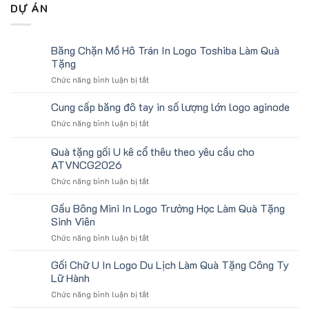
DỰ ÁN
Băng Chặn Mồ Hô Trán In Logo Toshiba Làm Quà
Tặng
ở
Chức năng bình luận bị tắt
Băng
Chặn
Cung cấp băng đô tay in số lượng lớn logo aginode
Mồ
ở
Chức năng bình luận bị tắt
Hô
Cung
Trán
cấp
Quà tặng gối U kê cổ thêu theo yêu cầu cho
In
băng
Logo
ATVNCG2026
đô
Toshiba
ở
Chức năng bình luận bị tắt
tay
Làm
Quà
in
Quà
tặng
số
Gấu Bông Mini In Logo Trường Học Làm Quà Tặng
Tặng
gối
lượng
Sinh Viên
U
lớn
ở
Chức năng bình luận bị tắt
kê
logo
Gấu
cổ
aginode
Bông
Gối Chữ U In Logo Du Lịch Làm Quà Tặng Công Ty
thêu
Mini
theo
Lữ Hành
In
yêu
ở
Chức năng bình luận bị tắt
Logo
cầu
Gối
Trường