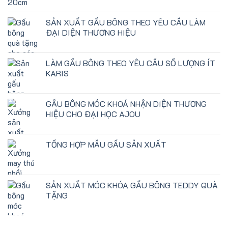
SẢN XUẤT GẤU BÔNG THEO YÊU CẦU LÀM
ĐẠI DIỆN THƯƠNG HIỆU
LÀM GẤU BÔNG THEO YÊU CẦU SỐ LƯỢNG ÍT
KARIS
GẤU BÔNG MÓC KHOÁ NHẬN DIỆN THƯƠNG
HIỆU CHO ĐẠI HỌC AJOU
TỔNG HỢP MẪU GẤU SẢN XUẤT
SẢN XUẤT MÓC KHÓA GẤU BÔNG TEDDY QUÀ
TẶNG