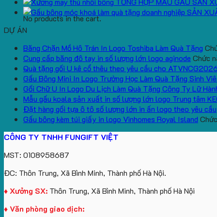
TỔNG HỢP MẪU GẤU SẢN X
SẢN XU
No products in the cart.
DỰ ÁN
Băng Chặn Mồ Hô Trán In Logo Toshiba Làm Quà Tặng
Chứ
Cung cấp băng đô tay in số lượng lớn logo aginode
Chức nă
Quà tặng gối U kê cổ thêu theo yêu cầu cho ATVNCG202
Gấu Bông Mini In Logo Trường Học Làm Quà Tặng Sinh Viê
Gối Chữ U In Logo Du Lịch Làm Quà Tặng Công Ty Lữ Hàn
Mẫu gấu koala sản xuất in số lượng lớn logo Trung tâm K
Đặt hàng gối tựa ô tô số lượng lớn in ấn logo theo yêu cầu
Gấu bông kèm túi giấy in logo Vinhomes Royal Island
Chức 
CÔNG TY TNHH FUNGIFT VIỆT
MST: 0108958687
ĐC: Thôn Trung, Xã Bình Minh, Thành phố Hà Nội.
♦ Xưởng SX:
Thôn Trung, Xã Bình Minh, Thành phố Hà Nội
♦ Văn phòng giao dịch: