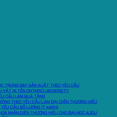
ÓC TRƯNG BÀY SẢN XUẤT THEO YÊU CẦU
H VẬT IN TÊN ONTARIO UNIVERSITY
ÊU CẦU LÀM QUÀ TẶNG
BÔNG THEO YÊU CẦU LÀM ĐẠI DIỆN THƯƠNG HIỆU
 YÊU CẦU SỐ LƯỢNG ÍT KARIS
HOÁ NHẬN DIỆN THƯƠNG HIỆU CHO ĐẠI HỌC AJOU