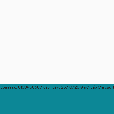
 doanh số: 0108958687 cấp ngày: 25/10/2019 nơi cấp Chi cục 