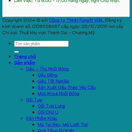
Làm việc: Từ 8:00 - 17:00 hằng ngày, nghỉ Chủ nhật.
Copyright 2024 © bởi
Công ty TNHH Fungift Việt.
Đăng ký
kinh doanh số: 0108958687 cấp ngày: 25/10/2019 nơi cấp
Chi cục Thuế khu vực Thanh Oai - Chương Mỹ
Search
for:
Trang chủ
Sản phẩm
Gấu – Thú Nhồi Bông
Gấu Bông
Gấu Tốt Nghiệp
Sản Xuất Gấu Theo Yêu Cầu
Móc Khoá Nhồi Bông
Gối Tựa
Gối Tựa Lưng
Gối Chữ U
Sản Phẩm Khác
Mũ Tai Bèo, Mũ Lưỡi Trai
Quà Tặng Sự Kiện