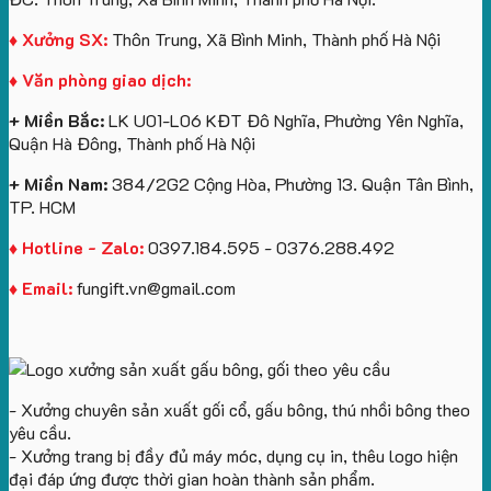
in
lượng
logo
Ty
logo
lớn
Trung
Lữ
♦ Xưởng SX:
Thôn Trung, Xã Bình Minh, Thành phố Hà Nội
Vinhomes
in
tâm
Hành
♦ Văn phòng giao dịch:
Royal
ấn
KEO
Island
logo
+ Miền Bắc:
LK U01-L06 KĐT Đô Nghĩa, Phường Yên Nghĩa,
theo
Quận Hà Đông, Thành phố Hà Nội
yêu
cầu
+ Miền Nam:
384/2G2 Cộng Hòa, Phường 13. Quận Tân Bình,
TP. HCM
♦ Hotline - Zalo:
0397.184.595 - 0376.288.492
♦ Email:
fungift.vn@gmail.com
- Xưởng chuyên sản xuất gối cổ, gấu bông, thú nhồi bông theo
yêu cầu.
- Xưởng trang bị đầy đủ máy móc, dụng cụ in, thêu logo hiện
đại đáp ứng được thời gian hoàn thành sản phẩm.