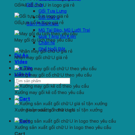
Gối Tựa
Gối kê cổ chữ U in logo giá rẻ
Gối Tựa Lưng
Gối Chữ U
Gối tựa cổ in logo giá rẻ
Sản Phẩm Khác
Mũ Tai Bèo, Mũ Lưỡi Trai
Quà Tặng Sự Kiện
May gối du lịch theo yêu cầu
Chăn Nỉ
Ghế Ngồi Bệt
Dự Án
Nhận may gối chữ U giá rẻ
Video
Tin Tức
Liên hệ
Xưởng may gối cổ chữ U theo yêu cầu
Search
for:
Xưởng may gối kê cổ theo yêu cầu
Xưởng sản xuất gối chữ U giá sỉ tận xưởng
No products in the cart.
Xưởng sản xuất gối chữ U in logo theo yêu cầu
Cart