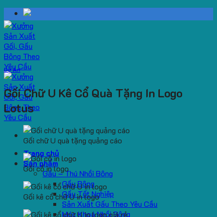
Skip
to
content
Dự Án
Gối Chữ U Kê Cổ Quà Tặng In Logo
Lotus
Gối chữ U quà tặng quảng cáo
Trang chủ
Sản phẩm
Gối cổ in logo
Gấu – Thú Nhồi Bông
Gấu Bông
Gấu Tốt Nghiệp
Gối kê cổ chữ U in logo
Sản Xuất Gấu Theo Yêu Cầu
Móc Khoá Nhồi Bông