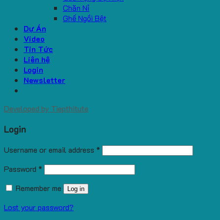
Chăn Nỉ
Ghế Ngồi Bệt
Dự Án
Video
Tin Tức
Liên hệ
Login
Newsletter
Developed by
Tiepthitute
Login
Username or email address
*
Password
*
Remember me
Log in
Lost your password?