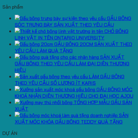
Sản phẩm
GẤU BÔNG
SÓC TRƯNG BÀY SẢN XUẤT THEO YÊU CẦU
CHÓ BÔNG
LINH VẬT IN TÊN ONTARIO UNIVERSITY
GẤU BÔNG 20CM SẢN XUẤT THEO
YÊU CẦU LÀM QUÀ TẶNG
SẢN XUẤT
GẤU BÔNG THEO YÊU CẦU LÀM ĐẠI DIỆN THƯƠNG
HIỆU
LÀM GẤU BÔNG
THEO YÊU CẦU SỐ LƯỢNG ÍT KARIS
GẤU BÔNG MÓC
KHOÁ NHẬN DIỆN THƯƠNG HIỆU CHO ĐẠI HỌC AJOU
TỔNG HỢP MẪU GẤU SẢN
XUẤT
SẢN
XUẤT MÓC KHÓA GẤU BÔNG TEDDY QUÀ TẶNG
DỰ ÁN