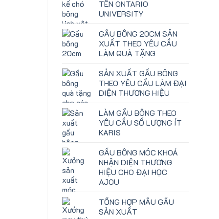
TÊN ONTARIO
UNIVERSITY
GẤU BÔNG 20CM SẢN
XUẤT THEO YÊU CẦU
LÀM QUÀ TẶNG
SẢN XUẤT GẤU BÔNG
THEO YÊU CẦU LÀM ĐẠI
DIỆN THƯƠNG HIỆU
LÀM GẤU BÔNG THEO
YÊU CẦU SỐ LƯỢNG ÍT
KARIS
GẤU BÔNG MÓC KHOÁ
NHẬN DIỆN THƯƠNG
HIỆU CHO ĐẠI HỌC
AJOU
TỔNG HỢP MẪU GẤU
SẢN XUẤT