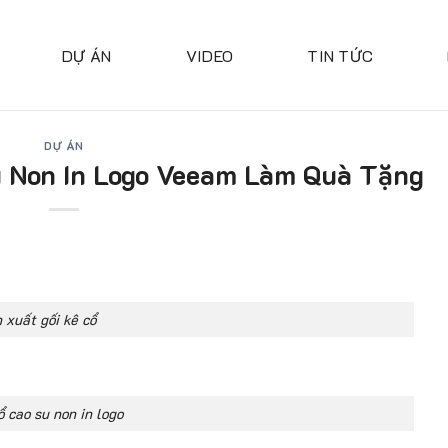
DỰ ÁN
VIDEO
TIN TỨC
DỰ ÁN
u Non In Logo Veeam Làm Quà Tặng
 xuất gối kê cổ
ổ cao su non in logo