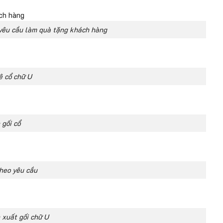
o yêu cầu làm quà tặng khách hàng
ê cổ chữ U
 gối cổ
theo yêu cầu
 xuất gối chữ U