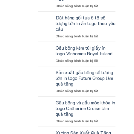
Logo
Sinh
ở
Chức năng bình luận bị tắt
Du
Viên
Mẫu
Lịch
gấu
Làm
Đặt hàng gối tựa ô tô số
koala
Quà
lượng lớn in ấn logo theo yêu
sản
Tặng
cầu
xuất
Công
ở
Chức năng bình luận bị tắt
in
Ty
Đặt
số
Lữ
hàng
lượng
Hành
Gấu bông kèm túi giấy in
gối
lớn
logo Vinhomes Royal Island
tựa
logo
ở
Chức năng bình luận bị tắt
ô
Trung
Gấu
tô
tâm
bông
Sản xuất gấu bông số lượng
số
KEO
kèm
lượng
lớn in logo Future Group làm
túi
lớn
quà tặng
giấy
in
ở
Chức năng bình luận bị tắt
in
ấn
Sản
logo
logo
xuất
Vinhomes
Gấu bông và gấu móc khóa in
theo
gấu
Royal
yêu
logo Catherine Cruise làm
bông
Island
cầu
quà tặng
số
ở
Chức năng bình luận bị tắt
lượng
Gấu
lớn
bông
in
Xưởng Sản Xuất Quà Tặng