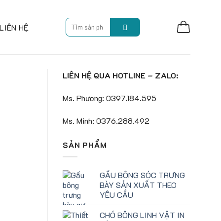
Search
LIÊN HỆ
for:
LIÊN HỆ QUA HOTLINE – ZALO:
Ms. Phương: 0397.184.595
Ms. Minh: 0376.288.492
SẢN PHẨM
GẤU BÔNG SÓC TRƯNG
BÀY SẢN XUẤT THEO
YÊU CẦU
CHÓ BÔNG LINH VẬT IN