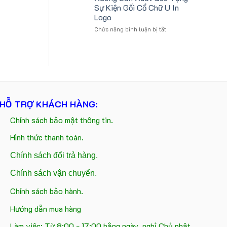
và
logo
Sự Kiện Gối Cổ Chữ U In
gấu
Future
Logo
móc
Group
ở
Chức năng bình luận bị tắt
khóa
làm
Xưởng
in
quà
Sản
logo
tặng
Xuất
Catherine
Quà
Cruise
Tặng
làm
Sự
quà
Kiện
tặng
Gối
HỖ TRỢ KHÁCH HÀNG:
Cổ
Chữ
Chính sách bảo mật thông tin.
U
In
Hình thức thanh toán.
Logo
Chính sách đổi trả hàng.
Chính sách vận chuyển.
Chính sách bảo hành.
Hướng dẫn mua hàng
Làm việc: Từ 8:00 - 17:00 hằng ngày, nghỉ Chủ nhật.