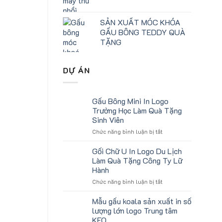
SẢN XUẤT MÓC KHÓA
GẤU BÔNG TEDDY QUÀ
TẶNG
DỰ ÁN
Gấu Bông Mini In Logo
Trường Học Làm Quà Tặng
Sinh Viên
ở
Chức năng bình luận bị tắt
Gấu
Bông
Gối Chữ U In Logo Du Lịch
Mini
Làm Quà Tặng Công Ty Lữ
In
Hành
Logo
ở
Chức năng bình luận bị tắt
Trường
Gối
Học
Chữ
Làm
Mẫu gấu koala sản xuất in số
U
Quà
lượng lớn logo Trung tâm
In
Tặng
KEO