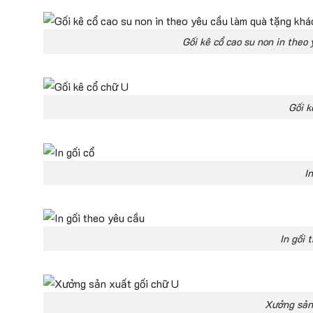
Gối kê cổ cao su non in the
Gối k
In
In gối 
Xưởng sản