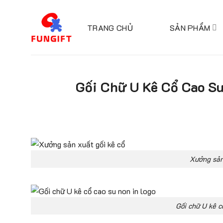
Skip
to
TRANG CHỦ
SẢN PHẨM
content
Gối Chữ U Kê Cổ Cao S
Xưởng sản
Gối chữ U kê c