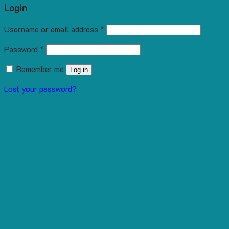
Login
Username or email address
*
Password
*
Remember me
Log in
Lost your password?