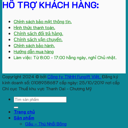
HỖ TRỢ KHÁCH HÀNG:
Chính sách bảo mật thông tin.
Hình thức thanh toán.
Chính sách đổi trả hàng.
Chính sách vận chuyển.
Chính sách bảo hành.
Hướng dẫn mua hàng
Làm việc: Từ 8:00 - 17:00 hằng ngày, nghỉ Chủ nhật.
Copyright 2024 © bởi
Công ty TNHH Fungift Việt.
Đăng ký
kinh doanh số: 0108958687 cấp ngày: 25/10/2019 nơi cấp
Chi cục Thuế khu vực Thanh Oai - Chương Mỹ
Search
for:
Trang chủ
Sản phẩm
Gấu – Thú Nhồi Bông