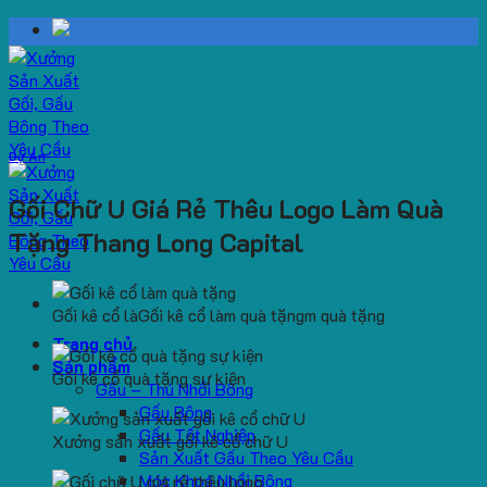
Skip
to
content
Dự Án
Gối Chữ U Giá Rẻ Thêu Logo Làm Quà
Tặng Thang Long Capital
Gối kê cổ làGối kê cổ làm quà tặngm quà tặng
Trang chủ
Sản phẩm
Gối kê cổ quà tặng sự kiện
Gấu – Thú Nhồi Bông
Gấu Bông
Gấu Tốt Nghiệp
Xưởng sản xuất gối kê cổ chữ U
Sản Xuất Gấu Theo Yêu Cầu
Móc Khoá Nhồi Bông