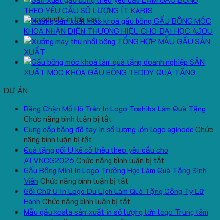
THEO YÊU CẦU SỐ LƯỢNG ÍT KARIS
No products in the cart.
GẤU BÔNG MÓC
KHOÁ NHẬN DIỆN THƯƠNG HIỆU CHO ĐẠI HỌC AJOU
TỔNG HỢP MẪU GẤU SẢN
XUẤT
SẢN
XUẤT MÓC KHÓA GẤU BÔNG TEDDY QUÀ TẶNG
DỰ ÁN
Băng Chặn Mồ Hô Trán In Logo Toshiba Làm Quà Tặng
ở
Chức năng bình luận bị tắt
Băng
Cung cấp băng đô tay in số lượng lớn logo aginode
Chức
ở
Chặn
năng bình luận bị tắt
Cung
Mồ
Quà tặng gối U kê cổ thêu theo yêu cầu cho
cấp
Hô
ở
ATVNCG2026
Chức năng bình luận bị tắt
băng
Trán
Quà
Gấu Bông Mini In Logo Trường Học Làm Quà Tặng Sinh
đô
In
ở
tặng
Viên
Chức năng bình luận bị tắt
tay
Logo
Gấu
gối
Gối Chữ U In Logo Du Lịch Làm Quà Tặng Công Ty Lữ
in
Toshiba
Bông
ở
U
Hành
Chức năng bình luận bị tắt
số
Làm
Mini
Gối
kê
Mẫu gấu koala sản xuất in số lượng lớn logo Trung tâm