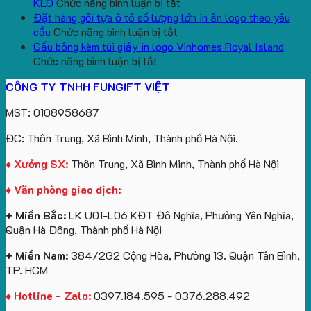
lượng
Quà
ở
In
Chữ
cổ
KEO
Chức năng bình luận bị tắt
lớn
Tặng
Mẫu
Logo
U
thêu
Đặt hàng gối tựa ô tô số lượng lớn in ấn logo theo yêu
logo
ở
gấu
Trường
In
theo
cầu
Chức năng bình luận bị tắt
aginode
Đặt
koala
Học
Logo
yêu
Gấu bông kèm túi giấy in logo Vinhomes Royal Island
ở
hàng
sản
Làm
Du
cầu
Chức năng bình luận bị tắt
Gấu
gối
xuất
Quà
Lịch
cho
CÔNG TY TNHH FUNGIFT VIỆT
bông
tựa
in
Tặng
Làm
ATVNCG2026
kèm
ô
số
Sinh
Quà
MST: 0108958687
túi
tô
lượng
Viên
Tặng
giấy
số
lớn
Công
ĐC: Thôn Trung, Xã Bình Minh, Thành phố Hà Nội.
in
lượng
logo
Ty
logo
lớn
Trung
Lữ
♦ Xưởng SX:
Thôn Trung, Xã Bình Minh, Thành phố Hà Nội
Vinhomes
in
tâm
Hành
♦ Văn phòng giao dịch:
Royal
ấn
KEO
Island
logo
+ Miền Bắc:
LK U01-L06 KĐT Đô Nghĩa, Phường Yên Nghĩa,
theo
Quận Hà Đông, Thành phố Hà Nội
yêu
cầu
+ Miền Nam:
384/2G2 Cộng Hòa, Phường 13. Quận Tân Bình,
TP. HCM
♦ Hotline - Zalo:
0397.184.595 - 0376.288.492