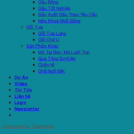
Gấu Bông
Gấu Tốt Nghiệp
Sản Xuất Gấu Theo Yêu Cầu
Móc Khoá Nhồi Bông
Gối Tựa
Gối Tựa Lưng
Gối Chữ U
Sản Phẩm Khác
Mũ Tai Bèo, Mũ Lưỡi Trai
Quà Tặng Sự Kiện
Chăn Nỉ
Ghế Ngồi Bệt
Dự Án
Video
Tin Tức
Liên hệ
Login
Newsletter
Developed by
Tiepthitute