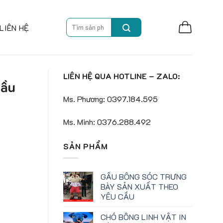
Search
LIÊN HỆ
for:
LIÊN HỆ QUA HOTLINE – ZALO:
cầu
Ms. Phương: 0397.184.595
Ms. Minh: 0376.288.492
SẢN PHẨM
GẤU BÔNG SÓC TRƯNG
BÀY SẢN XUẤT THEO
YÊU CẦU
CHÓ BÔNG LINH VẬT IN