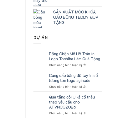
SẢN XUẤT MÓC KHÓA
GẤU BÔNG TEDDY QUÀ
TẶNG
DỰ ÁN
Băng Chặn Mồ Hô Trán In
Logo Toshiba Làm Quà Tặng
ở
Chức năng bình luận bị tắt
Băng
Chặn
Cung cấp băng đô tay in số
Mồ
lượng lớn logo aginode
Hô
ở
Chức năng bình luận bị tắt
Trán
Cung
In
cấp
Quà tặng gối U kê cổ thêu
Logo
băng
Toshiba
theo yêu cầu cho
đô
Làm
ATVNCG2026
tay
Quà
ở
Chức năng bình luận bị tắt
in
Tặng
Quà
số