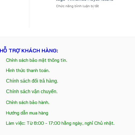
tựa
logo
ở
Chức năng bình luận bị tắt
ô
Trung
Gấu
tô
tâm
bông
số
KEO
kèm
lượng
túi
lớn
giấy
in
in
ấn
logo
logo
Vinhomes
theo
HỖ TRỢ KHÁCH HÀNG:
Royal
yêu
Island
cầu
Chính sách bảo mật thông tin.
Hình thức thanh toán.
Chính sách đổi trả hàng.
Chính sách vận chuyển.
Chính sách bảo hành.
Hướng dẫn mua hàng
Làm việc: Từ 8:00 - 17:00 hằng ngày, nghỉ Chủ nhật.