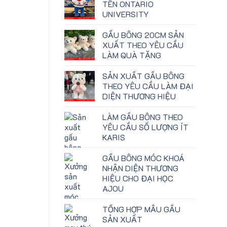
TÊN ONTARIO
UNIVERSITY
GẤU BÔNG 20CM SẢN
XUẤT THEO YÊU CẦU
LÀM QUÀ TẶNG
SẢN XUẤT GẤU BÔNG
THEO YÊU CẦU LÀM ĐẠI
DIỆN THƯƠNG HIỆU
LÀM GẤU BÔNG THEO
YÊU CẦU SỐ LƯỢNG ÍT
KARIS
GẤU BÔNG MÓC KHOÁ
NHẬN DIỆN THƯƠNG
HIỆU CHO ĐẠI HỌC
AJOU
TỔNG HỢP MẪU GẤU
SẢN XUẤT