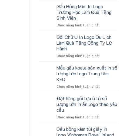
tặng
lượng
Gấu Bông Mini In Logo
gối
lớn
Trường Học Làm Quà Tặng
U
logo
Sinh Viên
kê
aginode
ở
Chức năng bình luận bị tắt
cổ
Gấu
thêu
Bông
theo
Gối Chữ U In Logo Du Lịch
Mini
yêu
Làm Quà Tặng Công Ty Lữ
In
cầu
Hành
Logo
cho
ở
Chức năng bình luận bị tắt
Trường
ATVNCG2026
Gối
Học
Chữ
Làm
Mẫu gấu koala sản xuất in số
U
Quà
lượng lớn logo Trung tâm
In
Tặng
KEO
Logo
Sinh
ở
Chức năng bình luận bị tắt
Du
Viên
Mẫu
Lịch
gấu
Làm
Đặt hàng gối tựa ô tô số
koala
Quà
lượng lớn in ấn logo theo yêu
sản
Tặng
cầu
xuất
Công
ở
Chức năng bình luận bị tắt
in
Ty
Đặt
số
Lữ
hàng
lượng
Hành
Gấu bông kèm túi giấy in
gối
lớn
logo Vinhomes Royal Island