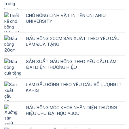
CHÓ BÔNG LINH VẬT IN TÊN ONTARIO
UNIVERSITY
GẤU BÔNG 20CM SẢN XUẤT THEO YÊU CẦU
LÀM QUÀ TẶNG
SẢN XUẤT GẤU BÔNG THEO YÊU CẦU LÀM
ĐẠI DIỆN THƯƠNG HIỆU
LÀM GẤU BÔNG THEO YÊU CẦU SỐ LƯỢNG ÍT
KARIS
GẤU BÔNG MÓC KHOÁ NHẬN DIỆN THƯƠNG
HIỆU CHO ĐẠI HỌC AJOU