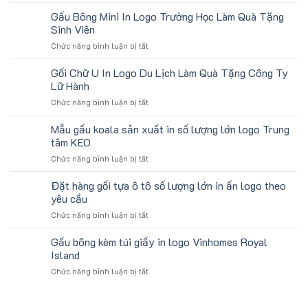
Quà
in
Quà
tặng
số
Gấu Bông Mini In Logo Trường Học Làm Quà Tặng
Tặng
gối
lượng
Sinh Viên
U
lớn
ở
Chức năng bình luận bị tắt
kê
logo
Gấu
cổ
aginode
Bông
Gối Chữ U In Logo Du Lịch Làm Quà Tặng Công Ty
thêu
Mini
theo
Lữ Hành
In
yêu
ở
Chức năng bình luận bị tắt
Logo
cầu
Gối
Trường
cho
Chữ
Mẫu gấu koala sản xuất in số lượng lớn logo Trung
Học
ATVNCG2026
U
Làm
tâm KEO
In
Quà
ở
Chức năng bình luận bị tắt
Logo
Tặng
Mẫu
Du
Sinh
gấu
Đặt hàng gối tựa ô tô số lượng lớn in ấn logo theo
Lịch
Viên
koala
Làm
yêu cầu
sản
Quà
ở
Chức năng bình luận bị tắt
xuất
Tặng
Đặt
in
Công
hàng
Gấu bông kèm túi giấy in logo Vinhomes Royal
số
Ty
gối
lượng
Island
Lữ
tựa
lớn
Hành
ở
Chức năng bình luận bị tắt
ô
logo
Gấu
tô
Trung
bông
số
tâm
kèm
lượng