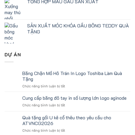
TỔNG HỢP MẪU GẤU SẢN XUẤT
SẢN XUẤT MÓC KHÓA GẤU BÔNG TEDDY QUÀ
TẶNG
DỰ ÁN
Băng Chặn Mồ Hô Trán In Logo Toshiba Làm Quà
Tặng
ở
Chức năng bình luận bị tắt
Băng
Chặn
Cung cấp băng đô tay in số lượng lớn logo aginode
Mồ
ở
Chức năng bình luận bị tắt
Hô
Cung
Trán
cấp
Quà tặng gối U kê cổ thêu theo yêu cầu cho
In
băng
Logo
ATVNCG2026
đô
Toshiba
ở
Chức năng bình luận bị tắt
tay
Làm