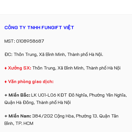
KEO
túi
lớn
giấy
in
in
ấn
logo
logo
Vinhomes
theo
CÔNG TY TNHH FUNGIFT VIỆT
Royal
yêu
Island
cầu
MST: 0108958687
ĐC: Thôn Trung, Xã Bình Minh, Thành phố Hà Nội.
♦ Xưởng SX:
Thôn Trung, Xã Bình Minh, Thành phố Hà Nội
♦ Văn phòng giao dịch:
+ Miền Bắc:
LK U01-L06 KĐT Đô Nghĩa, Phường Yên Nghĩa,
Quận Hà Đông, Thành phố Hà Nội
+ Miền Nam:
384/2G2 Cộng Hòa, Phường 13. Quận Tân
Bình, TP. HCM