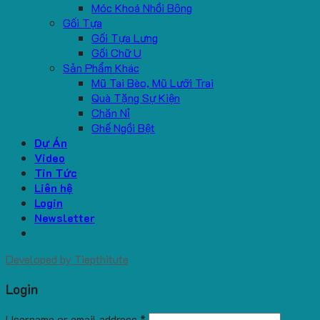
Móc Khoá Nhồi Bông
Gối Tựa
Gối Tựa Lưng
Gối Chữ U
Sản Phẩm Khác
Mũ Tai Bèo, Mũ Lưỡi Trai
Quà Tặng Sự Kiện
Chăn Nỉ
Ghế Ngồi Bệt
Dự Án
Video
Tin Tức
Liên hệ
Login
Newsletter
Developed by
Tiepthitute
Login
Username or email address
*