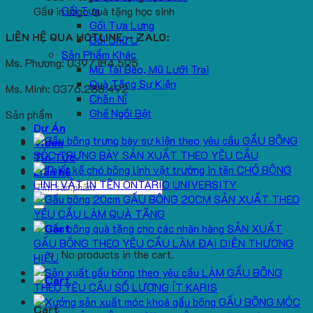
Gối Tựa
Gấu in logo quà tặng học sinh
Gối Tựa Lưng
LIÊN HỆ QUA HOTLINE – ZALO:
Gối Chữ U
Sản Phẩm Khác
Ms. Phương: 0397.184.595
Mũ Tai Bèo, Mũ Lưỡi Trai
Quà Tặng Sự Kiện
Ms. Minh: 0376.288.492
Chăn Nỉ
Ghế Ngồi Bệt
Sản phẩm
Dự Án
GẤU BÔNG
Video
SÓC TRƯNG BÀY SẢN XUẤT THEO YÊU CẦU
Tin Tức
CHÓ BÔNG
Liên hệ
LINH VẬT IN TÊN ONTARIO UNIVERSITY
Search
GẤU BÔNG 20CM SẢN XUẤT THEO
for:
YÊU CẦU LÀM QUÀ TẶNG
SẢN XUẤT
GẤU BÔNG THEO YÊU CẦU LÀM ĐẠI DIỆN THƯƠNG
No products in the cart.
HIỆU
LÀM GẤU BÔNG
THEO YÊU CẦU SỐ LƯỢNG ÍT KARIS
GẤU BÔNG MÓC
Cart