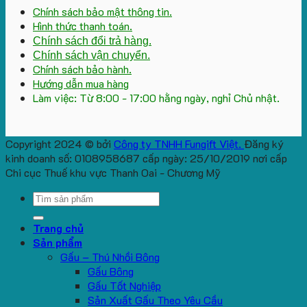
Chính sách bảo mật thông tin.
Hình thức thanh toán.
Chính sách đổi trả hàng.
Chính sách vận chuyển.
Chính sách bảo hành.
Hướng dẫn mua hàng
Làm việc: Từ 8:00 - 17:00 hằng ngày, nghỉ Chủ nhật.
Copyright 2024 © bởi
Công ty TNHH Fungift Việt.
Đăng ký
kinh doanh số: 0108958687 cấp ngày: 25/10/2019 nơi cấp
Chi cục Thuế khu vực Thanh Oai - Chương Mỹ
Search
for:
Trang chủ
Sản phẩm
Gấu – Thú Nhồi Bông
Gấu Bông
Gấu Tốt Nghiệp
Sản Xuất Gấu Theo Yêu Cầu