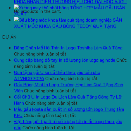
KHOÁ NHẬN DIỆN THƯƠNG HIỆU CHO ĐẠI HỌC AJOU
TỔNG HỢP MẪU GẤU SẢN
No products in the cart.
XUẤT
SẢN
XUẤT MÓC KHÓA GẤU BÔNG TEDDY QUÀ TẶNG
DỰ ÁN
Băng Chặn Mồ Hô Trán In Logo Toshiba Làm Quà Tặng
ở
Chức năng bình luận bị tắt
Băng
Cung cấp băng đô tay in số lượng lớn logo aginode
Chức
ở
Chặn
năng bình luận bị tắt
Cung
Mồ
Quà tặng gối U kê cổ thêu theo yêu cầu cho
cấp
Hô
ở
ATVNCG2026
Chức năng bình luận bị tắt
băng
Trán
Quà
Gấu Bông Mini In Logo Trường Học Làm Quà Tặng Sinh
đô
In
ở
tặng
Viên
Chức năng bình luận bị tắt
tay
Logo
Gấu
gối
Gối Chữ U In Logo Du Lịch Làm Quà Tặng Công Ty Lữ
in
Toshiba
Bông
ở
U
Hành
Chức năng bình luận bị tắt
số
Làm
Mini
Gối
kê
Mẫu gấu koala sản xuất in số lượng lớn logo Trung tâm
lượng
Quà
ở
In
Chữ
cổ
KEO
Chức năng bình luận bị tắt
lớn
Tặng
Mẫu
Logo
U
thêu
Đặt hàng gối tựa ô tô số lượng lớn in ấn logo theo yêu
logo
ở
gấu
Trường
In
theo
cầu
Chức năng bình luận bị tắt