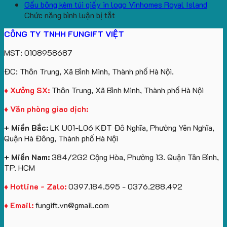
aginode
Đặt
koala
Học
Logo
yêu
Gấu bông kèm túi giấy in logo Vinhomes Royal Island
ở
hàng
sản
Làm
Du
cầu
Chức năng bình luận bị tắt
Gấu
gối
xuất
Quà
Lịch
cho
CÔNG TY TNHH FUNGIFT VIỆT
bông
tựa
in
Tặng
Làm
ATVNCG2026
kèm
ô
số
Sinh
Quà
MST: 0108958687
túi
tô
lượng
Viên
Tặng
giấy
số
lớn
Công
ĐC: Thôn Trung, Xã Bình Minh, Thành phố Hà Nội.
in
lượng
logo
Ty
logo
lớn
Trung
Lữ
♦ Xưởng SX:
Thôn Trung, Xã Bình Minh, Thành phố Hà Nội
Vinhomes
in
tâm
Hành
♦ Văn phòng giao dịch:
Royal
ấn
KEO
Island
logo
+ Miền Bắc:
LK U01-L06 KĐT Đô Nghĩa, Phường Yên Nghĩa,
theo
Quận Hà Đông, Thành phố Hà Nội
yêu
cầu
+ Miền Nam:
384/2G2 Cộng Hòa, Phường 13. Quận Tân Bình,
TP. HCM
♦ Hotline - Zalo:
0397.184.595 - 0376.288.492
♦ Email:
fungift.vn@gmail.com