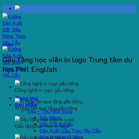
Skip
to
content
Dự Án
Gấu tặng học viên in logo Trung tâm du
học Phil English
Công nghệ in logo gấu bông
Trang chủ
Sản phẩm
In logo lên quà tặng gấu bông
Gấu – Thú Nhồi Bông
Gấu Bông
Gấu Tốt Nghiệp
Gấu tặng học viên in logo
Sản Xuất Gấu Theo Yêu Cầu
Móc Khoá Nhồi Bông