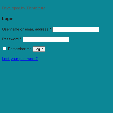
Developed by
Tiepthitute
Login
Username or email address
*
Password
*
Remember me
Log in
Lost your password?