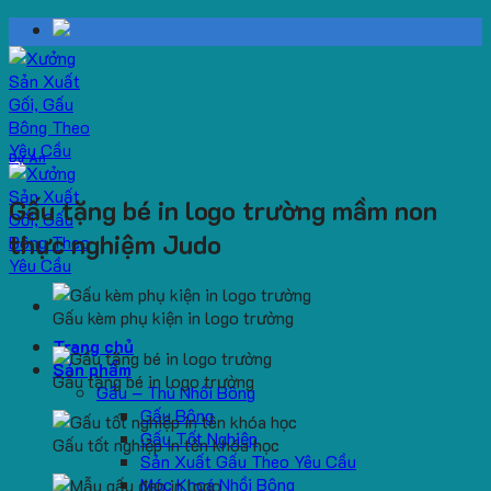
Skip
to
content
Dự Án
Gấu tặng bé in logo trường mầm non
thực nghiệm Judo
Gấu kèm phụ kiện in logo trường
Trang chủ
Sản phẩm
Gấu tặng bé in logo trường
Gấu – Thú Nhồi Bông
Gấu Bông
Gấu Tốt Nghiệp
Gấu tốt nghiệp in tên khóa học
Sản Xuất Gấu Theo Yêu Cầu
Móc Khoá Nhồi Bông