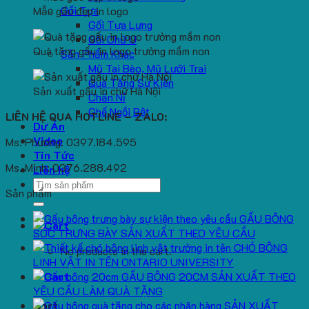
Gối Tựa
Mẫu gấu đẹp in logo
Gối Tựa Lưng
Gối Chữ U
Quà tặng gấu in logo trường mầm non
Sản Phẩm Khác
Mũ Tai Bèo, Mũ Lưỡi Trai
Quà Tặng Sự Kiện
Sản xuất gấu in chữ Hà Nội
Chăn Nỉ
Ghế Ngồi Bệt
LIÊN HỆ QUA HOTLINE – ZALO:
Dự Án
Video
Ms. Phương: 0397.184.595
Tin Tức
Ms. Minh: 0376.288.492
Liên hệ
Search
Sản phẩm
for:
GẤU BÔNG
SÓC TRƯNG BÀY SẢN XUẤT THEO YÊU CẦU
CHÓ BÔNG
No products in the cart.
LINH VẬT IN TÊN ONTARIO UNIVERSITY
GẤU BÔNG 20CM SẢN XUẤT THEO
YÊU CẦU LÀM QUÀ TẶNG
SẢN XUẤT
Cart