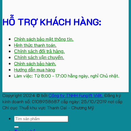
HỖ TRỢ KHÁCH HÀNG:
Chính sách bảo mật thông tin.
Hình thức thanh toán.
Chính sách đổi trả hàng.
Chính sách vận chuyển.
Chính sách bảo hành.
Hướng dẫn mua hàng
Làm việc: Từ 8:00 - 17:00 hằng ngày, nghỉ Chủ nhật.
Copyright 2024 © bởi
Công ty TNHH Fungift Việt.
Đăng ký
kinh doanh số: 0108958687 cấp ngày: 25/10/2019 nơi cấp
Chi cục Thuế khu vực Thanh Oai - Chương Mỹ
Search
for: