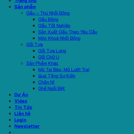
Trang chủ
Sản phẩm
Gấu – Thú Nhồi Bông
Gấu Bông
Gấu Tốt Nghiệp
Sản Xuất Gấu Theo Yêu Cầu
Móc Khoá Nhồi Bông
Gối Tựa
Gối Tựa Lưng
Gối Chữ U
Sản Phẩm Khác
Mũ Tai Bèo, Mũ Lưỡi Trai
Quà Tặng Sự Kiện
Chăn Nỉ
Ghế Ngồi Bệt
Dự Án
Video
Tin Tức
Liên hệ
Login
Newsletter