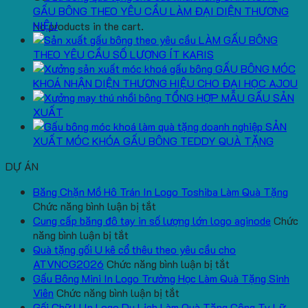
GẤU BÔNG THEO YÊU CẦU LÀM ĐẠI DIỆN THƯƠNG
HIỆU
No products in the cart.
LÀM GẤU BÔNG
THEO YÊU CẦU SỐ LƯỢNG ÍT KARIS
GẤU BÔNG MÓC
KHOÁ NHẬN DIỆN THƯƠNG HIỆU CHO ĐẠI HỌC AJOU
TỔNG HỢP MẪU GẤU SẢN
XUẤT
SẢN
XUẤT MÓC KHÓA GẤU BÔNG TEDDY QUÀ TẶNG
DỰ ÁN
Băng Chặn Mồ Hô Trán In Logo Toshiba Làm Quà Tặng
ở
Chức năng bình luận bị tắt
Băng
Cung cấp băng đô tay in số lượng lớn logo aginode
Chức
ở
Chặn
năng bình luận bị tắt
Cung
Mồ
Quà tặng gối U kê cổ thêu theo yêu cầu cho
cấp
Hô
ở
ATVNCG2026
Chức năng bình luận bị tắt
băng
Trán
Quà
Gấu Bông Mini In Logo Trường Học Làm Quà Tặng Sinh
đô
In
ở
tặng
Viên
Chức năng bình luận bị tắt
tay
Logo
Gấu
gối
Gối Chữ U In Logo Du Lịch Làm Quà Tặng Công Ty Lữ