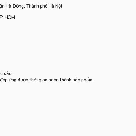
Island
ấn
Lữ
tâm
n Hà Đông, Thành phố Hà Nội
logo
Hành
KEO
theo
TP. HCM
yêu
cầu
êu cầu.
i đáp ứng được thời gian hoàn thành sản phẩm.