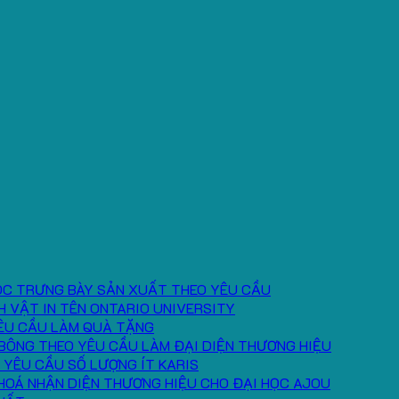
ÓC TRƯNG BÀY SẢN XUẤT THEO YÊU CẦU
H VẬT IN TÊN ONTARIO UNIVERSITY
ÊU CẦU LÀM QUÀ TẶNG
BÔNG THEO YÊU CẦU LÀM ĐẠI DIỆN THƯƠNG HIỆU
 YÊU CẦU SỐ LƯỢNG ÍT KARIS
HOÁ NHẬN DIỆN THƯƠNG HIỆU CHO ĐẠI HỌC AJOU