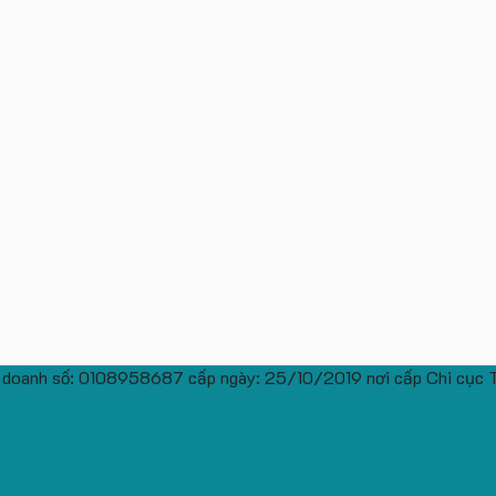
 doanh số: 0108958687 cấp ngày: 25/10/2019 nơi cấp Chi cục 