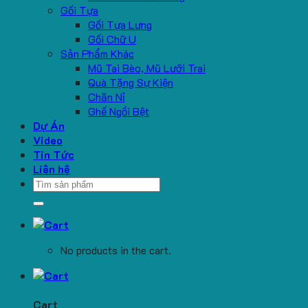
Gối Tựa
Gối Tựa Lưng
Gối Chữ U
Sản Phẩm Khác
Mũ Tai Bèo, Mũ Lưỡi Trai
Quà Tặng Sự Kiện
Chăn Nỉ
Ghế Ngồi Bệt
Dự Án
Video
Tin Tức
Liên hệ
Search
for:
No products in the cart.
Cart