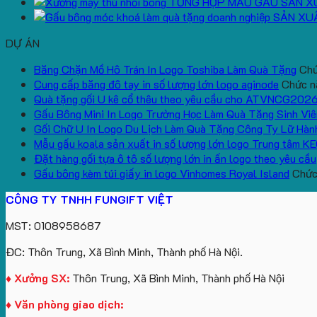
TỔNG HỢP MẪU GẤU SẢN X
SẢN XU
DỰ ÁN
Băng Chặn Mồ Hô Trán In Logo Toshiba Làm Quà Tặng
Chứ
Cung cấp băng đô tay in số lượng lớn logo aginode
Chức nă
Quà tặng gối U kê cổ thêu theo yêu cầu cho ATVNCG202
Gấu Bông Mini In Logo Trường Học Làm Quà Tặng Sinh Viê
Gối Chữ U In Logo Du Lịch Làm Quà Tặng Công Ty Lữ Hàn
Mẫu gấu koala sản xuất in số lượng lớn logo Trung tâm K
Đặt hàng gối tựa ô tô số lượng lớn in ấn logo theo yêu cầu
Gấu bông kèm túi giấy in logo Vinhomes Royal Island
Chức 
CÔNG TY TNHH FUNGIFT VIỆT
MST: 0108958687
ĐC: Thôn Trung, Xã Bình Minh, Thành phố Hà Nội.
♦ Xưởng SX:
Thôn Trung, Xã Bình Minh, Thành phố Hà Nội
♦ Văn phòng giao dịch: