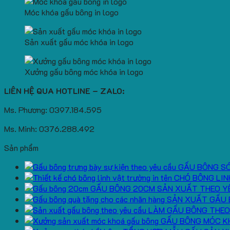
Móc khóa gấu bông in logo
Sản xuất gấu móc khóa in logo
Xưởng gấu bông móc khóa in logo
LIÊN HỆ QUA HOTLINE – ZALO:
Ms. Phương: 0397.184.595
Ms. Minh: 0376.288.492
Sản phẩm
GẤU BÔNG S
CHÓ BÔNG LIN
GẤU BÔNG 20CM SẢN XUẤT THEO Y
SẢN XUẤT GẤU 
LÀM GẤU BÔNG THEO
GẤU BÔNG MÓC K