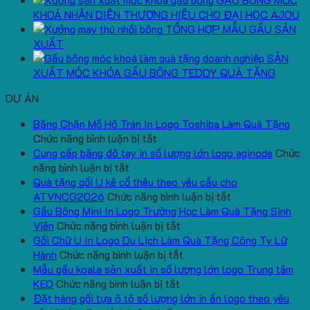
KHOÁ NHẬN DIỆN THƯƠNG HIỆU CHO ĐẠI HỌC AJOU
TỔNG HỢP MẪU GẤU SẢN
XUẤT
SẢN
XUẤT MÓC KHÓA GẤU BÔNG TEDDY QUÀ TẶNG
DỰ ÁN
Băng Chặn Mồ Hô Trán In Logo Toshiba Làm Quà Tặng
ở
Chức năng bình luận bị tắt
Băng
Cung cấp băng đô tay in số lượng lớn logo aginode
Chức
ở
Chặn
năng bình luận bị tắt
Cung
Mồ
Quà tặng gối U kê cổ thêu theo yêu cầu cho
cấp
Hô
ở
ATVNCG2026
Chức năng bình luận bị tắt
băng
Trán
Quà
Gấu Bông Mini In Logo Trường Học Làm Quà Tặng Sinh
đô
In
ở
tặng
Viên
Chức năng bình luận bị tắt
tay
Logo
Gấu
gối
Gối Chữ U In Logo Du Lịch Làm Quà Tặng Công Ty Lữ
in
Toshiba
Bông
ở
U
Hành
Chức năng bình luận bị tắt
số
Làm
Mini
Gối
kê
Mẫu gấu koala sản xuất in số lượng lớn logo Trung tâm
lượng
Quà
ở
In
Chữ
cổ
KEO
Chức năng bình luận bị tắt
lớn
Tặng
Mẫu
Logo
U
thêu
Đặt hàng gối tựa ô tô số lượng lớn in ấn logo theo yêu