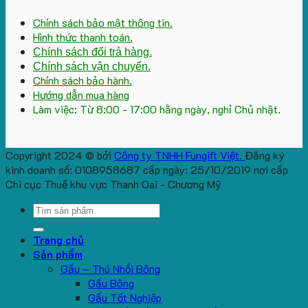
Chính sách bảo mật thông tin.
Hình thức thanh toán.
Chính sách đổi trả hàng.
Chính sách vận chuyển.
Chính sách bảo hành.
Hướng dẫn mua hàng
Làm việc: Từ 8:00 - 17:00 hằng ngày, nghỉ Chủ nhật.
Copyright 2024 © bởi
Công ty TNHH Fungift Việt.
Đăng ký
kinh doanh số: 0108958687 cấp ngày: 25/10/2019 nơi cấp
Chi cục Thuế khu vực Thanh Oai - Chương Mỹ
Search
for:
Trang chủ
Sản phẩm
Gấu – Thú Nhồi Bông
Gấu Bông
Gấu Tốt Nghiệp