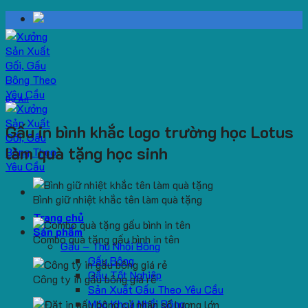
Skip
to
content
Dự Án
Gấu in bình khắc logo trường học Lotus
làm quà tặng học sinh
Bình giữ nhiệt khắc tên làm quà tặng
Trang chủ
Sản phẩm
Combo quà tặng gấu bình in tên
Gấu – Thú Nhồi Bông
Gấu Bông
Gấu Tốt Nghiệp
Công ty in gấu bông giá rẻ
Sản Xuất Gấu Theo Yêu Cầu
Móc Khoá Nhồi Bông