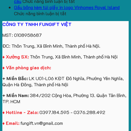
logo
ở
gấu
Trường
In
theo
cầu
Chức năng bình luận bị tắt
aginode
Đặt
koala
Học
Logo
yêu
Gấu bông kèm túi giấy in logo Vinhomes Royal Island
ở
hàng
sản
Làm
Du
cầu
Chức năng bình luận bị tắt
Gấu
gối
xuất
Quà
Lịch
cho
CÔNG TY TNHH FUNGIFT VIỆT
bông
tựa
in
Tặng
Làm
ATVNCG2026
kèm
ô
số
Sinh
Quà
MST: 0108958687
túi
tô
lượng
Viên
Tặng
giấy
số
lớn
Công
ĐC: Thôn Trung, Xã Bình Minh, Thành phố Hà Nội.
in
lượng
logo
Ty
logo
lớn
Trung
Lữ
♦ Xưởng SX:
Thôn Trung, Xã Bình Minh, Thành phố Hà Nội
Vinhomes
in
tâm
Hành
♦ Văn phòng giao dịch:
Royal
ấn
KEO
Island
logo
+ Miền Bắc:
LK U01-L06 KĐT Đô Nghĩa, Phường Yên Nghĩa,
theo
Quận Hà Đông, Thành phố Hà Nội
yêu
cầu
+ Miền Nam:
384/2G2 Cộng Hòa, Phường 13. Quận Tân Bình,
TP. HCM
♦ Hotline - Zalo:
0397.184.595 - 0376.288.492
♦ Email:
fungift.vn@gmail.com