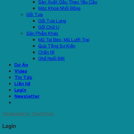
Sản Xuất Gấu Theo Yêu Cầu
Móc Khoá Nhồi Bông
Gối Tựa
Gối Tựa Lưng
Gối Chữ U
Sản Phẩm Khác
Mũ Tai Bèo, Mũ Lưỡi Trai
Quà Tặng Sự Kiện
Chăn Nỉ
Ghế Ngồi Bệt
Dự Án
Video
Tin Tức
Liên hệ
Login
Newsletter
Developed by
Tiepthitute
Login