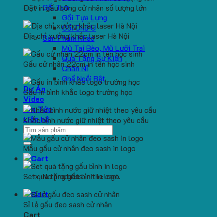
Gối Tựa
Đặt in gấu bông cử nhân số lượng lớn
Gối Tựa Lưng
Gối Chữ U
Địa chỉ xưởng khắc laser Hà Nội
Sản Phẩm Khác
Mũ Tai Bèo, Mũ Lưỡi Trai
Quà Tặng Sự Kiện
Gấu cử nhân 22cm in tên học sinh
Chăn Nỉ
Ghế Ngồi Bệt
Dự Án
Gấu in bình khắc logo trường học
Video
Tin Tức
Liên hệ
Khắc bình nước giữ nhiệt theo yêu cầu
Search
for:
Mẫu gấu cử nhân đeo sash in logo
Set quà tặng gấu bình in logo
No products in the cart.
Sỉ lẻ gấu đeo sash cử nhân
Cart