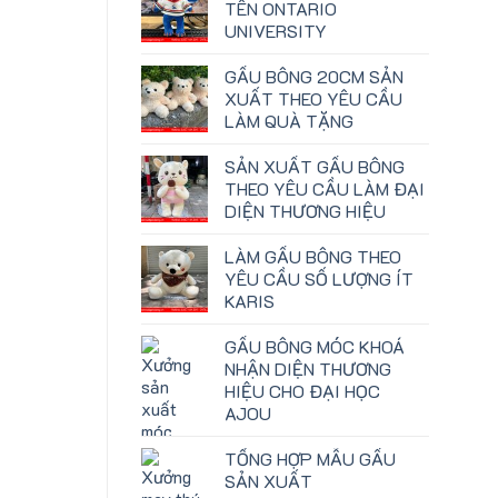
TÊN ONTARIO
UNIVERSITY
GẤU BÔNG 20CM SẢN
XUẤT THEO YÊU CẦU
LÀM QUÀ TẶNG
SẢN XUẤT GẤU BÔNG
THEO YÊU CẦU LÀM ĐẠI
DIỆN THƯƠNG HIỆU
LÀM GẤU BÔNG THEO
YÊU CẦU SỐ LƯỢNG ÍT
KARIS
GẤU BÔNG MÓC KHOÁ
NHẬN DIỆN THƯƠNG
HIỆU CHO ĐẠI HỌC
AJOU
TỔNG HỢP MẪU GẤU
SẢN XUẤT