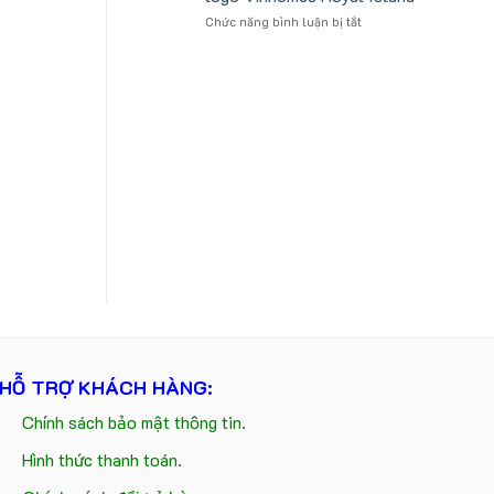
tựa
logo
ở
Chức năng bình luận bị tắt
ô
Trung
Gấu
tô
tâm
bông
số
KEO
kèm
lượng
túi
lớn
giấy
in
in
ấn
logo
logo
Vinhomes
theo
Royal
yêu
Island
cầu
HỖ TRỢ KHÁCH HÀNG:
Chính sách bảo mật thông tin.
Hình thức thanh toán.