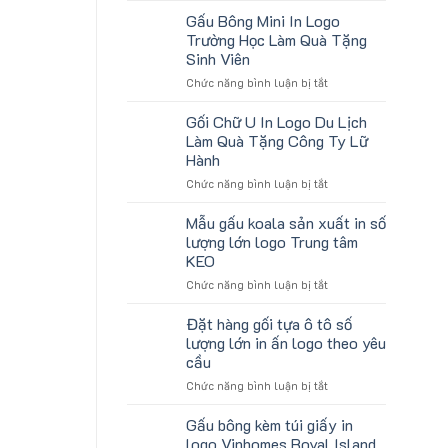
tặng
lượng
Gấu Bông Mini In Logo
gối
lớn
Trường Học Làm Quà Tặng
U
logo
Sinh Viên
kê
aginode
ở
Chức năng bình luận bị tắt
cổ
Gấu
thêu
Bông
theo
Gối Chữ U In Logo Du Lịch
Mini
yêu
Làm Quà Tặng Công Ty Lữ
In
cầu
Hành
Logo
cho
ở
Chức năng bình luận bị tắt
Trường
ATVNCG2026
Gối
Học
Chữ
Làm
Mẫu gấu koala sản xuất in số
U
Quà
lượng lớn logo Trung tâm
In
Tặng
KEO
Logo
Sinh
ở
Chức năng bình luận bị tắt
Du
Viên
Mẫu
Lịch
gấu
Làm
Đặt hàng gối tựa ô tô số
koala
Quà
lượng lớn in ấn logo theo yêu
sản
Tặng
cầu
xuất
Công
ở
Chức năng bình luận bị tắt
in
Ty
Đặt
số
Lữ
hàng
lượng
Hành
Gấu bông kèm túi giấy in
gối
lớn
logo Vinhomes Royal Island