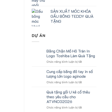
SẢN XUẤT MÓC KHÓA
GẤU BÔNG TEDDY QUÀ
TẶNG
DỰ ÁN
Băng Chặn Mồ Hô Trán In
Logo Toshiba Làm Quà Tặng
ở
Chức năng bình luận bị tắt
Băng
Chặn
Cung cấp băng đô tay in số
Mồ
lượng lớn logo aginode
Hô
ở
Chức năng bình luận bị tắt
Trán
Cung
In
cấp
Quà tặng gối U kê cổ thêu
Logo
băng
Toshiba
theo yêu cầu cho
đô
Làm
ATVNCG2026
tay
Quà
ở
Chức năng bình luận bị tắt
in
Tặng
Quà
số