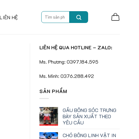
Search
LIÊN HỆ
for:
LIÊN HỆ QUA HOTLINE – ZALO:
Ms. Phương: 0397.184.595
Ms. Minh: 0376.288.492
SẢN PHẨM
GẤU BÔNG SÓC TRƯNG
BÀY SẢN XUẤT THEO
YÊU CẦU
CHÓ BÔNG LINH VẬT IN