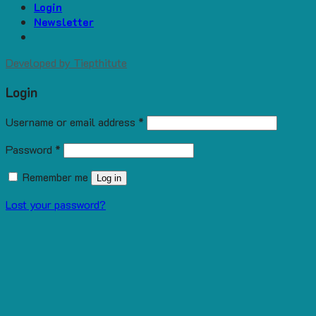
Login
Newsletter
Developed by
Tiepthitute
Login
Username or email address
*
Password
*
Remember me
Log in
Lost your password?