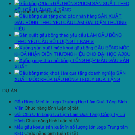
GẤU BÔNG 20CM SẢN XUẤT THEO
YÊU CẦU LÀM QUÀ TẶNG
No products in the cart.
SẢN XUẤT
GẤU BÔNG THEO YÊU CẦU LÀM ĐẠI DIỆN THƯƠNG
HIỆU
LÀM GẤU BÔNG
THEO YÊU CẦU SỐ LƯỢNG ÍT KARIS
GẤU BÔNG MÓC
KHOÁ NHẬN DIỆN THƯƠNG HIỆU CHO ĐẠI HỌC AJOU
TỔNG HỢP MẪU GẤU SẢN
XUẤT
SẢN
XUẤT MÓC KHÓA GẤU BÔNG TEDDY QUÀ TẶNG
DỰ ÁN
Gấu Bông Mini In Logo Trường Học Làm Quà Tặng Sinh
ở
Viên
Chức năng bình luận bị tắt
Gấu
Gối Chữ U In Logo Du Lịch Làm Quà Tặng Công Ty Lữ
Bông
ở
Hành
Chức năng bình luận bị tắt
Mini
Gối
Mẫu gấu koala sản xuất in số lượng lớn logo Trung tâm
ở
In
Chữ
KEO
Chức năng bình luận bị tắt