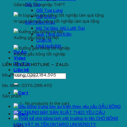
Gối Tựa
Gấu bông tốt nghiệp THPT
Gối Tựa Lưng
Gối Chữ U
In logo lên gấu bông tốt nghiệp làm quà tặng
Sản Phẩm Khác
Mũ Tai Bèo, Mũ Lưỡi Trai
Quà Tặng Sự Kiện
Xưởng gấu bông Hà Nội
Chăn Nỉ
Ghế Ngồi Bệt
Dự Án
Xưởng gấu bông tốt nghiệp
Video
Tin Tức
LIÊN HỆ QUA HOTLINE – ZALO:
Liên hệ
Ms. Phương: 0397.184.595
Search
for:
Ms. Minh: 0376.288.492
Sản phẩm
No products in the cart.
GẤU BÔNG
SÓC TRƯNG BÀY SẢN XUẤT THEO YÊU CẦU
CHÓ BÔNG
LINH VẬT IN TÊN ONTARIO UNIVERSITY
Cart