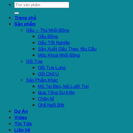
Search
for:
Trang chủ
Sản phẩm
Gấu – Thú Nhồi Bông
Gấu Bông
Gấu Tốt Nghiệp
Sản Xuất Gấu Theo Yêu Cầu
Móc Khoá Nhồi Bông
Gối Tựa
Gối Tựa Lưng
Gối Chữ U
Sản Phẩm Khác
Mũ Tai Bèo, Mũ Lưỡi Trai
Quà Tặng Sự Kiện
Chăn Nỉ
Ghế Ngồi Bệt
Dự Án
Video
Tin Tức
Liên hệ