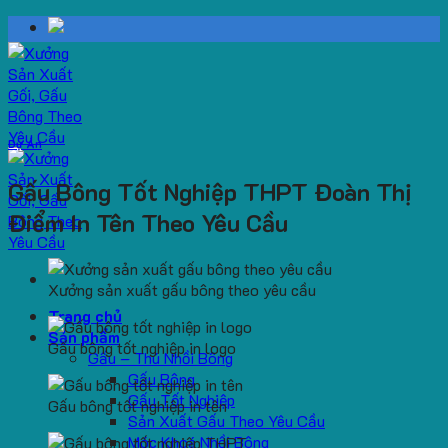
Skip
to
content
Dự Án
Gấu Bông Tốt Nghiệp THPT Đoàn Thị
Điểm In Tên Theo Yêu Cầu
Xưởng sản xuất gấu bông theo yêu cầu
Trang chủ
Sản phẩm
Gấu bông tốt nghiệp in logo
Gấu – Thú Nhồi Bông
Gấu Bông
Gấu Tốt Nghiệp
Gấu bông tốt nghiệp in tên
Sản Xuất Gấu Theo Yêu Cầu
Móc Khoá Nhồi Bông