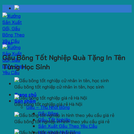
Skip
to
content
Dự Án
Gấu Bông Tốt Nghiệp Quà Tặng In Tên
Từng Học Sinh
Gấu bông tốt nghiệp cử nhân in tên, học sinh
Trang chủ
Sản phẩm
Gấu bông tốt nghiệp giá rẻ Hà Nội
Gấu – Thú Nhồi Bông
Gấu Bông
Gấu Tốt Nghiệp
Gấu bông tốt nghiệp in hình theo yêu cầu giá rẻ
Sản Xuất Gấu Theo Yêu Cầu
Móc Khoá Nhồi Bông