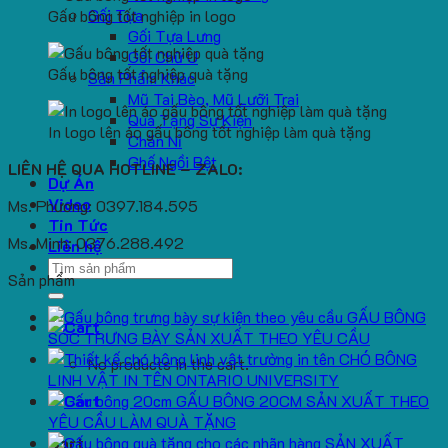
Gối Tựa
Gấu bông tốt nghiệp in logo
Gối Tựa Lưng
Gối Chữ U
Gấu bông tốt nghiệp quà tặng
Sản Phẩm Khác
Mũ Tai Bèo, Mũ Lưỡi Trai
Quà Tặng Sự Kiện
In logo lên áo gấu bông tốt nghiệp làm quà tặng
Chăn Nỉ
Ghế Ngồi Bệt
LIÊN HỆ QUA HOTLINE – ZALO:
Dự Án
Video
Ms. Phương: 0397.184.595
Tin Tức
Ms. Minh: 0376.288.492
Liên hệ
Search
Sản phẩm
for:
GẤU BÔNG
SÓC TRƯNG BÀY SẢN XUẤT THEO YÊU CẦU
CHÓ BÔNG
No products in the cart.
LINH VẬT IN TÊN ONTARIO UNIVERSITY
GẤU BÔNG 20CM SẢN XUẤT THEO
YÊU CẦU LÀM QUÀ TẶNG
SẢN XUẤT
Cart