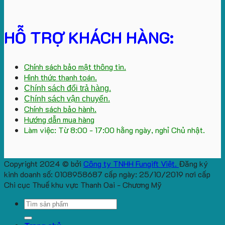
HỖ TRỢ KHÁCH HÀNG:
Chính sách bảo mật thông tin.
Hình thức thanh toán.
Chính sách đổi trả hàng.
Chính sách vận chuyển.
Chính sách bảo hành.
Hướng dẫn mua hàng
Làm việc: Từ 8:00 - 17:00 hằng ngày, nghỉ Chủ nhật.
Copyright 2024 © bởi
Công ty TNHH Fungift Việt.
Đăng ký
kinh doanh số: 0108958687 cấp ngày: 25/10/2019 nơi cấp
Chi cục Thuế khu vực Thanh Oai - Chương Mỹ
Search
for: