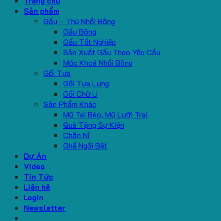
Trang chủ
Sản phẩm
Gấu – Thú Nhồi Bông
Gấu Bông
Gấu Tốt Nghiệp
Sản Xuất Gấu Theo Yêu Cầu
Móc Khoá Nhồi Bông
Gối Tựa
Gối Tựa Lưng
Gối Chữ U
Sản Phẩm Khác
Mũ Tai Bèo, Mũ Lưỡi Trai
Quà Tặng Sự Kiện
Chăn Nỉ
Ghế Ngồi Bệt
Dự Án
Video
Tin Tức
Liên hệ
Login
Newsletter