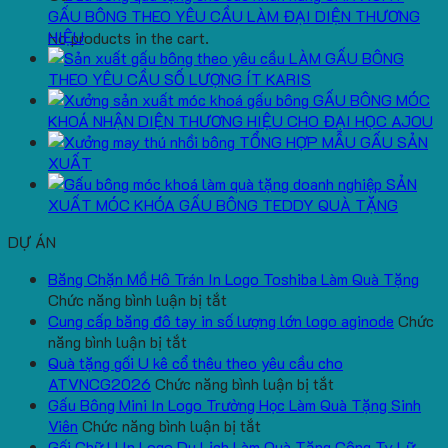
GẤU BÔNG THEO YÊU CẦU LÀM ĐẠI DIỆN THƯƠNG
HIỆU
No products in the cart.
LÀM GẤU BÔNG
THEO YÊU CẦU SỐ LƯỢNG ÍT KARIS
GẤU BÔNG MÓC
KHOÁ NHẬN DIỆN THƯƠNG HIỆU CHO ĐẠI HỌC AJOU
TỔNG HỢP MẪU GẤU SẢN
XUẤT
SẢN
XUẤT MÓC KHÓA GẤU BÔNG TEDDY QUÀ TẶNG
DỰ ÁN
Băng Chặn Mồ Hô Trán In Logo Toshiba Làm Quà Tặng
ở
Chức năng bình luận bị tắt
Băng
Cung cấp băng đô tay in số lượng lớn logo aginode
Chức
ở
Chặn
năng bình luận bị tắt
Cung
Mồ
Quà tặng gối U kê cổ thêu theo yêu cầu cho
cấp
Hô
ở
ATVNCG2026
Chức năng bình luận bị tắt
băng
Trán
Quà
Gấu Bông Mini In Logo Trường Học Làm Quà Tặng Sinh
đô
In
ở
tặng
Viên
Chức năng bình luận bị tắt
tay
Logo
Gấu
gối
Gối Chữ U In Logo Du Lịch Làm Quà Tặng Công Ty Lữ