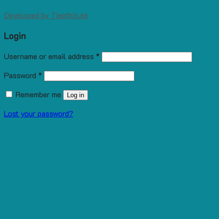
Developed by
Tiepthitute
Login
Username or email address
*
Password
*
Remember me
Log in
Lost your password?