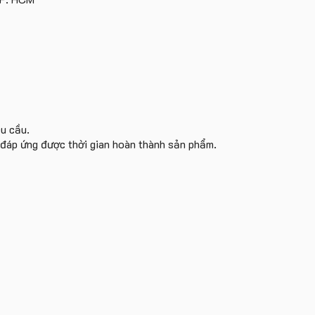
yêu
cầu
êu cầu.
i đáp ứng được thời gian hoàn thành sản phẩm.