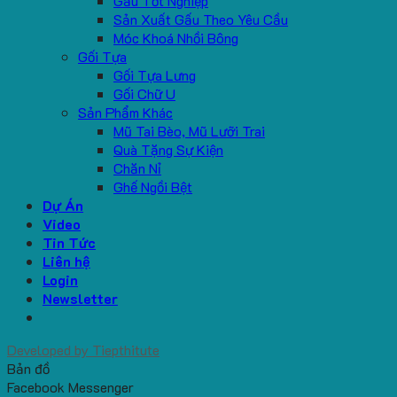
Gấu Tốt Nghiệp
Sản Xuất Gấu Theo Yêu Cầu
Móc Khoá Nhồi Bông
Gối Tựa
Gối Tựa Lưng
Gối Chữ U
Sản Phẩm Khác
Mũ Tai Bèo, Mũ Lưỡi Trai
Quà Tặng Sự Kiện
Chăn Nỉ
Ghế Ngồi Bệt
Dự Án
Video
Tin Tức
Liên hệ
Login
Newsletter
Developed by
Tiepthitute
Bản đồ
Facebook Messenger