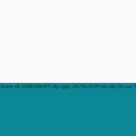
 doanh số: 0108958687 cấp ngày: 25/10/2019 nơi cấp Chi cục 