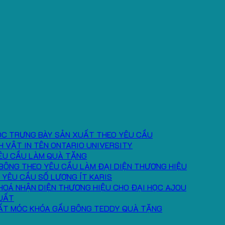
ÓC TRƯNG BÀY SẢN XUẤT THEO YÊU CẦU
H VẬT IN TÊN ONTARIO UNIVERSITY
ÊU CẦU LÀM QUÀ TẶNG
BÔNG THEO YÊU CẦU LÀM ĐẠI DIỆN THƯƠNG HIỆU
 YÊU CẦU SỐ LƯỢNG ÍT KARIS
HOÁ NHẬN DIỆN THƯƠNG HIỆU CHO ĐẠI HỌC AJOU
UẤT
ẤT MÓC KHÓA GẤU BÔNG TEDDY QUÀ TẶNG