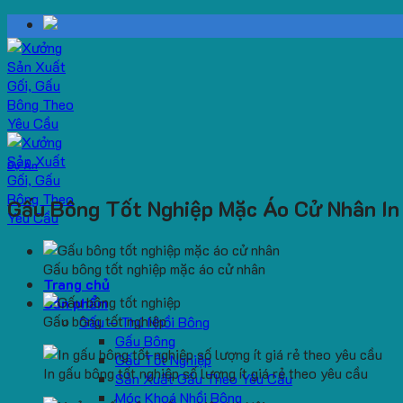
Skip
to
content
Dự Án
Gấu Bông Tốt Nghiệp Mặc Áo Cử Nhân I
Gấu bông tốt nghiệp mặc áo cử nhân
Trang chủ
Sản phẩm
Gấu bông tốt nghiệp
Gấu – Thú Nhồi Bông
Gấu Bông
Gấu Tốt Nghiệp
In gấu bông tốt nghiệp số lượng ít giá rẻ theo yêu cầu
Sản Xuất Gấu Theo Yêu Cầu
Móc Khoá Nhồi Bông