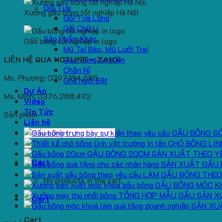
Gối Tựa
Xưởng gấu bông tốt nghiệp Hà Nội
Gối Tựa Lưng
Gối Chữ U
Sản Phẩm Khác
Gấu bông tốt nghiệp in logo
Mũ Tai Bèo, Mũ Lưỡi Trai
LIÊN HỆ QUA HOTLINE – ZALO:
Quà Tặng Sự Kiện
Chăn Nỉ
Ms. Phương: 0397.184.595
Ghế Ngồi Bệt
Dự Án
Ms. Minh: 0376.288.492
Video
Tin Tức
Sản phẩm
Liên hệ
Search
GẤU BÔNG S
for:
CHÓ BÔNG LIN
GẤU BÔNG 20CM SẢN XUẤT THEO Y
SẢN XUẤT GẤU 
LÀM GẤU BÔNG THEO
No products in the cart.
GẤU BÔNG MÓC K
TỔNG HỢP MẪU GẤU SẢN X
SẢN XU
Cart