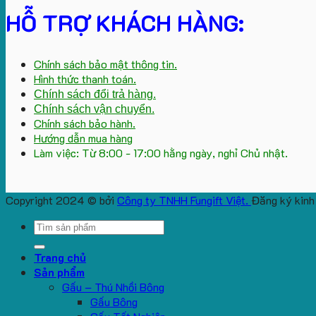
HỖ TRỢ KHÁCH HÀNG:
Chính sách bảo mật thông tin.
Hình thức thanh toán.
Chính sách đổi trả hàng.
Chính sách vận chuyển.
Chính sách bảo hành.
Hướng dẫn mua hàng
Làm việc: Từ 8:00 - 17:00 hằng ngày, nghỉ Chủ nhật.
Copyright 2024 © bởi
Công ty TNHH Fungift Việt.
Đăng ký kinh
Search
for:
Trang chủ
Sản phẩm
Gấu – Thú Nhồi Bông
Gấu Bông