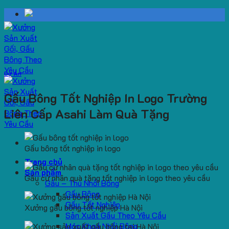
Skip
to
content
Dự Án
Gấu Bông Tốt Nghiệp In Logo Trường
Liên Cấp Asahi Làm Quà Tặng
Gấu bông tốt nghiệp in logo
Trang chủ
Sản phẩm
Gấu cử nhân quà tặng tốt nghiệp in logo theo yêu cầu
Gấu – Thú Nhồi Bông
Gấu Bông
Gấu Tốt Nghiệp
Xưởng gấu bông tốt nghiệp Hà Nội
Sản Xuất Gấu Theo Yêu Cầu
Móc Khoá Nhồi Bông