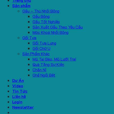
Trang chủ
Sản phẩm
Gấu – Thú Nhồi Bông
Gấu Bông
Gấu Tốt Nghiệp
Sản Xuất Gấu Theo Yêu Cầu
Móc Khoá Nhồi Bông
Gối Tựa
Gối Tựa Lưng
Gối Chữ U
Sản Phẩm Khác
Mũ Tai Bèo, Mũ Lưỡi Trai
Quà Tặng Sự Kiện
Chăn Nỉ
Ghế Ngồi Bệt
Dự Án
Video
Tin Tức
Liên hệ
Login
Newsletter