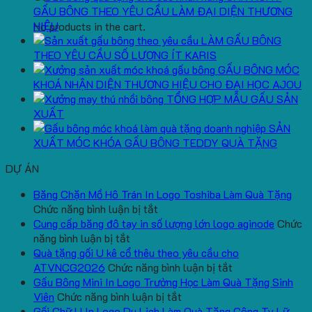
GẤU BÔNG THEO YÊU CẦU LÀM ĐẠI DIỆN THƯƠNG
HIỆU
No products in the cart.
LÀM GẤU BÔNG
THEO YÊU CẦU SỐ LƯỢNG ÍT KARIS
GẤU BÔNG MÓC
KHOÁ NHẬN DIỆN THƯƠNG HIỆU CHO ĐẠI HỌC AJOU
TỔNG HỢP MẪU GẤU SẢN
XUẤT
SẢN
XUẤT MÓC KHÓA GẤU BÔNG TEDDY QUÀ TẶNG
DỰ ÁN
Băng Chặn Mồ Hô Trán In Logo Toshiba Làm Quà Tặng
ở
Chức năng bình luận bị tắt
Băng
Cung cấp băng đô tay in số lượng lớn logo aginode
Chức
ở
Chặn
năng bình luận bị tắt
Cung
Mồ
Quà tặng gối U kê cổ thêu theo yêu cầu cho
cấp
Hô
ở
ATVNCG2026
Chức năng bình luận bị tắt
băng
Trán
Quà
Gấu Bông Mini In Logo Trường Học Làm Quà Tặng Sinh
đô
In
ở
tặng
Viên
Chức năng bình luận bị tắt
tay
Logo
Gấu
gối
Gối Chữ U In Logo Du Lịch Làm Quà Tặng Công Ty Lữ