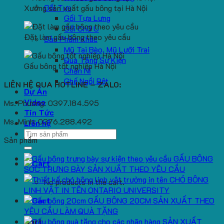
Gối Tựa
Xưởng sản xuất gấu bông tại Hà Nội
Gối Tựa Lưng
Gối Chữ U
Đặt làm gấu bông theo yêu cầu
Sản Phẩm Khác
Mũ Tai Bèo, Mũ Lưỡi Trai
Quà Tặng Sự Kiện
Gấu bông tốt nghiệp Hà Nội
Chăn Nỉ
Ghế Ngồi Bệt
LIÊN HỆ QUA HOTLINE – ZALO:
Dự Án
Video
Ms. Phương: 0397.184.595
Tin Tức
Ms. Minh: 0376.288.492
Liên hệ
Search
Sản phẩm
for:
GẤU BÔNG
SÓC TRƯNG BÀY SẢN XUẤT THEO YÊU CẦU
CHÓ BÔNG
No products in the cart.
LINH VẬT IN TÊN ONTARIO UNIVERSITY
GẤU BÔNG 20CM SẢN XUẤT THEO
YÊU CẦU LÀM QUÀ TẶNG
SẢN XUẤT
Cart