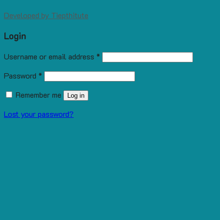
Developed by
Tiepthitute
Login
Username or email address
*
Password
*
Remember me
Log in
Lost your password?