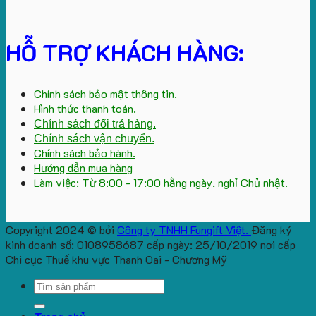
HỖ TRỢ KHÁCH HÀNG:
Chính sách bảo mật thông tin.
Hình thức thanh toán.
Chính sách đổi trả hàng.
Chính sách vận chuyển.
Chính sách bảo hành.
Hướng dẫn mua hàng
Làm việc: Từ 8:00 - 17:00 hằng ngày, nghỉ Chủ nhật.
Copyright 2024 © bởi
Công ty TNHH Fungift Việt.
Đăng ký
kinh doanh số: 0108958687 cấp ngày: 25/10/2019 nơi cấp
Chi cục Thuế khu vực Thanh Oai - Chương Mỹ
Search
for: