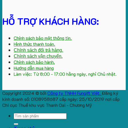
HỖ TRỢ KHÁCH HÀNG:
Chính sách bảo mật thông tin.
Hình thức thanh toán.
Chính sách đổi trả hàng.
Chính sách vận chuyển.
Chính sách bảo hành.
Hướng dẫn mua hàng
Làm việc: Từ 8:00 - 17:00 hằng ngày, nghỉ Chủ nhật.
Copyright 2024 © bởi
Công ty TNHH Fungift Việt.
Đăng ký
kinh doanh số: 0108958687 cấp ngày: 25/10/2019 nơi cấp
Chi cục Thuế khu vực Thanh Oai - Chương Mỹ
Search
for: