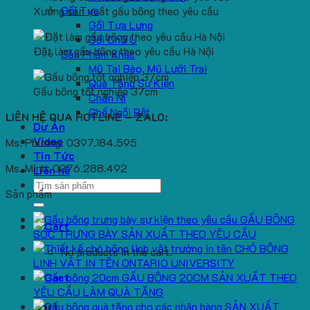
Gối Tựa
Xưởng sản xuất gấu bông theo yêu cầu
Gối Tựa Lưng
Gối Chữ U
Đặt làm gấu bông theo yêu cầu Hà Nội
Sản Phẩm Khác
Mũ Tai Bèo, Mũ Lưỡi Trai
Quà Tặng Sự Kiện
Gấu bông tốt nghiệp 37cm
Chăn Nỉ
Ghế Ngồi Bệt
LIÊN HỆ QUA HOTLINE – ZALO:
Dự Án
Video
Ms. Phương: 0397.184.595
Tin Tức
Ms. Minh: 0376.288.492
Liên hệ
Search
Sản phẩm
for:
GẤU BÔNG
SÓC TRƯNG BÀY SẢN XUẤT THEO YÊU CẦU
CHÓ BÔNG
No products in the cart.
LINH VẬT IN TÊN ONTARIO UNIVERSITY
GẤU BÔNG 20CM SẢN XUẤT THEO
YÊU CẦU LÀM QUÀ TẶNG
SẢN XUẤT
Cart