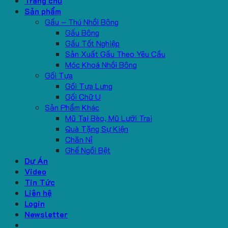
Trang chủ
Sản phẩm
Gấu – Thú Nhồi Bông
Gấu Bông
Gấu Tốt Nghiệp
Sản Xuất Gấu Theo Yêu Cầu
Móc Khoá Nhồi Bông
Gối Tựa
Gối Tựa Lưng
Gối Chữ U
Sản Phẩm Khác
Mũ Tai Bèo, Mũ Lưỡi Trai
Quà Tặng Sự Kiện
Chăn Nỉ
Ghế Ngồi Bệt
Dự Án
Video
Tin Tức
Liên hệ
Login
Newsletter