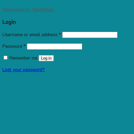
Developed by
Tiepthitute
Login
Username or email address
*
Password
*
Remember me
Log in
Lost your password?