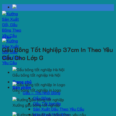
Skip
to
content
Dự Án
Gấu Bông Tốt Nghiệp 37cm In Theo Yêu
Cầu Cho Lớp G
Gấu bông tốt nghiệp Hà Nội
Trang chủ
Sản phẩm
Gấu bông tốt nghiệp in logo
Gấu – Thú Nhồi Bông
Gấu Bông
Gấu Tốt Nghiệp
Xưởng gấu bông tốt nghiệp
Sản Xuất Gấu Theo Yêu Cầu
Móc Khoá Nhồi Bông