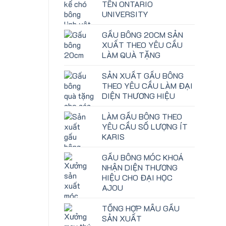
TÊN ONTARIO
UNIVERSITY
GẤU BÔNG 20CM SẢN
XUẤT THEO YÊU CẦU
LÀM QUÀ TẶNG
SẢN XUẤT GẤU BÔNG
THEO YÊU CẦU LÀM ĐẠI
DIỆN THƯƠNG HIỆU
LÀM GẤU BÔNG THEO
YÊU CẦU SỐ LƯỢNG ÍT
KARIS
GẤU BÔNG MÓC KHOÁ
NHẬN DIỆN THƯƠNG
HIỆU CHO ĐẠI HỌC
AJOU
TỔNG HỢP MẪU GẤU
SẢN XUẤT