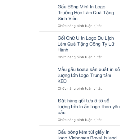
tặng
lượng
Gấu Bông Mini In Logo
gối
lớn
Trường Học Làm Quà Tặng
U
logo
Sinh Viên
kê
aginode
ở
Chức năng bình luận bị tắt
cổ
Gấu
thêu
Bông
theo
Gối Chữ U In Logo Du Lịch
Mini
yêu
Làm Quà Tặng Công Ty Lữ
In
cầu
Hành
Logo
cho
ở
Chức năng bình luận bị tắt
Trường
ATVNCG2026
Gối
Học
Chữ
Làm
Mẫu gấu koala sản xuất in số
U
Quà
lượng lớn logo Trung tâm
In
Tặng
KEO
Logo
Sinh
ở
Chức năng bình luận bị tắt
Du
Viên
Mẫu
Lịch
gấu
Làm
Đặt hàng gối tựa ô tô số
koala
Quà
lượng lớn in ấn logo theo yêu
sản
Tặng
cầu
xuất
Công
ở
Chức năng bình luận bị tắt
in
Ty
Đặt
số
Lữ
hàng
lượng
Hành
Gấu bông kèm túi giấy in
gối
lớn
logo Vinhomes Royal Island