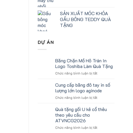
SẢN XUẤT MÓC KHÓA
GẤU BÔNG TEDDY QUÀ
TẶNG
DỰ ÁN
Băng Chặn Mồ Hô Trán In
Logo Toshiba Làm Quà Tặng
ở
Chức năng bình luận bị tắt
Băng
Chặn
Cung cấp băng đô tay in số
Mồ
lượng lớn logo aginode
Hô
ở
Chức năng bình luận bị tắt
Trán
Cung
In
cấp
Quà tặng gối U kê cổ thêu
Logo
băng
Toshiba
theo yêu cầu cho
đô
Làm
ATVNCG2026
tay
Quà
ở
Chức năng bình luận bị tắt
in
Tặng
Quà
số