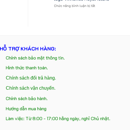
tựa
logo
ở
Chức năng bình luận bị tắt
ô
Trung
Gấu
tô
tâm
bông
số
KEO
kèm
lượng
túi
lớn
giấy
in
in
ấn
logo
logo
Vinhomes
theo
HỖ TRỢ KHÁCH HÀNG:
Royal
yêu
Island
cầu
Chính sách bảo mật thông tin.
Hình thức thanh toán.
Chính sách đổi trả hàng.
Chính sách vận chuyển.
Chính sách bảo hành.
Hướng dẫn mua hàng
Làm việc: Từ 8:00 - 17:00 hằng ngày, nghỉ Chủ nhật.