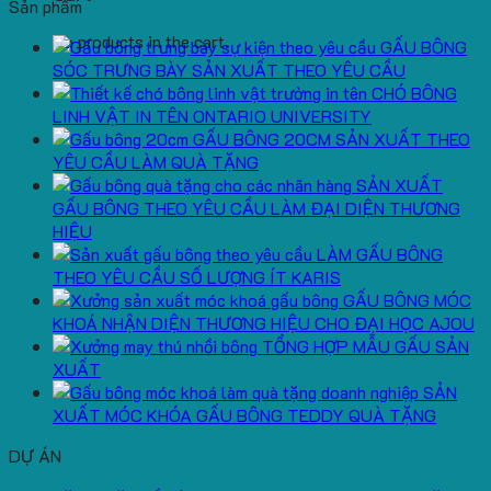
Sản phẩm
No products in the cart.
GẤU BÔNG
SÓC TRƯNG BÀY SẢN XUẤT THEO YÊU CẦU
CHÓ BÔNG
LINH VẬT IN TÊN ONTARIO UNIVERSITY
GẤU BÔNG 20CM SẢN XUẤT THEO
YÊU CẦU LÀM QUÀ TẶNG
SẢN XUẤT
GẤU BÔNG THEO YÊU CẦU LÀM ĐẠI DIỆN THƯƠNG
HIỆU
LÀM GẤU BÔNG
THEO YÊU CẦU SỐ LƯỢNG ÍT KARIS
GẤU BÔNG MÓC
KHOÁ NHẬN DIỆN THƯƠNG HIỆU CHO ĐẠI HỌC AJOU
TỔNG HỢP MẪU GẤU SẢN
XUẤT
SẢN
XUẤT MÓC KHÓA GẤU BÔNG TEDDY QUÀ TẶNG
DỰ ÁN