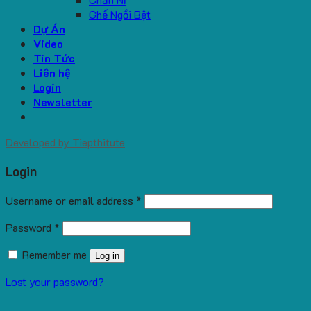
Ghế Ngồi Bệt
Dự Án
Video
Tin Tức
Liên hệ
Login
Newsletter
Developed by
Tiepthitute
Login
Username or email address
*
Password
*
Remember me
Log in
Lost your password?