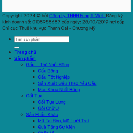
Copyright 2024 © bởi
Công ty TNHH Fungift Việt.
Đăng ký
kinh doanh số: 0108958687 cấp ngày: 25/10/2019 nơi cấp
Chi cục Thuế khu vực Thanh Oai - Chương Mỹ
Search
for:
Trang chủ
Sản phẩm
Gấu – Thú Nhồi Bông
Gấu Bông
Gấu Tốt Nghiệp
Sản Xuất Gấu Theo Yêu Cầu
Móc Khoá Nhồi Bông
Gối Tựa
Gối Tựa Lưng
Gối Chữ U
Sản Phẩm Khác
Mũ Tai Bèo, Mũ Lưỡi Trai
Quà Tặng Sự Kiện
Chăn Nỉ