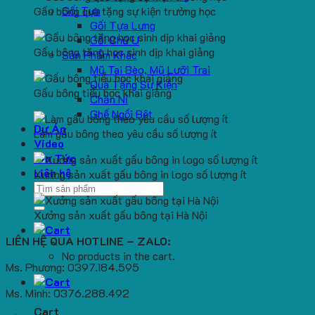
Gối Tựa
Gấu bông quà tặng sự kiện trường học
Gối Tựa Lưng
Gối Chữ U
Gấu bông tặng học sinh dịp khai giảng
Sản Phẩm Khác
Mũ Tai Bèo, Mũ Lưỡi Trai
Quà Tặng Sự Kiện
Gấu bông tiểu học khai giảng
Chăn Nỉ
Ghế Ngồi Bệt
Dự Án
Làm gấu bông theo yêu cầu số lượng ít
Video
Tin Tức
Liên hệ
Xưởng sản xuất gấu bông in logo số lượng ít
Search
for:
Xưởng sản xuất gấu bông tại Hà Nội
LIÊN HỆ QUA HOTLINE – ZALO:
No products in the cart.
Ms. Phương: 0397.184.595
Ms. Minh: 0376.288.492
Cart