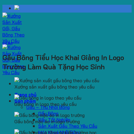
Skip
to
content
Dự Án
Gấu Bông Tiểu Học Khai Giảng In Logo
Trường Làm Quà Tặng Học Sinh
Xưởng sản xuất gấu bông theo yêu cầu
Trang chủ
Sản phẩm
Gấu bông in logo theo yêu cầu
Gấu – Thú Nhồi Bông
Gấu Bông
Gấu Tốt Nghiệp
Gấu bông mặc áo in logo trường
Sản Xuất Gấu Theo Yêu Cầu
Móc Khoá Nhồi Bông