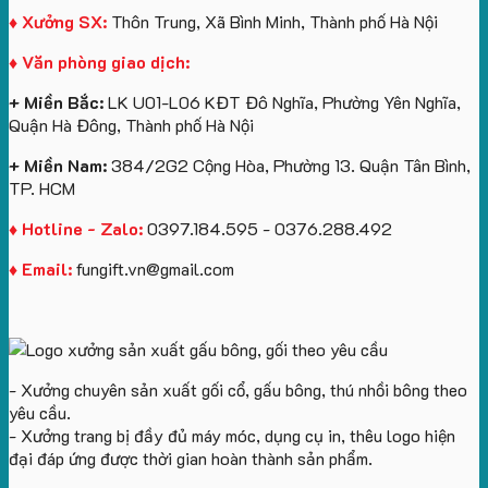
logo
lớn
Trung
Lữ
♦ Xưởng SX:
Thôn Trung, Xã Bình Minh, Thành phố Hà Nội
Vinhomes
in
tâm
Hành
♦ Văn phòng giao dịch:
Royal
ấn
KEO
Island
logo
+ Miền Bắc:
LK U01-L06 KĐT Đô Nghĩa, Phường Yên Nghĩa,
theo
Quận Hà Đông, Thành phố Hà Nội
yêu
cầu
+ Miền Nam:
384/2G2 Cộng Hòa, Phường 13. Quận Tân Bình,
TP. HCM
♦ Hotline - Zalo:
0397.184.595 - 0376.288.492
♦ Email:
fungift.vn@gmail.com
- Xưởng chuyên sản xuất gối cổ, gấu bông, thú nhồi bông theo
yêu cầu.
- Xưởng trang bị đầy đủ máy móc, dụng cụ in, thêu logo hiện
đại đáp ứng được thời gian hoàn thành sản phẩm.