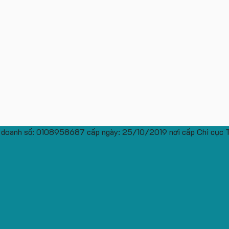
 doanh số: 0108958687 cấp ngày: 25/10/2019 nơi cấp Chi cục 