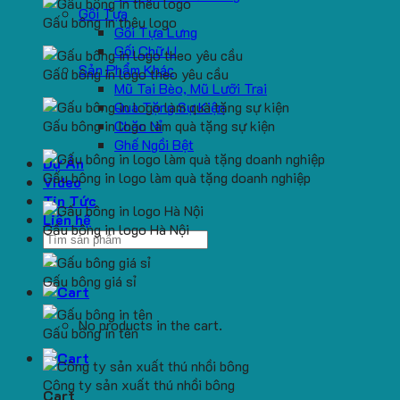
Gối Tựa
Gấu bông in thêu logo
Gối Tựa Lưng
Gối Chữ U
Sản Phẩm Khác
Gấu bông in logo theo yêu cầu
Mũ Tai Bèo, Mũ Lưỡi Trai
Quà Tặng Sự Kiện
Gấu bông in logo làm quà tặng sự kiện
Chăn Nỉ
Ghế Ngồi Bệt
Dự Án
Gấu bông in logo làm quà tặng doanh nghiệp
Video
Tin Tức
Liên hệ
Gấu bông in logo Hà Nội
Search
for:
Gấu bông giá sỉ
No products in the cart.
Gấu bông in tên
Công ty sản xuất thú nhồi bông
Cart