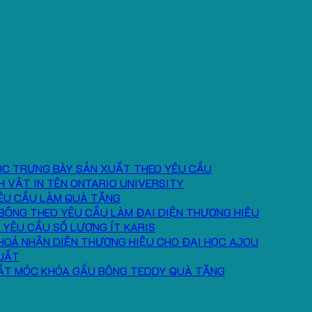
ÓC TRƯNG BÀY SẢN XUẤT THEO YÊU CẦU
H VẬT IN TÊN ONTARIO UNIVERSITY
ÊU CẦU LÀM QUÀ TẶNG
BÔNG THEO YÊU CẦU LÀM ĐẠI DIỆN THƯƠNG HIỆU
 YÊU CẦU SỐ LƯỢNG ÍT KARIS
HOÁ NHẬN DIỆN THƯƠNG HIỆU CHO ĐẠI HỌC AJOU
UẤT
ẤT MÓC KHÓA GẤU BÔNG TEDDY QUÀ TẶNG