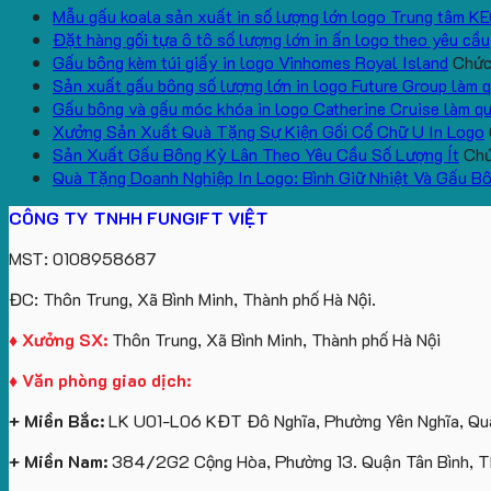
Mẫu gấu koala sản xuất in số lượng lớn logo Trung tâm K
Đặt hàng gối tựa ô tô số lượng lớn in ấn logo theo yêu cầu
Gấu bông kèm túi giấy in logo Vinhomes Royal Island
Chức 
Sản xuất gấu bông số lượng lớn in logo Future Group làm 
Gấu bông và gấu móc khóa in logo Catherine Cruise làm q
Xưởng Sản Xuất Quà Tặng Sự Kiện Gối Cổ Chữ U In Logo
Sản Xuất Gấu Bông Kỳ Lân Theo Yêu Cầu Số Lượng Ít
Chứ
Quà Tặng Doanh Nghiệp In Logo: Bình Giữ Nhiệt Và Gấu B
CÔNG TY TNHH FUNGIFT VIỆT
MST: 0108958687
ĐC: Thôn Trung, Xã Bình Minh, Thành phố Hà Nội.
♦ Xưởng SX:
Thôn Trung, Xã Bình Minh, Thành phố Hà Nội
♦ Văn phòng giao dịch:
+ Miền Bắc:
LK U01-L06 KĐT Đô Nghĩa, Phường Yên Nghĩa, Quậ
+ Miền Nam:
384/2G2 Cộng Hòa, Phường 13. Quận Tân Bình, 