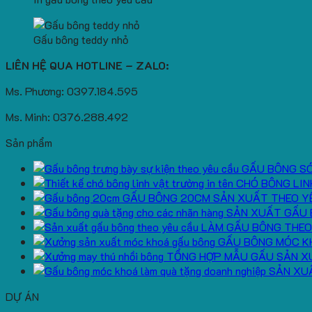
Gấu bông teddy nhỏ
LIÊN HỆ QUA HOTLINE – ZALO:
Ms. Phương: 0397.184.595
Ms. Minh: 0376.288.492
Sản phẩm
GẤU BÔNG S
CHÓ BÔNG LIN
GẤU BÔNG 20CM SẢN XUẤT THEO Y
SẢN XUẤT GẤU 
LÀM GẤU BÔNG THEO
GẤU BÔNG MÓC K
TỔNG HỢP MẪU GẤU SẢN X
SẢN XU
DỰ ÁN