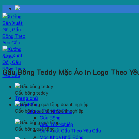
Skip
to
content
Dự Án
Gấu Bông Teddy Mặc Áo In Logo Theo Yê
Gấu bông teddy
Trang chủ
Sản phẩm
Gấu bông quà tặng doanh nghiệp
Gấu – Thú Nhồi Bông
Gấu Bông
Gấu Tốt Nghiệp
Gấu bông quà tặng
Sản Xuất Gấu Theo Yêu Cầu
Móc Khoá Nhồi Bông