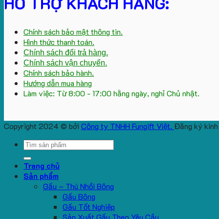
HỖ TRỢ KHÁCH HÀNG:
Chính sách bảo mật thông tin.
Hình thức thanh toán.
Chính sách đổi trả hàng.
Chính sách vận chuyển.
Chính sách bảo hành.
Hướng dẫn mua hàng
Làm việc: Từ 8:00 - 17:00 hằng ngày, nghỉ Chủ nhật.
Copyright 2024 © bởi
Công ty TNHH Fungift Việt.
Đăng ký kinh
Search
for:
Trang chủ
Sản phẩm
Gấu – Thú Nhồi Bông
Gấu Bông
Gấu Tốt Nghiệp
Sản Xuất Gấu Theo Yêu Cầu