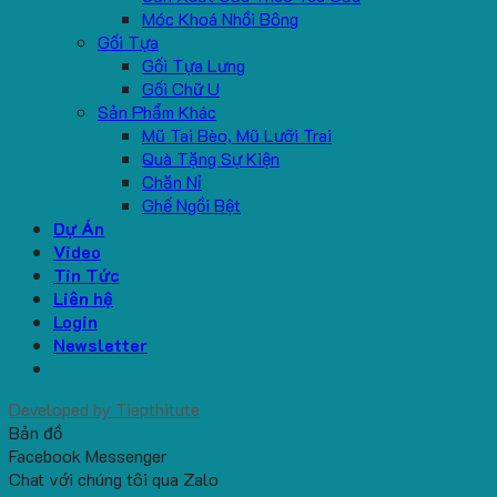
Móc Khoá Nhồi Bông
Gối Tựa
Gối Tựa Lưng
Gối Chữ U
Sản Phẩm Khác
Mũ Tai Bèo, Mũ Lưỡi Trai
Quà Tặng Sự Kiện
Chăn Nỉ
Ghế Ngồi Bệt
Dự Án
Video
Tin Tức
Liên hệ
Login
Newsletter
Developed by
Tiepthitute
Bản đồ
Facebook Messenger
Chat với chúng tôi qua Zalo