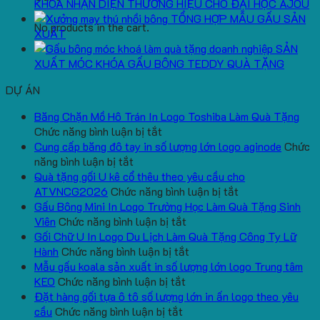
KHOÁ NHẬN DIỆN THƯƠNG HIỆU CHO ĐẠI HỌC AJOU
TỔNG HỢP MẪU GẤU SẢN
No products in the cart.
XUẤT
SẢN
XUẤT MÓC KHÓA GẤU BÔNG TEDDY QUÀ TẶNG
DỰ ÁN
Băng Chặn Mồ Hô Trán In Logo Toshiba Làm Quà Tặng
ở
Chức năng bình luận bị tắt
Băng
Cung cấp băng đô tay in số lượng lớn logo aginode
Chức
ở
Chặn
năng bình luận bị tắt
Cung
Mồ
Quà tặng gối U kê cổ thêu theo yêu cầu cho
cấp
Hô
ở
ATVNCG2026
Chức năng bình luận bị tắt
băng
Trán
Quà
Gấu Bông Mini In Logo Trường Học Làm Quà Tặng Sinh
đô
In
ở
tặng
Viên
Chức năng bình luận bị tắt
tay
Logo
Gấu
gối
Gối Chữ U In Logo Du Lịch Làm Quà Tặng Công Ty Lữ
in
Toshiba
Bông
ở
U
Hành
Chức năng bình luận bị tắt
số
Làm
Mini
Gối
kê
Mẫu gấu koala sản xuất in số lượng lớn logo Trung tâm
lượng
Quà
ở
In
Chữ
cổ
KEO
Chức năng bình luận bị tắt
lớn
Tặng
Mẫu
Logo
U
thêu
Đặt hàng gối tựa ô tô số lượng lớn in ấn logo theo yêu
logo
ở
gấu
Trường
In
theo
cầu
Chức năng bình luận bị tắt