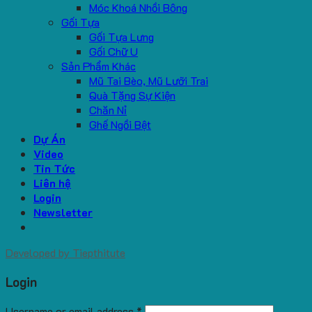
Móc Khoá Nhồi Bông
Gối Tựa
Gối Tựa Lưng
Gối Chữ U
Sản Phẩm Khác
Mũ Tai Bèo, Mũ Lưỡi Trai
Quà Tặng Sự Kiện
Chăn Nỉ
Ghế Ngồi Bệt
Dự Án
Video
Tin Tức
Liên hệ
Login
Newsletter
Developed by
Tiepthitute
Login
Username or email address
*