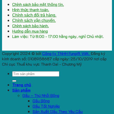
Chính sách bảo mật thông tin.
Hình thức thanh toán.
Chính sách đổi trả hàng.
Chính sách vận chuyển.
Chính sách bảo hành.
Hướng dẫn mua hàng
Làm việc: Từ 8:00 - 17:00 hằng ngày, nghỉ Chủ nhật.
Copyright 2024 © bởi
Công ty TNHH Fungift Việt.
Đăng ký
kinh doanh số: 0108958687 cấp ngày: 25/10/2019 nơi cấp
Chi cục Thuế khu vực Thanh Oai - Chương Mỹ
Search
for:
Trang chủ
Sản phẩm
Gấu – Thú Nhồi Bông
Gấu Bông
Gấu Tốt Nghiệp
Sản Xuất Gấu Theo Yêu Cầu