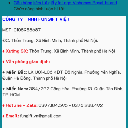
aginode
Đặt
koala
Học
Logo
yêu
Gấu bông kèm túi giấy in logo Vinhomes Royal Island
ở
hàng
sản
Làm
Du
cầu
Chức năng bình luận bị tắt
Gấu
gối
xuất
Quà
Lịch
cho
CÔNG TY TNHH FUNGIFT VIỆT
bông
tựa
in
Tặng
Làm
ATVNCG2026
kèm
ô
số
Sinh
Quà
MST: 0108958687
túi
tô
lượng
Viên
Tặng
giấy
số
lớn
Công
ĐC: Thôn Trung, Xã Bình Minh, Thành phố Hà Nội.
in
lượng
logo
Ty
logo
lớn
Trung
Lữ
♦ Xưởng SX:
Thôn Trung, Xã Bình Minh, Thành phố Hà Nội
Vinhomes
in
tâm
Hành
♦ Văn phòng giao dịch:
Royal
ấn
KEO
Island
logo
+ Miền Bắc:
LK U01-L06 KĐT Đô Nghĩa, Phường Yên Nghĩa,
theo
Quận Hà Đông, Thành phố Hà Nội
yêu
cầu
+ Miền Nam:
384/2G2 Cộng Hòa, Phường 13. Quận Tân Bình,
TP. HCM
♦ Hotline - Zalo:
0397.184.595 - 0376.288.492
♦ Email:
fungift.vn@gmail.com