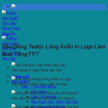
Skip
to
content
Dự Án
Gấu Bông Teddy Lông Xoắn In Logo Làm
Quà Tặng FPT
Gấu bông in logo theo yêu cầu
Trang chủ
Sản phẩm
Gấu bông teddy lông xoắn in logo
Gấu – Thú Nhồi Bông
Gấu Bông
Gấu Tốt Nghiệp
Làm gấu bông theo yêu cầu số lượng ít
Sản Xuất Gấu Theo Yêu Cầu
Móc Khoá Nhồi Bông