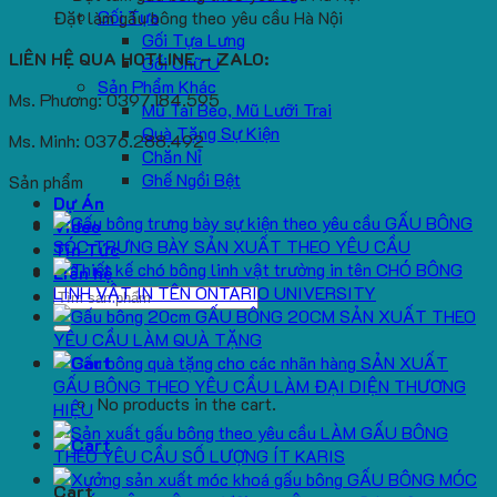
Gối Tựa
Đặt làm gấu bông theo yêu cầu Hà Nội
Gối Tựa Lưng
LIÊN HỆ QUA HOTLINE – ZALO:
Gối Chữ U
Sản Phẩm Khác
Ms. Phương: 0397.184.595
Mũ Tai Bèo, Mũ Lưỡi Trai
Quà Tặng Sự Kiện
Ms. Minh: 0376.288.492
Chăn Nỉ
Ghế Ngồi Bệt
Sản phẩm
Dự Án
GẤU BÔNG
Video
SÓC TRƯNG BÀY SẢN XUẤT THEO YÊU CẦU
Tin Tức
CHÓ BÔNG
Liên hệ
LINH VẬT IN TÊN ONTARIO UNIVERSITY
Search
GẤU BÔNG 20CM SẢN XUẤT THEO
for:
YÊU CẦU LÀM QUÀ TẶNG
SẢN XUẤT
GẤU BÔNG THEO YÊU CẦU LÀM ĐẠI DIỆN THƯƠNG
No products in the cart.
HIỆU
LÀM GẤU BÔNG
THEO YÊU CẦU SỐ LƯỢNG ÍT KARIS
GẤU BÔNG MÓC
Cart