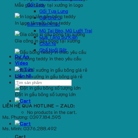
Gối Tựa
Mẫu gấu teddy tại xưởng in logo
Gối Tựa Lưng
Gối Chữ U
In logo lên gấu bông teddy
Sản Phẩm Khác
Mũ Tai Bèo, Mũ Lưỡi Trai
Quà Tặng Sự Kiện
Gia công in gấu bông tại xưởng
Chăn Nỉ
Ghế Ngồi Bệt
Dự Án
Gấu bông teddy in theo yêu cầu
Video
Tin Tức
Liên hệ
Địa chỉ xưởng in gấu bông giá rẻ
Search
for:
Đặt in gấu bông số lượng lớn
LIÊN HỆ QUA HOTLINE – ZALO:
No products in the cart.
Ms. Phương: 0397.184.595
Ms. Minh: 0376.288.492
Cart