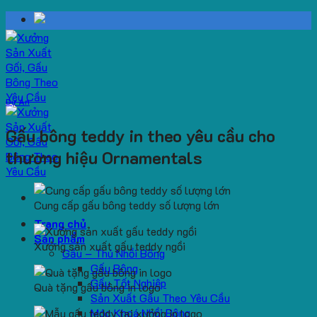
Skip
to
content
Dự Án
Gấu bông teddy in theo yêu cầu cho
thương hiệu Ornamentals
Cung cấp gấu bông teddy số lượng lớn
Trang chủ
Sản phẩm
Xưởng sản xuất gấu teddy ngồi
Gấu – Thú Nhồi Bông
Gấu Bông
Gấu Tốt Nghiệp
Quà tặng gấu bông in logo
Sản Xuất Gấu Theo Yêu Cầu
Móc Khoá Nhồi Bông