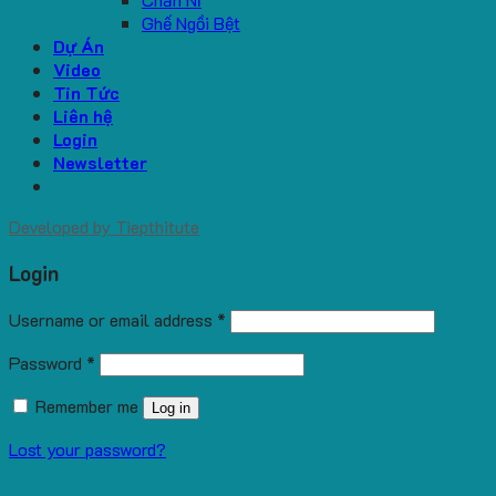
Ghế Ngồi Bệt
Dự Án
Video
Tin Tức
Liên hệ
Login
Newsletter
Developed by
Tiepthitute
Login
Username or email address
*
Password
*
Remember me
Log in
Lost your password?