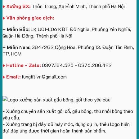
logo
lớn
Trung
Lữ
♦ Xưởng SX:
Thôn Trung, Xã Bình Minh, Thành phố Hà Nội
Vinhomes
in
tâm
Hành
♦ Văn phòng giao dịch:
Royal
ấn
KEO
Island
logo
+ Miền Bắc:
LK U01-L06 KĐT Đô Nghĩa, Phường Yên Nghĩa,
theo
Quận Hà Đông, Thành phố Hà Nội
yêu
cầu
+ Miền Nam:
384/2G2 Cộng Hòa, Phường 13. Quận Tân Bình,
TP. HCM
♦ Hotline - Zalo:
0397.184.595 - 0376.288.492
♦ Email:
fungift.vn@gmail.com
- Xưởng chuyên sản xuất gối cổ, gấu bông, thú nhồi bông theo
yêu cầu.
- Xưởng trang bị đầy đủ máy móc, dụng cụ in, thêu logo hiện
đại đáp ứng được thời gian hoàn thành sản phẩm.