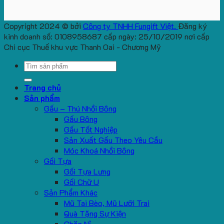
Copyright 2024 © bởi
Công ty TNHH Fungift Việt.
Đăng ký
kinh doanh số: 0108958687 cấp ngày: 25/10/2019 nơi cấp
Chi cục Thuế khu vực Thanh Oai - Chương Mỹ
Search
for:
Trang chủ
Sản phẩm
Gấu – Thú Nhồi Bông
Gấu Bông
Gấu Tốt Nghiệp
Sản Xuất Gấu Theo Yêu Cầu
Móc Khoá Nhồi Bông
Gối Tựa
Gối Tựa Lưng
Gối Chữ U
Sản Phẩm Khác
Mũ Tai Bèo, Mũ Lưỡi Trai
Quà Tặng Sự Kiện
Chăn Nỉ