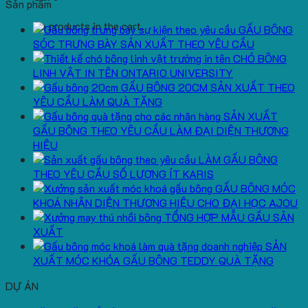
Sản phẩm
No products in the cart.
GẤU BÔNG
SÓC TRƯNG BÀY SẢN XUẤT THEO YÊU CẦU
CHÓ BÔNG
LINH VẬT IN TÊN ONTARIO UNIVERSITY
GẤU BÔNG 20CM SẢN XUẤT THEO
YÊU CẦU LÀM QUÀ TẶNG
SẢN XUẤT
GẤU BÔNG THEO YÊU CẦU LÀM ĐẠI DIỆN THƯƠNG
HIỆU
LÀM GẤU BÔNG
THEO YÊU CẦU SỐ LƯỢNG ÍT KARIS
GẤU BÔNG MÓC
KHOÁ NHẬN DIỆN THƯƠNG HIỆU CHO ĐẠI HỌC AJOU
TỔNG HỢP MẪU GẤU SẢN
XUẤT
SẢN
XUẤT MÓC KHÓA GẤU BÔNG TEDDY QUÀ TẶNG
DỰ ÁN