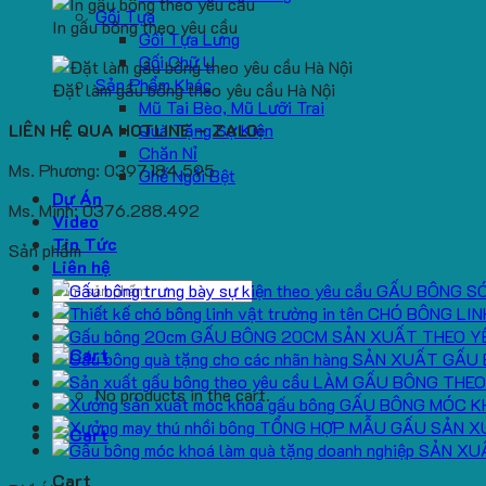
Gối Tựa
In gấu bông theo yêu cầu
Gối Tựa Lưng
Gối Chữ U
Sản Phẩm Khác
Đặt làm gấu bông theo yêu cầu Hà Nội
Mũ Tai Bèo, Mũ Lưỡi Trai
LIÊN HỆ QUA HOTLINE – ZALO:
Quà Tặng Sự Kiện
Chăn Nỉ
Ms. Phương: 0397.184.595
Ghế Ngồi Bệt
Dự Án
Ms. Minh: 0376.288.492
Video
Tin Tức
Sản phẩm
Liên hệ
Search
GẤU BÔNG S
for:
CHÓ BÔNG LIN
GẤU BÔNG 20CM SẢN XUẤT THEO Y
SẢN XUẤT GẤU 
LÀM GẤU BÔNG THEO
No products in the cart.
GẤU BÔNG MÓC K
TỔNG HỢP MẪU GẤU SẢN X
SẢN XU
Cart