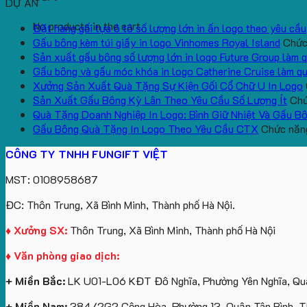
DỰ ÁN
No products in the cart.
Đặt hàng gối tựa ô tô số lượng lớn in ấn logo theo yêu cầu
Gấu bông kèm túi giấy in logo Vinhomes Royal Island
Chức 
Sản xuất gấu bông số lượng lớn in logo Future Group làm 
Gấu bông và gấu móc khóa in logo Catherine Cruise làm q
Xưởng Sản Xuất Quà Tặng Sự Kiện Gối Cổ Chữ U In Logo
Sản Xuất Gấu Bông Kỳ Lân Theo Yêu Cầu Số Lượng Ít
Chứ
Quà Tặng Doanh Nghiệp In Logo: Bình Giữ Nhiệt Và Gấu B
Gấu Bông Quà Tặng In Logo Theo Yêu Cầu CTX
Chức năng
CÔNG TY TNHH FUNGIFT VIỆT
MST: 0108958687
ĐC: Thôn Trung, Xã Bình Minh, Thành phố Hà Nội.
♦ Xưởng SX:
Thôn Trung, Xã Bình Minh, Thành phố Hà Nội
♦ Văn phòng giao dịch:
+ Miền Bắc:
LK U01-L06 KĐT Đô Nghĩa, Phường Yên Nghĩa, Quậ
+ Miền Nam:
384/2G2 Cộng Hòa, Phường 13. Quận Tân Bình, 