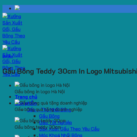
Skip
to
content
Dự Án
Gấu Bông Teddy 30cm In Logo Mitsubish
Gấu bông in logo Hà Nội
Trang chủ
Sản phẩm
Gấu bông quà tặng doanh nghiệp
Gấu – Thú Nhồi Bông
Gấu Bông
Gấu Tốt Nghiệp
Gấu bông teddy 30cm
Sản Xuất Gấu Theo Yêu Cầu
Móc Khoá Nhồi Bông