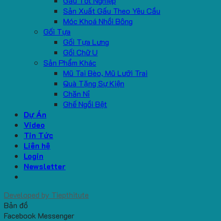
Gấu Tốt Nghiệp
Sản Xuất Gấu Theo Yêu Cầu
Móc Khoá Nhồi Bông
Gối Tựa
Gối Tựa Lưng
Gối Chữ U
Sản Phẩm Khác
Mũ Tai Bèo, Mũ Lưỡi Trai
Quà Tặng Sự Kiện
Chăn Nỉ
Ghế Ngồi Bệt
Dự Án
Video
Tin Tức
Liên hệ
Login
Newsletter
Developed by
Tiepthitute
Bản đồ
Facebook Messenger