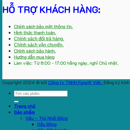
HỖ TRỢ KHÁCH HÀNG:
Chính sách bảo mật thông tin.
Hình thức thanh toán.
Chính sách đổi trả hàng.
Chính sách vận chuyển.
Chính sách bảo hành.
Hướng dẫn mua hàng
Làm việc: Từ 8:00 - 17:00 hằng ngày, nghỉ Chủ nhật.
Copyright 2024 © bởi
Công ty TNHH Fungift Việt.
Đăng ký kinh
Search
for:
Trang chủ
Sản phẩm
Gấu – Thú Nhồi Bông
Gấu Bông