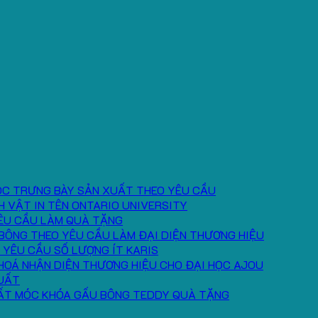
ÓC TRƯNG BÀY SẢN XUẤT THEO YÊU CẦU
H VẬT IN TÊN ONTARIO UNIVERSITY
ÊU CẦU LÀM QUÀ TẶNG
BÔNG THEO YÊU CẦU LÀM ĐẠI DIỆN THƯƠNG HIỆU
 YÊU CẦU SỐ LƯỢNG ÍT KARIS
HOÁ NHẬN DIỆN THƯƠNG HIỆU CHO ĐẠI HỌC AJOU
UẤT
ẤT MÓC KHÓA GẤU BÔNG TEDDY QUÀ TẶNG