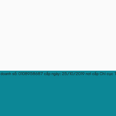
 doanh số: 0108958687 cấp ngày: 25/10/2019 nơi cấp Chi cục 