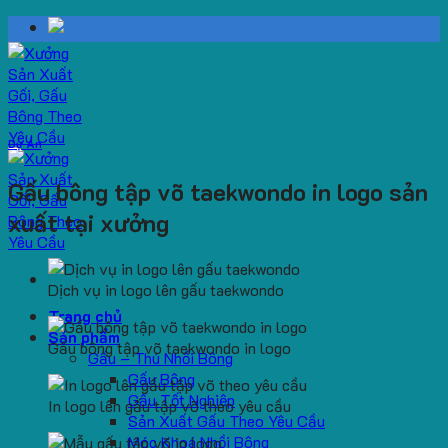
Skip
to
content
Dự Án
Gấu bông tập võ taekwondo in logo sản
xuất tại xưởng
Dịch vụ in logo lên gấu taekwondo
Trang chủ
Sản phẩm
Gấu bông tập võ taekwondo in logo
Gấu – Thú Nhồi Bông
Gấu Bông
Gấu Tốt Nghiệp
In logo lên gấu tập võ theo yêu cầu
Sản Xuất Gấu Theo Yêu Cầu
Móc Khoá Nhồi Bông