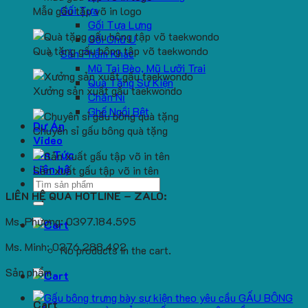
Gối Tựa
Mẫu gấu tập võ in logo
Gối Tựa Lưng
Gối Chữ U
Quà tặng gấu bông tập võ taekwondo
Sản Phẩm Khác
Mũ Tai Bèo, Mũ Lưỡi Trai
Quà Tặng Sự Kiện
Xưởng sản xuất gấu taekwondo
Chăn Nỉ
Ghế Ngồi Bệt
Dự Án
Chuyên sỉ gấu bông quà tặng
Video
Tin Tức
Liên hệ
Sản xuất gấu tập võ in tên
Search
LIÊN HỆ QUA HOTLINE – ZALO:
for:
Ms. Phương: 0397.184.595
Ms. Minh: 0376.288.492
No products in the cart.
Sản phẩm
GẤU BÔNG
Cart