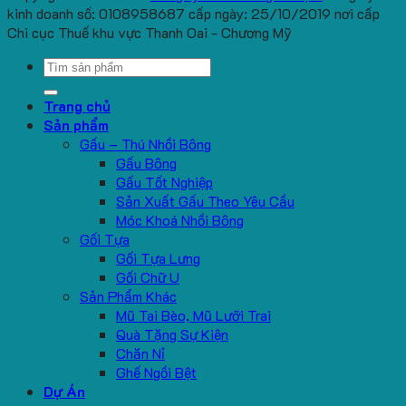
kinh doanh số: 0108958687 cấp ngày: 25/10/2019 nơi cấp
Chi cục Thuế khu vực Thanh Oai - Chương Mỹ
Search
for:
Trang chủ
Sản phẩm
Gấu – Thú Nhồi Bông
Gấu Bông
Gấu Tốt Nghiệp
Sản Xuất Gấu Theo Yêu Cầu
Móc Khoá Nhồi Bông
Gối Tựa
Gối Tựa Lưng
Gối Chữ U
Sản Phẩm Khác
Mũ Tai Bèo, Mũ Lưỡi Trai
Quà Tặng Sự Kiện
Chăn Nỉ
Ghế Ngồi Bệt
Dự Án