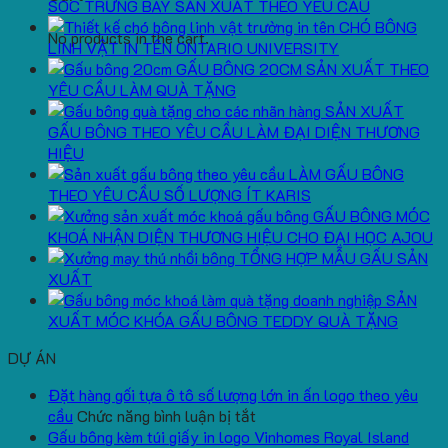
SÓC TRƯNG BÀY SẢN XUẤT THEO YÊU CẦU
CHÓ BÔNG
No products in the cart.
LINH VẬT IN TÊN ONTARIO UNIVERSITY
GẤU BÔNG 20CM SẢN XUẤT THEO
YÊU CẦU LÀM QUÀ TẶNG
SẢN XUẤT
GẤU BÔNG THEO YÊU CẦU LÀM ĐẠI DIỆN THƯƠNG
HIỆU
LÀM GẤU BÔNG
THEO YÊU CẦU SỐ LƯỢNG ÍT KARIS
GẤU BÔNG MÓC
KHOÁ NHẬN DIỆN THƯƠNG HIỆU CHO ĐẠI HỌC AJOU
TỔNG HỢP MẪU GẤU SẢN
XUẤT
SẢN
XUẤT MÓC KHÓA GẤU BÔNG TEDDY QUÀ TẶNG
DỰ ÁN
Đặt hàng gối tựa ô tô số lượng lớn in ấn logo theo yêu
ở
cầu
Chức năng bình luận bị tắt
Đặt
Gấu bông kèm túi giấy in logo Vinhomes Royal Island