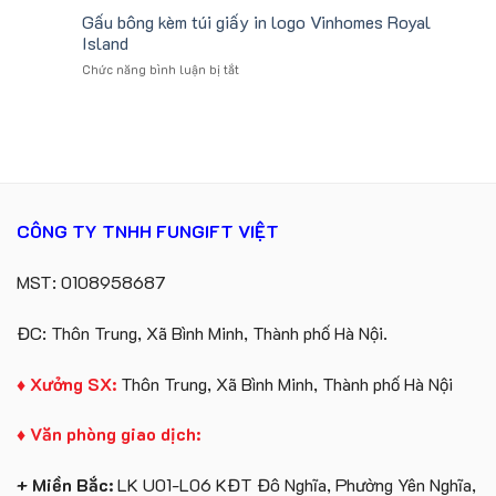
Công
hàng
Gấu bông kèm túi giấy in logo Vinhomes Royal
số
Ty
gối
lượng
Island
Lữ
tựa
lớn
Hành
ở
Chức năng bình luận bị tắt
ô
logo
Gấu
tô
Trung
bông
số
tâm
kèm
lượng
KEO
túi
lớn
giấy
in
in
ấn
logo
logo
Vinhomes
theo
CÔNG TY TNHH FUNGIFT VIỆT
Royal
yêu
Island
cầu
MST: 0108958687
ĐC: Thôn Trung, Xã Bình Minh, Thành phố Hà Nội.
♦ Xưởng SX:
Thôn Trung, Xã Bình Minh, Thành phố Hà Nội
♦ Văn phòng giao dịch:
+ Miền Bắc:
LK U01-L06 KĐT Đô Nghĩa, Phường Yên Nghĩa,