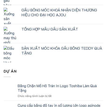
GẤU BÔNG MÓC KHOÁ NHẬN DIỆN THƯƠNG
HIỆU CHO ĐẠI HỌC AJOU
TỔNG HỢP MẪU GẤU SẢN XUẤT
SẢN XUẤT MÓC KHÓA GẤU BÔNG TEDDY QUÀ
TẶNG
DỰ ÁN
Băng Chặn Mồ Hô Trán In Logo Toshiba Làm Quà
Tặng
ở
Chức năng bình luận bị tắt
Băng
Chặn
Cung cấp băng đô tay in số lượng lớn logo aginode