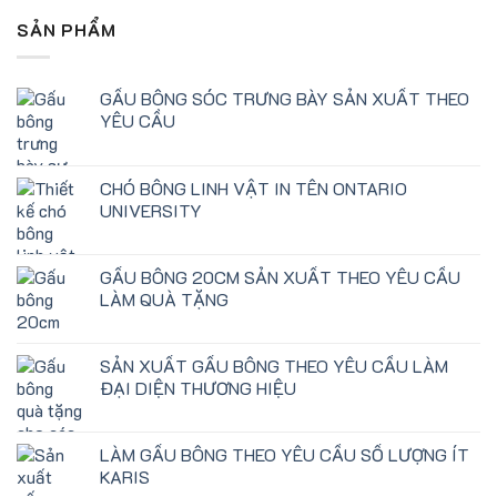
SẢN PHẨM
GẤU BÔNG SÓC TRƯNG BÀY SẢN XUẤT THEO
YÊU CẦU
CHÓ BÔNG LINH VẬT IN TÊN ONTARIO
UNIVERSITY
GẤU BÔNG 20CM SẢN XUẤT THEO YÊU CẦU
LÀM QUÀ TẶNG
SẢN XUẤT GẤU BÔNG THEO YÊU CẦU LÀM
ĐẠI DIỆN THƯƠNG HIỆU
LÀM GẤU BÔNG THEO YÊU CẦU SỐ LƯỢNG ÍT
KARIS