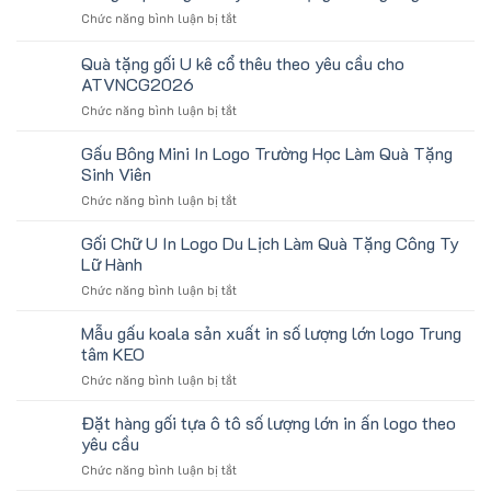
Mồ
ở
Chức năng bình luận bị tắt
Hô
Cung
Trán
cấp
Quà tặng gối U kê cổ thêu theo yêu cầu cho
In
băng
Logo
ATVNCG2026
đô
Toshiba
ở
Chức năng bình luận bị tắt
tay
Làm
Quà
in
Quà
tặng
số
Gấu Bông Mini In Logo Trường Học Làm Quà Tặng
Tặng
gối
lượng
Sinh Viên
U
lớn
ở
Chức năng bình luận bị tắt
kê
logo
Gấu
cổ
aginode
Bông
Gối Chữ U In Logo Du Lịch Làm Quà Tặng Công Ty
thêu
Mini
theo
Lữ Hành
In
yêu
ở
Chức năng bình luận bị tắt
Logo
cầu
Gối
Trường
cho
Chữ
Mẫu gấu koala sản xuất in số lượng lớn logo Trung
Học
ATVNCG2026
U
Làm
tâm KEO
In
Quà
ở
Chức năng bình luận bị tắt
Logo
Tặng
Mẫu
Du
Sinh
gấu
Đặt hàng gối tựa ô tô số lượng lớn in ấn logo theo
Lịch
Viên
koala
Làm
yêu cầu
sản
Quà
ở
Chức năng bình luận bị tắt
xuất
Tặng
Đặt
in