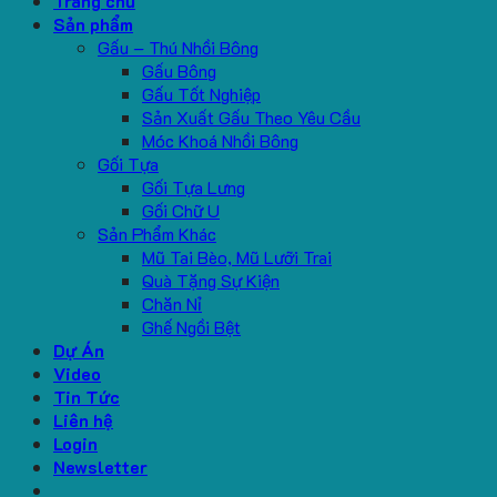
Trang chủ
Sản phẩm
Gấu – Thú Nhồi Bông
Gấu Bông
Gấu Tốt Nghiệp
Sản Xuất Gấu Theo Yêu Cầu
Móc Khoá Nhồi Bông
Gối Tựa
Gối Tựa Lưng
Gối Chữ U
Sản Phẩm Khác
Mũ Tai Bèo, Mũ Lưỡi Trai
Quà Tặng Sự Kiện
Chăn Nỉ
Ghế Ngồi Bệt
Dự Án
Video
Tin Tức
Liên hệ
Login
Newsletter