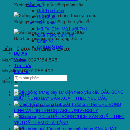
Gối Tựa
Xưởng sản xuất gấu bông mầm cây
Gối Tựa Lưng
Gối Chữ U
Xưởng sản xuất gấu bông theo yêu cầu
Sản Phẩm Khác
Mũ Tai Bèo, Mũ Lưỡi Trai
Quà Tặng Sự Kiện
Gấu bông mầm cây quà tặng 30cm
Chăn Nỉ
Ghế Ngồi Bệt
LIÊN HỆ QUA HOTLINE – ZALO:
Dự Án
Video
Ms. Phương: 0397.184.595
Tin Tức
Ms. Minh: 0376.288.492
Liên hệ
Search
Sản phẩm
for:
GẤU BÔNG
SÓC TRƯNG BÀY SẢN XUẤT THEO YÊU CẦU
CHÓ BÔNG
No products in the cart.
LINH VẬT IN TÊN ONTARIO UNIVERSITY
GẤU BÔNG 20CM SẢN XUẤT THEO
YÊU CẦU LÀM QUÀ TẶNG
SẢN XUẤT
Cart