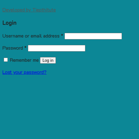
Developed by
Tiepthitute
Login
Username or email address
*
Password
*
Remember me
Log in
Lost your password?