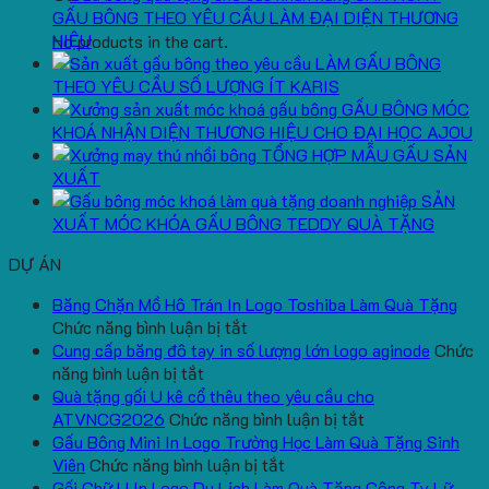
GẤU BÔNG THEO YÊU CẦU LÀM ĐẠI DIỆN THƯƠNG
HIỆU
No products in the cart.
LÀM GẤU BÔNG
THEO YÊU CẦU SỐ LƯỢNG ÍT KARIS
GẤU BÔNG MÓC
KHOÁ NHẬN DIỆN THƯƠNG HIỆU CHO ĐẠI HỌC AJOU
TỔNG HỢP MẪU GẤU SẢN
XUẤT
SẢN
XUẤT MÓC KHÓA GẤU BÔNG TEDDY QUÀ TẶNG
DỰ ÁN
Băng Chặn Mồ Hô Trán In Logo Toshiba Làm Quà Tặng
ở
Chức năng bình luận bị tắt
Băng
Cung cấp băng đô tay in số lượng lớn logo aginode
Chức
ở
Chặn
năng bình luận bị tắt
Cung
Mồ
Quà tặng gối U kê cổ thêu theo yêu cầu cho
cấp
Hô
ở
ATVNCG2026
Chức năng bình luận bị tắt
băng
Trán
Quà
Gấu Bông Mini In Logo Trường Học Làm Quà Tặng Sinh
đô
In
ở
tặng
Viên
Chức năng bình luận bị tắt
tay
Logo
Gấu
gối
Gối Chữ U In Logo Du Lịch Làm Quà Tặng Công Ty Lữ