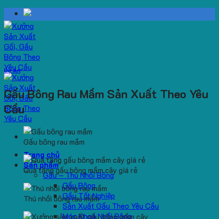
Skip
to
content
Dự Án
Gấu Bông Rau Mầm Sản Xuất Theo Yêu
Cầu
Gấu bông rau mầm
Trang chủ
Sản phẩm
Quà tặng gấu bông mầm cây giá rẻ
Gấu – Thú Nhồi Bông
Gấu Bông
Gấu Tốt Nghiệp
Thú nhồi bông rau mầm
Sản Xuất Gấu Theo Yêu Cầu
Móc Khoá Nhồi Bông