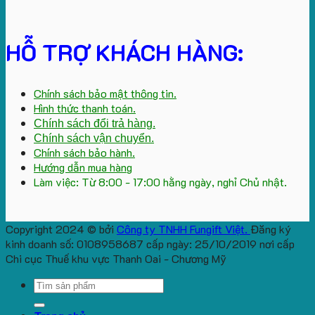
HỖ TRỢ KHÁCH HÀNG:
Chính sách bảo mật thông tin.
Hình thức thanh toán.
Chính sách đổi trả hàng.
Chính sách vận chuyển.
Chính sách bảo hành.
Hướng dẫn mua hàng
Làm việc: Từ 8:00 - 17:00 hằng ngày, nghỉ Chủ nhật.
Copyright 2024 © bởi
Công ty TNHH Fungift Việt.
Đăng ký
kinh doanh số: 0108958687 cấp ngày: 25/10/2019 nơi cấp
Chi cục Thuế khu vực Thanh Oai - Chương Mỹ
Search
for: