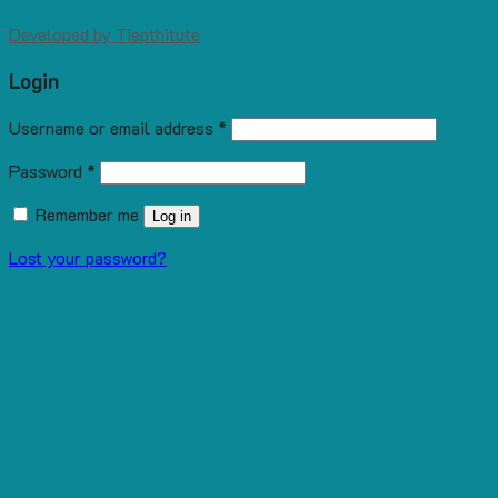
Developed by
Tiepthitute
Login
Username or email address
*
Password
*
Remember me
Log in
Lost your password?