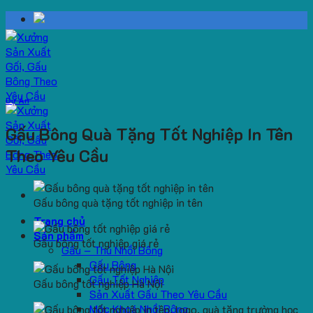
Skip
to
content
Dự Án
Gấu Bông Quà Tặng Tốt Nghiệp In Tên
Theo Yêu Cầu
Gấu bông quà tặng tốt nghiệp in tên
Trang chủ
Sản phẩm
Gấu bông tốt nghiệp giá rẻ
Gấu – Thú Nhồi Bông
Gấu Bông
Gấu Tốt Nghiệp
Gấu bông tốt nghiệp Hà Nội
Sản Xuất Gấu Theo Yêu Cầu
Móc Khoá Nhồi Bông