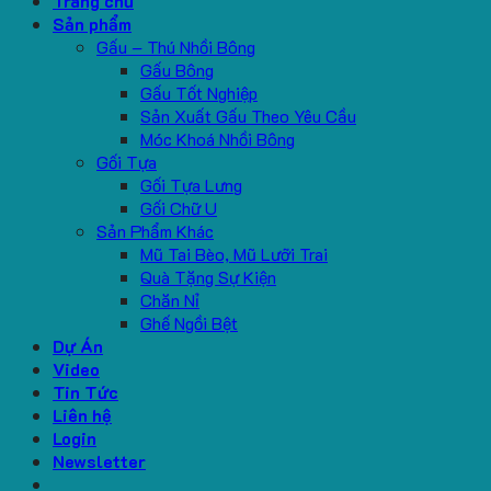
Trang chủ
Sản phẩm
Gấu – Thú Nhồi Bông
Gấu Bông
Gấu Tốt Nghiệp
Sản Xuất Gấu Theo Yêu Cầu
Móc Khoá Nhồi Bông
Gối Tựa
Gối Tựa Lưng
Gối Chữ U
Sản Phẩm Khác
Mũ Tai Bèo, Mũ Lưỡi Trai
Quà Tặng Sự Kiện
Chăn Nỉ
Ghế Ngồi Bệt
Dự Án
Video
Tin Tức
Liên hệ
Login
Newsletter