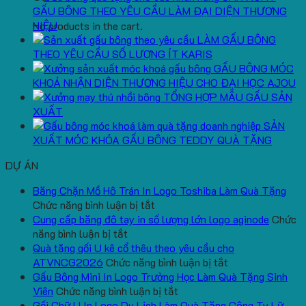
GẤU BÔNG THEO YÊU CẦU LÀM ĐẠI DIỆN THƯƠNG
HIỆU
No products in the cart.
LÀM GẤU BÔNG
THEO YÊU CẦU SỐ LƯỢNG ÍT KARIS
GẤU BÔNG MÓC
KHOÁ NHẬN DIỆN THƯƠNG HIỆU CHO ĐẠI HỌC AJOU
TỔNG HỢP MẪU GẤU SẢN
XUẤT
SẢN
XUẤT MÓC KHÓA GẤU BÔNG TEDDY QUÀ TẶNG
DỰ ÁN
Băng Chặn Mồ Hô Trán In Logo Toshiba Làm Quà Tặng
ở
Chức năng bình luận bị tắt
Băng
Cung cấp băng đô tay in số lượng lớn logo aginode
Chức
ở
Chặn
năng bình luận bị tắt
Cung
Mồ
Quà tặng gối U kê cổ thêu theo yêu cầu cho
cấp
Hô
ở
ATVNCG2026
Chức năng bình luận bị tắt
băng
Trán
Quà
Gấu Bông Mini In Logo Trường Học Làm Quà Tặng Sinh
đô
In
ở
tặng
Viên
Chức năng bình luận bị tắt
tay
Logo
Gấu
gối
Gối Chữ U In Logo Du Lịch Làm Quà Tặng Công Ty Lữ