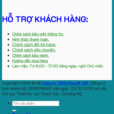
HỖ TRỢ KHÁCH HÀNG:
Chính sách bảo mật thông tin.
Hình thức thanh toán.
Chính sách đổi trả hàng.
Chính sách vận chuyển.
Chính sách bảo hành.
Hướng dẫn mua hàng
Làm việc: Từ 8:00 - 17:00 hằng ngày, nghỉ Chủ nhật.
Copyright 2024 © bởi
Công ty TNHH Fungift Việt.
Đăng ký
kinh doanh số: 0108958687 cấp ngày: 25/10/2019 nơi cấp
Chi cục Thuế khu vực Thanh Oai - Chương Mỹ
Search
for: