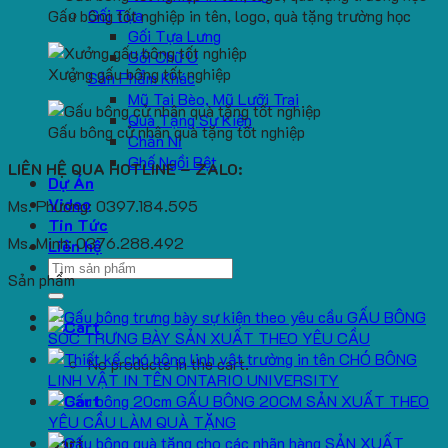
Gối Tựa
Gấu bông tốt nghiệp in tên, logo, quà tặng trường học
Gối Tựa Lưng
Gối Chữ U
Xưởng gấu bông tốt nghiệp
Sản Phẩm Khác
Mũ Tai Bèo, Mũ Lưỡi Trai
Quà Tặng Sự Kiện
Gấu bông cử nhân quà tặng tốt nghiệp
Chăn Nỉ
Ghế Ngồi Bệt
LIÊN HỆ QUA HOTLINE – ZALO:
Dự Án
Video
Ms. Phương: 0397.184.595
Tin Tức
Ms. Minh: 0376.288.492
Liên hệ
Search
Sản phẩm
for:
GẤU BÔNG
SÓC TRƯNG BÀY SẢN XUẤT THEO YÊU CẦU
CHÓ BÔNG
No products in the cart.
LINH VẬT IN TÊN ONTARIO UNIVERSITY
GẤU BÔNG 20CM SẢN XUẤT THEO
YÊU CẦU LÀM QUÀ TẶNG
SẢN XUẤT
Cart