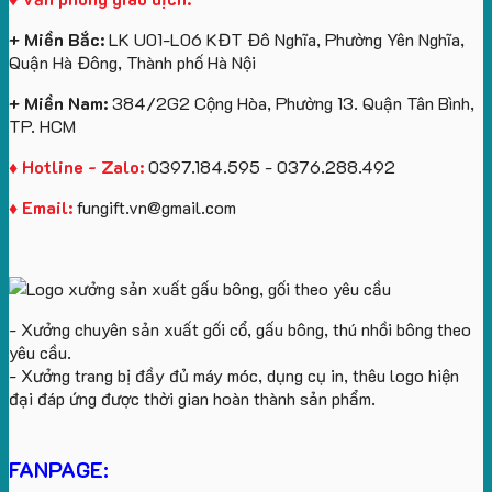
theo
logo
yêu
Future
+ Miền Bắc:
LK U01-L06 KĐT Đô Nghĩa, Phường Yên Nghĩa,
cầu
Group
Quận Hà Đông, Thành phố Hà Nội
làm
quà
+ Miền Nam:
384/2G2 Cộng Hòa, Phường 13. Quận Tân Bình,
tặng
TP. HCM
♦ Hotline - Zalo:
0397.184.595 - 0376.288.492
♦ Email:
fungift.vn@gmail.com
- Xưởng chuyên sản xuất gối cổ, gấu bông, thú nhồi bông theo
yêu cầu.
- Xưởng trang bị đầy đủ máy móc, dụng cụ in, thêu logo hiện
đại đáp ứng được thời gian hoàn thành sản phẩm.
FANPAGE: