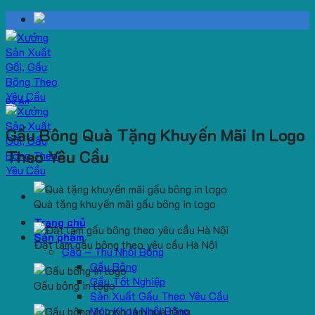
Skip
to
content
Dự Án
Gấu Bông Quà Tặng Khuyến Mãi In Logo
Theo Yêu Cầu
Quà tặng khuyến mãi gấu bông in logo
Trang chủ
Sản phẩm
Đặt làm gấu bông theo yêu cầu Hà Nội
Gấu – Thú Nhồi Bông
Gấu Bông
Gấu Tốt Nghiệp
Gấu bông in logo
Sản Xuất Gấu Theo Yêu Cầu
Móc Khoá Nhồi Bông