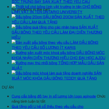
SÓC TRƯNG BÀY SẢN XUẤT THEO YÊU CẦU
CHÓ BÔNG
No products in the cart.
LINH VẬT IN TÊN ONTARIO UNIVERSITY
GẤU BÔNG 20CM SẢN XUẤT THEO
YÊU CẦU LÀM QUÀ TẶNG
SẢN XUẤT
GẤU BÔNG THEO YÊU CẦU LÀM ĐẠI DIỆN THƯƠNG
HIỆU
LÀM GẤU BÔNG
THEO YÊU CẦU SỐ LƯỢNG ÍT KARIS
GẤU BÔNG MÓC
KHOÁ NHẬN DIỆN THƯƠNG HIỆU CHO ĐẠI HỌC AJOU
TỔNG HỢP MẪU GẤU SẢN
XUẤT
SẢN
XUẤT MÓC KHÓA GẤU BÔNG TEDDY QUÀ TẶNG
DỰ ÁN
Cung cấp băng đô tay in số lượng lớn logo aginode
Chức
ở
năng bình luận bị tắt
Cung
Quà tặng gối U kê cổ thêu theo yêu cầu cho