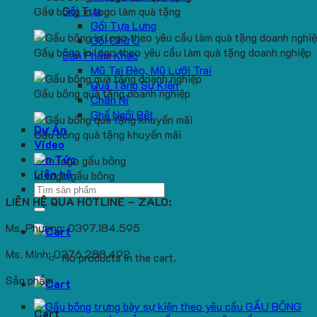
Gối Tựa
Gấu bông in logo làm quà tặng
Gối Tựa Lưng
Gối Chữ U
Gấu bông in logo theo yêu cầu làm quà tặng doanh nghiệp
Sản Phẩm Khác
Mũ Tai Bèo, Mũ Lưỡi Trai
Quà Tặng Sự Kiện
Gấu bông quà tặng doanh nghiệp
Chăn Nỉ
Ghế Ngồi Bệt
Dự Án
Gấu bông quà tặng khuyến mãi
Video
Tin Tức
Liên hệ
In logo gấu bông
Search
LIÊN HỆ QUA HOTLINE – ZALO:
for:
Ms. Phương: 0397.184.595
Ms. Minh: 0376.288.492
No products in the cart.
Sản phẩm
GẤU BÔNG
Cart