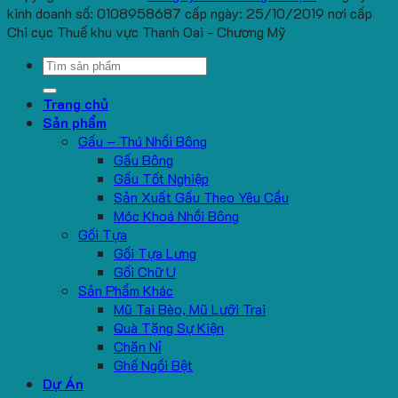
kinh doanh số: 0108958687 cấp ngày: 25/10/2019 nơi cấp
Chi cục Thuế khu vực Thanh Oai - Chương Mỹ
Search
for:
Trang chủ
Sản phẩm
Gấu – Thú Nhồi Bông
Gấu Bông
Gấu Tốt Nghiệp
Sản Xuất Gấu Theo Yêu Cầu
Móc Khoá Nhồi Bông
Gối Tựa
Gối Tựa Lưng
Gối Chữ U
Sản Phẩm Khác
Mũ Tai Bèo, Mũ Lưỡi Trai
Quà Tặng Sự Kiện
Chăn Nỉ
Ghế Ngồi Bệt
Dự Án