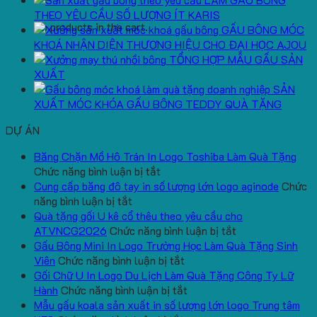
THEO YÊU CẦU SỐ LƯỢNG ÍT KARIS
No products in the cart.
GẤU BÔNG MÓC
KHOÁ NHẬN DIỆN THƯƠNG HIỆU CHO ĐẠI HỌC AJOU
TỔNG HỢP MẪU GẤU SẢN
XUẤT
SẢN
XUẤT MÓC KHÓA GẤU BÔNG TEDDY QUÀ TẶNG
DỰ ÁN
Băng Chặn Mồ Hô Trán In Logo Toshiba Làm Quà Tặng
ở
Chức năng bình luận bị tắt
Băng
Cung cấp băng đô tay in số lượng lớn logo aginode
Chức
ở
Chặn
năng bình luận bị tắt
Cung
Mồ
Quà tặng gối U kê cổ thêu theo yêu cầu cho
cấp
Hô
ở
ATVNCG2026
Chức năng bình luận bị tắt
băng
Trán
Quà
Gấu Bông Mini In Logo Trường Học Làm Quà Tặng Sinh
đô
In
ở
tặng
Viên
Chức năng bình luận bị tắt
tay
Logo
Gấu
gối
Gối Chữ U In Logo Du Lịch Làm Quà Tặng Công Ty Lữ
in
Toshiba
Bông
ở
U
Hành
Chức năng bình luận bị tắt
số
Làm
Mini
Gối
kê
Mẫu gấu koala sản xuất in số lượng lớn logo Trung tâm