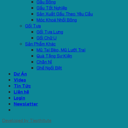
Gấu Bông
Gấu Tốt Nghiệp
Sản Xuất Gấu Theo Yêu Cầu
Móc Khoá Nhồi Bông
Gối Tựa
Gối Tựa Lưng
Gối Chữ U
Sản Phẩm Khác
Mũ Tai Bèo, Mũ Lưỡi Trai
Quà Tặng Sự Kiện
Chăn Nỉ
Ghế Ngồi Bệt
Dự Án
Video
Tin Tức
Liên hệ
Login
Newsletter
Developed by
Tiepthitute