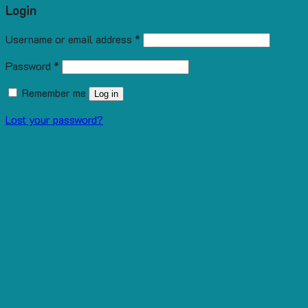
Login
Username or email address
*
Password
*
Remember me
Log in
Lost your password?