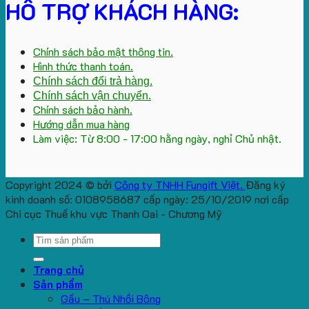
HỖ TRỢ KHÁCH HÀNG:
Chính sách bảo mật thông tin.
Hình thức thanh toán.
Chính sách đổi trả hàng.
Chính sách vận chuyển.
Chính sách bảo hành.
Hướng dẫn mua hàng
Làm việc: Từ 8:00 - 17:00 hằng ngày, nghỉ Chủ nhật.
Copyright 2024 © bởi
Công ty TNHH Fungift Việt.
Đăng ký
kinh doanh số: 0108958687 cấp ngày: 25/10/2019 nơi cấp
Chi cục Thuế khu vực Thanh Oai - Chương Mỹ
Search
for:
Trang chủ
Sản phẩm
Gấu – Thú Nhồi Bông