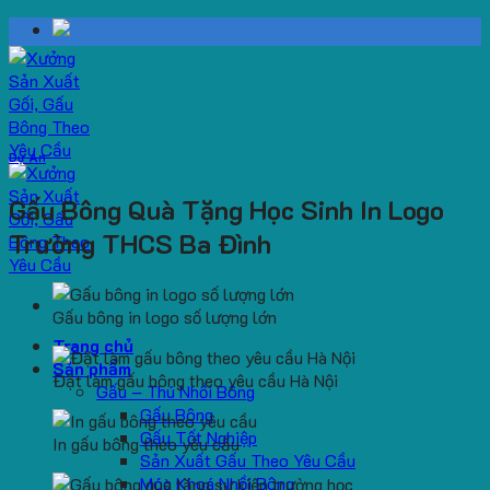
Skip
to
content
Dự Án
Gấu Bông Quà Tặng Học Sinh In Logo
Trường THCS Ba Đình
Gấu bông in logo số lượng lớn
Trang chủ
Sản phẩm
Đặt làm gấu bông theo yêu cầu Hà Nội
Gấu – Thú Nhồi Bông
Gấu Bông
Gấu Tốt Nghiệp
In gấu bông theo yêu cầu
Sản Xuất Gấu Theo Yêu Cầu
Móc Khoá Nhồi Bông