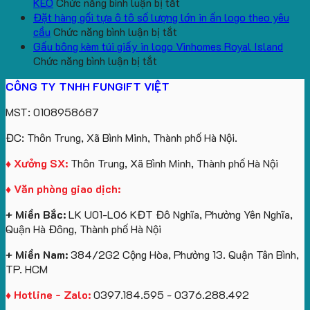
lượng
Quà
ở
In
Chữ
cổ
KEO
Chức năng bình luận bị tắt
lớn
Tặng
Mẫu
Logo
U
thêu
Đặt hàng gối tựa ô tô số lượng lớn in ấn logo theo yêu
logo
ở
gấu
Trường
In
theo
cầu
Chức năng bình luận bị tắt
aginode
Đặt
koala
Học
Logo
yêu
Gấu bông kèm túi giấy in logo Vinhomes Royal Island
ở
hàng
sản
Làm
Du
cầu
Chức năng bình luận bị tắt
Gấu
gối
xuất
Quà
Lịch
cho
CÔNG TY TNHH FUNGIFT VIỆT
bông
tựa
in
Tặng
Làm
ATVNCG2026
kèm
ô
số
Sinh
Quà
MST: 0108958687
túi
tô
lượng
Viên
Tặng
giấy
số
lớn
Công
ĐC: Thôn Trung, Xã Bình Minh, Thành phố Hà Nội.
in
lượng
logo
Ty
logo
lớn
Trung
Lữ
♦ Xưởng SX:
Thôn Trung, Xã Bình Minh, Thành phố Hà Nội
Vinhomes
in
tâm
Hành
♦ Văn phòng giao dịch:
Royal
ấn
KEO
Island
logo
+ Miền Bắc:
LK U01-L06 KĐT Đô Nghĩa, Phường Yên Nghĩa,
theo
Quận Hà Đông, Thành phố Hà Nội
yêu
cầu
+ Miền Nam:
384/2G2 Cộng Hòa, Phường 13. Quận Tân Bình,
TP. HCM
♦ Hotline - Zalo:
0397.184.595 - 0376.288.492