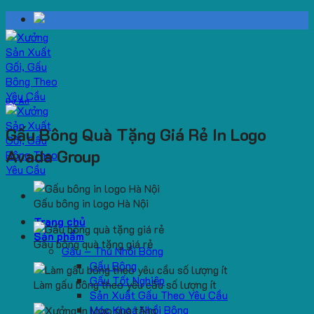
Skip
to
content
Dự Án
Gấu Bông Quà Tặng Giá Rẻ In Logo
Avada Group
Gấu bông in logo Hà Nội
Trang chủ
Sản phẩm
Gấu bông quà tặng giá rẻ
Gấu – Thú Nhồi Bông
Gấu Bông
Gấu Tốt Nghiệp
Làm gấu bông theo yêu cầu số lượng ít
Sản Xuất Gấu Theo Yêu Cầu
Móc Khoá Nhồi Bông