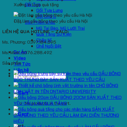
Gối Tựa
Xưởng in logo quà tặng
Gối Tựa Lưng
Gối Chữ U
Đặt làm gấu bông theo yêu cầu Hà Nội
Sản Phẩm Khác
Mũ Tai Bèo, Mũ Lưỡi Trai
LIÊN HỆ QUA HOTLINE – ZALO:
Quà Tặng Sự Kiện
Chăn Nỉ
Ms. Phương: 0397.184.595
Ghế Ngồi Bệt
Dự Án
Ms. Minh: 0376.288.492
Video
Sản phẩm
Tin Tức
Liên hệ
GẤU BÔNG
Search
SÓC TRƯNG BÀY SẢN XUẤT THEO YÊU CẦU
for:
CHÓ BÔNG
LINH VẬT IN TÊN ONTARIO UNIVERSITY
GẤU BÔNG 20CM SẢN XUẤT THEO
YÊU CẦU LÀM QUÀ TẶNG
No products in the cart.
SẢN XUẤT
GẤU BÔNG THEO YÊU CẦU LÀM ĐẠI DIỆN THƯƠNG
HIỆU
Cart
LÀM GẤU BÔNG