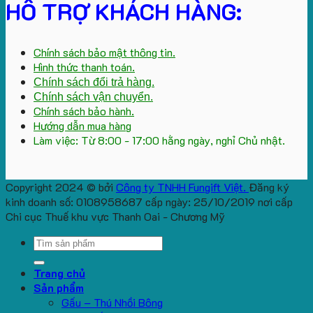
HỖ TRỢ KHÁCH HÀNG:
Chính sách bảo mật thông tin.
Hình thức thanh toán.
Chính sách đổi trả hàng.
Chính sách vận chuyển.
Chính sách bảo hành.
Hướng dẫn mua hàng
Làm việc: Từ 8:00 - 17:00 hằng ngày, nghỉ Chủ nhật.
Copyright 2024 © bởi
Công ty TNHH Fungift Việt.
Đăng ký
kinh doanh số: 0108958687 cấp ngày: 25/10/2019 nơi cấp
Chi cục Thuế khu vực Thanh Oai - Chương Mỹ
Search
for:
Trang chủ
Sản phẩm
Gấu – Thú Nhồi Bông