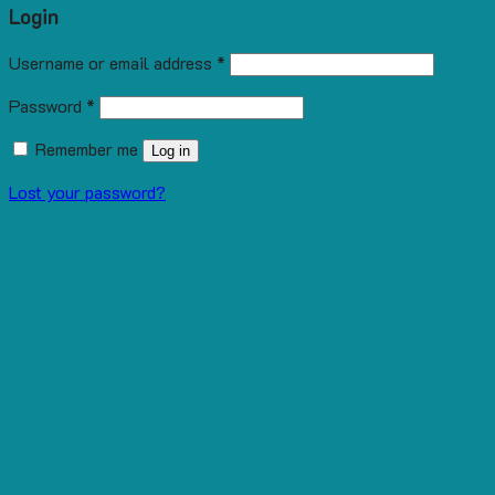
Login
Username or email address
*
Password
*
Remember me
Log in
Lost your password?