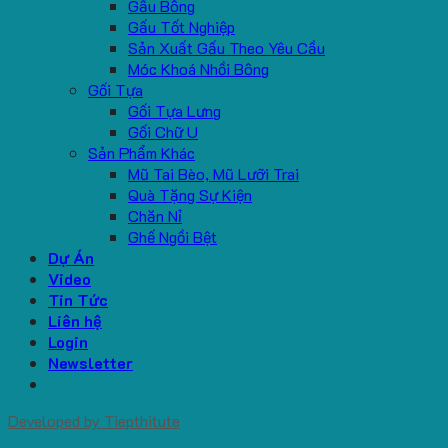
Gấu Bông
Gấu Tốt Nghiệp
Sản Xuất Gấu Theo Yêu Cầu
Móc Khoá Nhồi Bông
Gối Tựa
Gối Tựa Lưng
Gối Chữ U
Sản Phẩm Khác
Mũ Tai Bèo, Mũ Lưỡi Trai
Quà Tặng Sự Kiện
Chăn Nỉ
Ghế Ngồi Bệt
Dự Án
Video
Tin Tức
Liên hệ
Login
Newsletter
Developed by
Tiepthitute