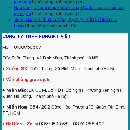
bông
tựa
in
Tặng
Làm
ở
quà tặng
Chức năng bình luận bị tắt
kèm
ô
số
Sinh
Quà
Sản
Gấu bông và gấu móc khóa in logo Catherine Cruise làm
túi
tô
lượng
Viên
Tặng
xuất
ở
quà tặng
Chức năng bình luận bị tắt
giấy
số
lớn
Công
gấu
Gấu
Xưởng Sản Xuất Quà Tặng Sự Kiện Gối Cổ Chữ U In
in
lượng
logo
Ty
ở
bông
bông
Logo
Chức năng bình luận bị tắt
logo
lớn
Trung
Lữ
Xưởng
số
và
CÔNG TY TNHH FUNGIFT VIỆT
Vinhomes
in
tâm
Hành
Sản
lượng
gấu
Royal
ấn
KEO
Xuất
lớn
móc
MST: 0108958687
Island
logo
Quà
in
khóa
theo
Tặng
logo
in
ĐC: Thôn Trung, Xã Bình Minh, Thành phố Hà Nội.
yêu
Sự
Future
logo
cầu
Kiện
Group
Catherine
♦ Xưởng SX:
Thôn Trung, Xã Bình Minh, Thành phố Hà Nội
Gối
làm
Cruise
♦ Văn phòng giao dịch:
Cổ
quà
làm
Chữ
tặng
quà
+ Miền Bắc:
LK U01-L06 KĐT Đô Nghĩa, Phường Yên Nghĩa,
U
tặng
Quận Hà Đông, Thành phố Hà Nội
In
Logo
+ Miền Nam:
384/2G2 Cộng Hòa, Phường 13. Quận Tân Bình,
TP. HCM
♦ Hotline - Zalo:
0397.184.595 - 0376.288.492