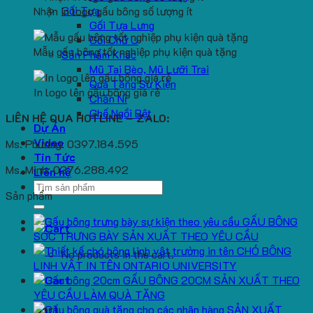
Gối Tựa
Nhận in logo gấu bông số lượng ít
Gối Tựa Lưng
Gối Chữ U
Mẫu gấu bông tốt nghiệp phụ kiện quà tặng
Sản Phẩm Khác
Mũ Tai Bèo, Mũ Lưỡi Trai
Quà Tặng Sự Kiện
In logo lên gấu bông giá rẻ
Chăn Nỉ
Ghế Ngồi Bệt
LIÊN HỆ QUA HOTLINE – ZALO:
Dự Án
Video
Ms. Phương: 0397.184.595
Tin Tức
Ms. Minh: 0376.288.492
Liên hệ
Search
Sản phẩm
for:
GẤU BÔNG
SÓC TRƯNG BÀY SẢN XUẤT THEO YÊU CẦU
CHÓ BÔNG
No products in the cart.
LINH VẬT IN TÊN ONTARIO UNIVERSITY
GẤU BÔNG 20CM SẢN XUẤT THEO
YÊU CẦU LÀM QUÀ TẶNG
SẢN XUẤT
Cart