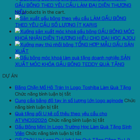
GẤU BÔNG THEO YÊU CẦU LÀM ĐẠI DIỆN THƯƠNG
HIỆU
No products in the cart.
LÀM GẤU BÔNG
THEO YÊU CẦU SỐ LƯỢNG ÍT KARIS
GẤU BÔNG MÓC
KHOÁ NHẬN DIỆN THƯƠNG HIỆU CHO ĐẠI HỌC AJOU
TỔNG HỢP MẪU GẤU SẢN
XUẤT
SẢN
XUẤT MÓC KHÓA GẤU BÔNG TEDDY QUÀ TẶNG
DỰ ÁN
Băng Chặn Mồ Hô Trán In Logo Toshiba Làm Quà Tặng
ở
Chức năng bình luận bị tắt
Băng
Cung cấp băng đô tay in số lượng lớn logo aginode
Chức
ở
Chặn
năng bình luận bị tắt
Cung
Mồ
Quà tặng gối U kê cổ thêu theo yêu cầu cho
cấp
Hô
ở
ATVNCG2026
Chức năng bình luận bị tắt
băng
Trán
Quà
Gấu Bông Mini In Logo Trường Học Làm Quà Tặng Sinh
đô
In
ở
tặng
Viên
Chức năng bình luận bị tắt
tay
Logo
Gấu
gối
Gối Chữ U In Logo Du Lịch Làm Quà Tặng Công Ty Lữ