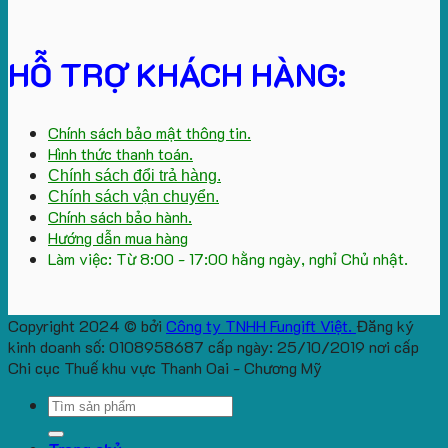
HỖ TRỢ KHÁCH HÀNG:
Chính sách bảo mật thông tin.
Hình thức thanh toán.
Chính sách đổi trả hàng.
Chính sách vận chuyển.
Chính sách bảo hành.
Hướng dẫn mua hàng
Làm việc: Từ 8:00 - 17:00 hằng ngày, nghỉ Chủ nhật.
Copyright 2024 © bởi
Công ty TNHH Fungift Việt.
Đăng ký
kinh doanh số: 0108958687 cấp ngày: 25/10/2019 nơi cấp
Chi cục Thuế khu vực Thanh Oai - Chương Mỹ
Search
for: