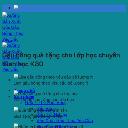
Skip
to
content
Dự Án
Gấu bông quà tặng cho lớp học chuyên
Sinh học K30
Làm gấu bông theo yêu cầu số lượng ít
Trang chủ
Sản phẩm
Gấu bông quà tặng cho lớp học
Gấu – Thú Nhồi Bông
Gấu Bông
Gấu Tốt Nghiệp
Quà tặng gấu bông in tên
Sản Xuất Gấu Theo Yêu Cầu
Móc Khoá Nhồi Bông