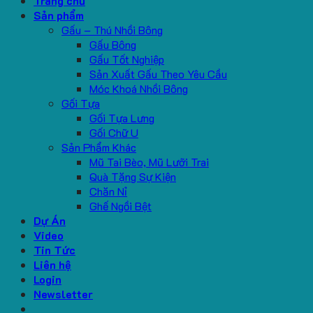
Trang chủ
Sản phẩm
Gấu – Thú Nhồi Bông
Gấu Bông
Gấu Tốt Nghiệp
Sản Xuất Gấu Theo Yêu Cầu
Móc Khoá Nhồi Bông
Gối Tựa
Gối Tựa Lưng
Gối Chữ U
Sản Phẩm Khác
Mũ Tai Bèo, Mũ Lưỡi Trai
Quà Tặng Sự Kiện
Chăn Nỉ
Ghế Ngồi Bệt
Dự Án
Video
Tin Tức
Liên hệ
Login
Newsletter