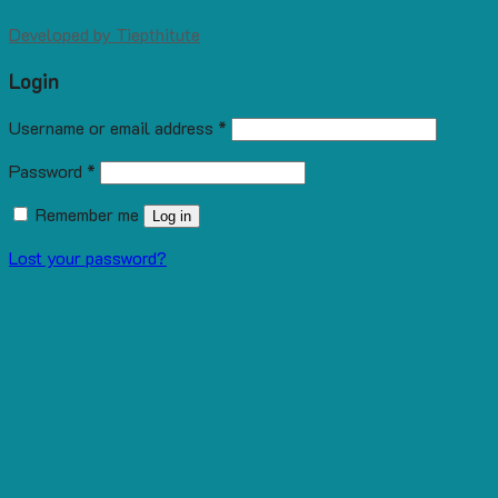
Developed by
Tiepthitute
Login
Username or email address
*
Password
*
Remember me
Log in
Lost your password?