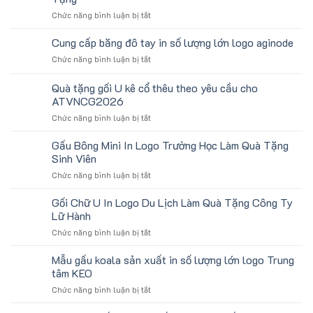
ở
Chức năng bình luận bị tắt
Băng
Chặn
Cung cấp băng đô tay in số lượng lớn logo aginode
Mồ
ở
Chức năng bình luận bị tắt
Hô
Cung
Trán
cấp
Quà tặng gối U kê cổ thêu theo yêu cầu cho
In
băng
Logo
ATVNCG2026
đô
Toshiba
ở
Chức năng bình luận bị tắt
tay
Làm
Quà
in
Quà
tặng
số
Gấu Bông Mini In Logo Trường Học Làm Quà Tặng
Tặng
gối
lượng
Sinh Viên
U
lớn
ở
Chức năng bình luận bị tắt
kê
logo
Gấu
cổ
aginode
Bông
Gối Chữ U In Logo Du Lịch Làm Quà Tặng Công Ty
thêu
Mini
theo
Lữ Hành
In
yêu
ở
Chức năng bình luận bị tắt
Logo
cầu
Gối
Trường
cho
Chữ
Mẫu gấu koala sản xuất in số lượng lớn logo Trung
Học
ATVNCG2026
U
Làm
tâm KEO
In
Quà
ở
Chức năng bình luận bị tắt
Logo
Tặng
Mẫu
Du
Sinh
gấu