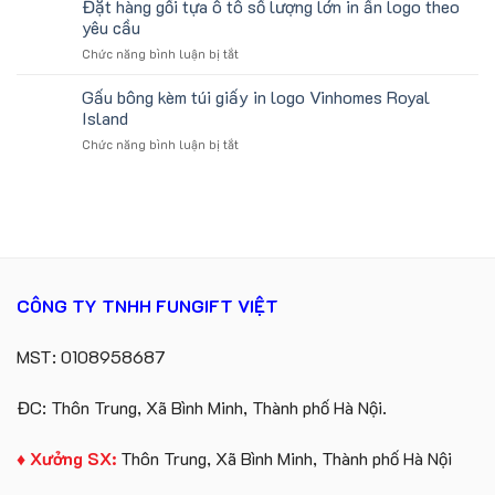
Đặt hàng gối tựa ô tô số lượng lớn in ấn logo theo
Lịch
Viên
koala
Làm
yêu cầu
sản
Quà
ở
Chức năng bình luận bị tắt
xuất
Tặng
Đặt
in
Công
hàng
Gấu bông kèm túi giấy in logo Vinhomes Royal
số
Ty
gối
lượng
Island
Lữ
tựa
lớn
Hành
ở
Chức năng bình luận bị tắt
ô
logo
Gấu
tô
Trung
bông
số
tâm
kèm
lượng
KEO
túi
lớn
giấy
in
in
ấn
logo
logo
Vinhomes
theo
CÔNG TY TNHH FUNGIFT VIỆT
Royal
yêu
Island
cầu
MST: 0108958687
ĐC: Thôn Trung, Xã Bình Minh, Thành phố Hà Nội.
♦ Xưởng SX:
Thôn Trung, Xã Bình Minh, Thành phố Hà Nội