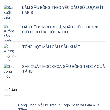
LÀM GẤU BÔNG THEO YÊU CẦU SỐ LƯỢNG ÍT
KARIS
GẤU BÔNG MÓC KHOÁ NHẬN DIỆN THƯƠNG
HIỆU CHO ĐẠI HỌC AJOU
TỔNG HỢP MẪU GẤU SẢN XUẤT
SẢN XUẤT MÓC KHÓA GẤU BÔNG TEDDY QUÀ
TẶNG
DỰ ÁN
Băng Chặn Mồ Hô Trán In Logo Toshiba Làm Quà
Tặng