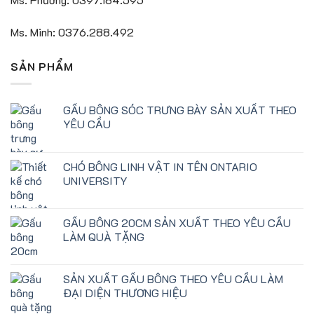
Ms. Minh: 0376.288.492
SẢN PHẨM
GẤU BÔNG SÓC TRƯNG BÀY SẢN XUẤT THEO
YÊU CẦU
CHÓ BÔNG LINH VẬT IN TÊN ONTARIO
UNIVERSITY
GẤU BÔNG 20CM SẢN XUẤT THEO YÊU CẦU
LÀM QUÀ TẶNG
SẢN XUẤT GẤU BÔNG THEO YÊU CẦU LÀM
ĐẠI DIỆN THƯƠNG HIỆU