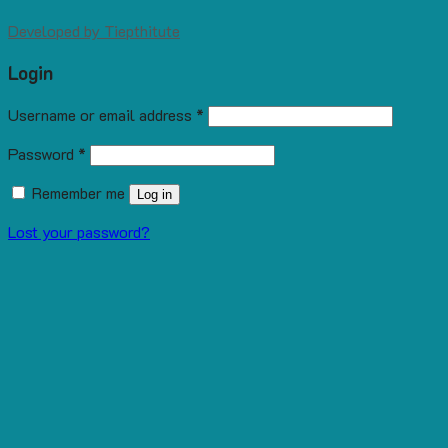
Developed by
Tiepthitute
Login
Username or email address
*
Password
*
Remember me
Log in
Lost your password?