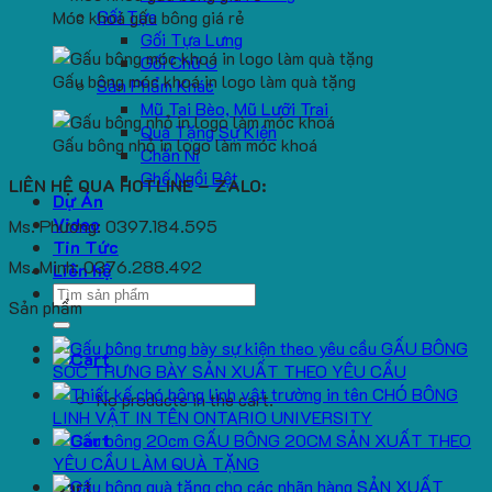
Gối Tựa
Móc khoá gấu bông giá rẻ
Gối Tựa Lưng
Gối Chữ U
Gấu bông móc khoá in logo làm quà tặng
Sản Phẩm Khác
Mũ Tai Bèo, Mũ Lưỡi Trai
Quà Tặng Sự Kiện
Gấu bông nhỏ in logo làm móc khoá
Chăn Nỉ
Ghế Ngồi Bệt
LIÊN HỆ QUA HOTLINE – ZALO:
Dự Án
Video
Ms. Phương: 0397.184.595
Tin Tức
Ms. Minh: 0376.288.492
Liên hệ
Search
Sản phẩm
for:
GẤU BÔNG
SÓC TRƯNG BÀY SẢN XUẤT THEO YÊU CẦU
CHÓ BÔNG
No products in the cart.
LINH VẬT IN TÊN ONTARIO UNIVERSITY
GẤU BÔNG 20CM SẢN XUẤT THEO
YÊU CẦU LÀM QUÀ TẶNG
SẢN XUẤT
Cart