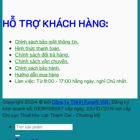
HỖ TRỢ KHÁCH HÀNG:
Chính sách bảo mật thông tin.
Hình thức thanh toán.
Chính sách đổi trả hàng.
Chính sách vận chuyển.
Chính sách bảo hành.
Hướng dẫn mua hàng
Làm việc: Từ 8:00 - 17:00 hằng ngày, nghỉ Chủ nhật.
Copyright 2024 © bởi
Công ty TNHH Fungift Việt.
Đăng ký
kinh doanh số: 0108958687 cấp ngày: 25/10/2019 nơi cấp
Chi cục Thuế khu vực Thanh Oai - Chương Mỹ
Search
for: