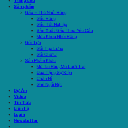
Trang chủ
Sản phẩm
Gấu – Thú Nhồi Bông
Gấu Bông
Gấu Tốt Nghiệp
Sản Xuất Gấu Theo Yêu Cầu
Móc Khoá Nhồi Bông
Gối Tựa
Gối Tựa Lưng
Gối Chữ U
Sản Phẩm Khác
Mũ Tai Bèo, Mũ Lưỡi Trai
Quà Tặng Sự Kiện
Chăn Nỉ
Ghế Ngồi Bệt
Dự Án
Video
Tin Tức
Liên hệ
Login
Newsletter