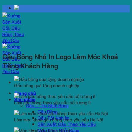
Skip
to
content
Dự Án
Gấu Bông Nhỏ In Logo Làm Móc Khoá
Tặng Khách Hàng
Gấu bông quà tặng doanh nghiệp
Trang chủ
Sản phẩm
Làm gấu bông theo yêu cầu số lượng ít
Gấu – Thú Nhồi Bông
Gấu Bông
Gấu Tốt Nghiệp
Làm móc khoá gấu bông theo yêu cầu Hà Nội
Sản Xuất Gấu Theo Yêu Cầu
Móc Khoá Nhồi Bông