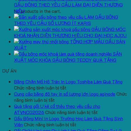
GẤU BÔNG THEO YÊU CẦU LÀM ĐẠI DIỆN THƯƠNG
HIỆU
No products in the cart.
LÀM GẤU BÔNG
THEO YÊU CẦU SỐ LƯỢNG ÍT KARIS
GẤU BÔNG MÓC
KHOÁ NHẬN DIỆN THƯƠNG HIỆU CHO ĐẠI HỌC AJOU
TỔNG HỢP MẪU GẤU SẢN
XUẤT
SẢN
XUẤT MÓC KHÓA GẤU BÔNG TEDDY QUÀ TẶNG
DỰ ÁN
Băng Chặn Mồ Hô Trán In Logo Toshiba Làm Quà Tặng
ở
Chức năng bình luận bị tắt
Băng
Cung cấp băng đô tay in số lượng lớn logo aginode
Chức
ở
Chặn
năng bình luận bị tắt
Cung
Mồ
Quà tặng gối U kê cổ thêu theo yêu cầu cho
cấp
Hô
ở
ATVNCG2026
Chức năng bình luận bị tắt
băng
Trán
Quà
Gấu Bông Mini In Logo Trường Học Làm Quà Tặng Sinh
đô
In
ở
tặng
Viên
Chức năng bình luận bị tắt
tay
Logo
Gấu
gối
Gối Chữ U In Logo Du Lịch Làm Quà Tặng Công Ty Lữ