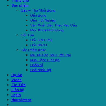
Trang chủ
Sản phẩm
Gấu – Thú Nhồi Bông
Gấu Bông
Gấu Tốt Nghiệp
Sản Xuất Gấu Theo Yêu Cầu
Móc Khoá Nhồi Bông
Gối Tựa
Gối Tựa Lưng
Gối Chữ U
Sản Phẩm Khác
Mũ Tai Bèo, Mũ Lưỡi Trai
Quà Tặng Sự Kiện
Chăn Nỉ
Ghế Ngồi Bệt
Dự Án
Video
Tin Tức
Liên hệ
Login
Newsletter