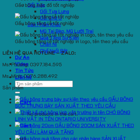
Gối Tựa
Gấu bông mặc đồ tốt nghiệp
Gối Tựa Lưng
Gối Chữ U
Gấu bông tặng lễ tốt nghiệp
Sản Phẩm Khác
Mũ Tai Bèo, Mũ Lưỡi Trai
Quà Tặng Sự Kiện
Gấu bông tặng lễ tốt nghiệp in logo, tên theo yêu cầu
Chăn Nỉ
Ghế Ngồi Bệt
LIÊN HỆ QUA HOTLINE – ZALO:
Dự Án
Video
Ms. Phương: 0397.184.595
Tin Tức
Ms. Minh: 0376.288.492
Liên hệ
Search
Sản phẩm
for:
GẤU BÔNG
SÓC TRƯNG BÀY SẢN XUẤT THEO YÊU CẦU
CHÓ BÔNG
No products in the cart.
LINH VẬT IN TÊN ONTARIO UNIVERSITY
GẤU BÔNG 20CM SẢN XUẤT THEO
YÊU CẦU LÀM QUÀ TẶNG
SẢN XUẤT
Cart