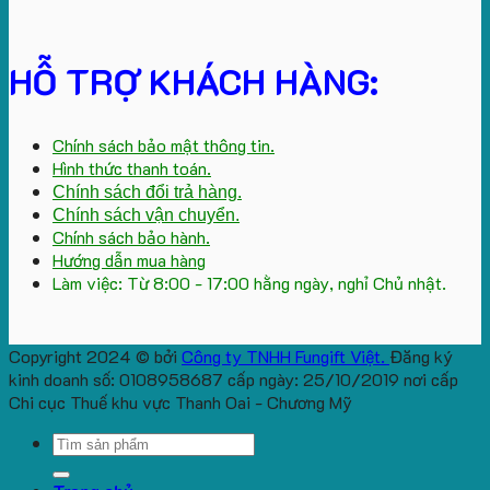
HỖ TRỢ KHÁCH HÀNG:
Chính sách bảo mật thông tin.
Hình thức thanh toán.
Chính sách đổi trả hàng.
Chính sách vận chuyển.
Chính sách bảo hành.
Hướng dẫn mua hàng
Làm việc: Từ 8:00 - 17:00 hằng ngày, nghỉ Chủ nhật.
Copyright 2024 © bởi
Công ty TNHH Fungift Việt.
Đăng ký
kinh doanh số: 0108958687 cấp ngày: 25/10/2019 nơi cấp
Chi cục Thuế khu vực Thanh Oai - Chương Mỹ
Search
for: