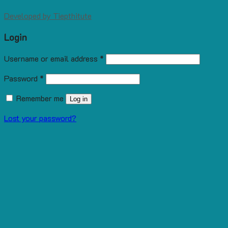
Developed by
Tiepthitute
Login
Username or email address
*
Password
*
Remember me
Log in
Lost your password?