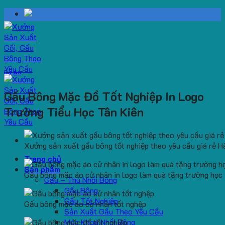
Skip
to
content
Dự Án
Gấu Bông Mặc Đồ Tốt Nghiệp In Logo
Trường Tiểu Học Tân Kiên
Xưởng sản xuất gấu bông tốt nghiệp theo yêu cầu giá rẻ H
Trang chủ
Sản phẩm
Gấu bông mặc áo cử nhân in logo làm quà tặng trường học
Gấu – Thú Nhồi Bông
Gấu Bông
Gấu Tốt Nghiệp
Gấu bông mặc áo cử nhân tốt nghệp
Sản Xuất Gấu Theo Yêu Cầu
Móc Khoá Nhồi Bông