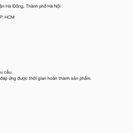
Island
ấn
Lữ
tâm
n Hà Đông, Thành phố Hà Nội
logo
Hành
KEO
theo
TP. HCM
yêu
cầu
êu cầu.
i đáp ứng được thời gian hoàn thành sản phẩm.