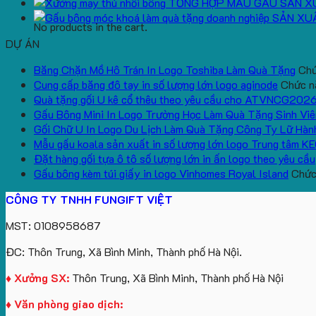
TỔNG HỢP MẪU GẤU SẢN X
SẢN XU
No products in the cart.
DỰ ÁN
Băng Chặn Mồ Hô Trán In Logo Toshiba Làm Quà Tặng
Chứ
Cung cấp băng đô tay in số lượng lớn logo aginode
Chức nă
Quà tặng gối U kê cổ thêu theo yêu cầu cho ATVNCG202
Gấu Bông Mini In Logo Trường Học Làm Quà Tặng Sinh Viê
Gối Chữ U In Logo Du Lịch Làm Quà Tặng Công Ty Lữ Hàn
Mẫu gấu koala sản xuất in số lượng lớn logo Trung tâm K
Đặt hàng gối tựa ô tô số lượng lớn in ấn logo theo yêu cầu
Gấu bông kèm túi giấy in logo Vinhomes Royal Island
Chức 
CÔNG TY TNHH FUNGIFT VIỆT
MST: 0108958687
ĐC: Thôn Trung, Xã Bình Minh, Thành phố Hà Nội.
♦ Xưởng SX:
Thôn Trung, Xã Bình Minh, Thành phố Hà Nội
♦ Văn phòng giao dịch: