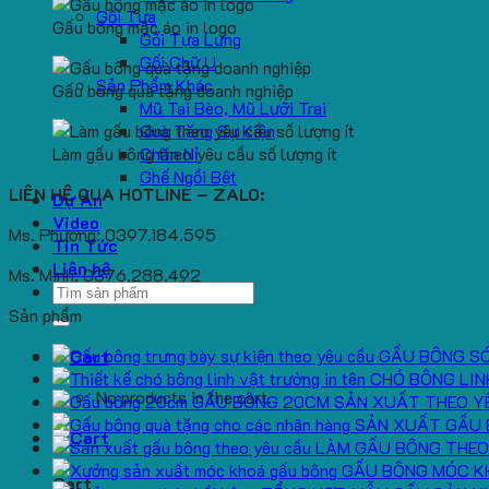
Gối Tựa
Gấu bông mặc áo in logo
Gối Tựa Lưng
Gối Chữ U
Sản Phẩm Khác
Gấu bông quà tặng doanh nghiệp
Mũ Tai Bèo, Mũ Lưỡi Trai
Quà Tặng Sự Kiện
Làm gấu bông theo yêu cầu số lượng ít
Chăn Nỉ
Ghế Ngồi Bệt
LIÊN HỆ QUA HOTLINE – ZALO:
Dự Án
Video
Ms. Phương: 0397.184.595
Tin Tức
Liên hệ
Ms. Minh: 0376.288.492
Search
for:
Sản phẩm
GẤU BÔNG S
CHÓ BÔNG LIN
No products in the cart.
GẤU BÔNG 20CM SẢN XUẤT THEO Y
SẢN XUẤT GẤU 
LÀM GẤU BÔNG THEO
GẤU BÔNG MÓC K
Cart