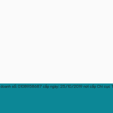
 doanh số: 0108958687 cấp ngày: 25/10/2019 nơi cấp Chi cục 