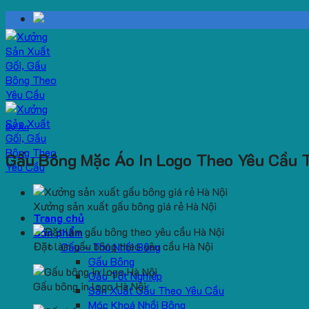
Skip
to
content
Dự Án
Gấu Bông Mặc Áo In Logo Theo Yêu Cầu 
Xưởng sản xuất gấu bông giá rẻ Hà Nội
Trang chủ
Sản phẩm
Đặt làm gấu bông theo yêu cầu Hà Nội
Gấu – Thú Nhồi Bông
Gấu Bông
Gấu Tốt Nghiệp
Gấu bông in logo Hà Nội
Sản Xuất Gấu Theo Yêu Cầu
Móc Khoá Nhồi Bông