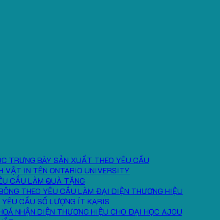
ÓC TRƯNG BÀY SẢN XUẤT THEO YÊU CẦU
H VẬT IN TÊN ONTARIO UNIVERSITY
ÊU CẦU LÀM QUÀ TẶNG
BÔNG THEO YÊU CẦU LÀM ĐẠI DIỆN THƯƠNG HIỆU
 YÊU CẦU SỐ LƯỢNG ÍT KARIS
HOÁ NHẬN DIỆN THƯƠNG HIỆU CHO ĐẠI HỌC AJOU