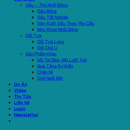
Gấu – Thú Nhồi Bông
Gấu Bông
Gấu Tốt Nghiệp
Sản Xuất Gấu Theo Yêu Cầu
Móc Khoá Nhồi Bông
Gối Tựa
Gối Tựa Lưng
Gối Chữ U
Sản Phẩm Khác
Mũ Tai Bèo, Mũ Lưỡi Trai
Quà Tặng Sự Kiện
Chăn Nỉ
Ghế Ngồi Bệt
Dự Án
Video
Tin Tức
Liên hệ
Login
Newsletter