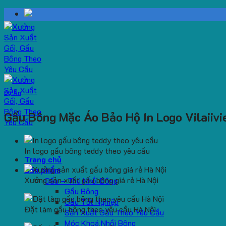
Skip
to
content
Dự Án
Gấu Bông Mặc Áo Bảo Hộ In Logo Vilaiivi
In logo gấu bông teddy theo yêu cầu
Trang chủ
Sản phẩm
Xưởng sản xuất gấu bông giá rẻ Hà Nội
Gấu – Thú Nhồi Bông
Gấu Bông
Gấu Tốt Nghiệp
Đặt làm gấu bông theo yêu cầu Hà Nội
Sản Xuất Gấu Theo Yêu Cầu
Móc Khoá Nhồi Bông