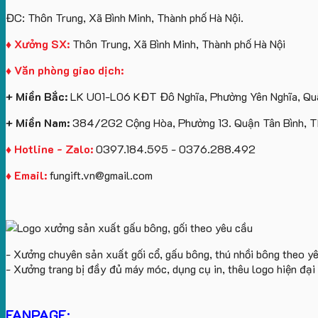
ĐC: Thôn Trung, Xã Bình Minh, Thành phố Hà Nội.
♦ Xưởng SX:
Thôn Trung, Xã Bình Minh, Thành phố Hà Nội
♦ Văn phòng giao dịch:
+ Miền Bắc:
LK U01-L06 KĐT Đô Nghĩa, Phường Yên Nghĩa, Quậ
+ Miền Nam:
384/2G2 Cộng Hòa, Phường 13. Quận Tân Bình, 
♦ Hotline - Zalo:
0397.184.595 - 0376.288.492
♦ Email:
fungift.vn@gmail.com
- Xưởng chuyên sản xuất gối cổ, gấu bông, thú nhồi bông theo y
- Xưởng trang bị đầy đủ máy móc, dụng cụ in, thêu logo hiện đạ
FANPAGE: