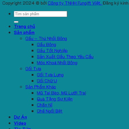
Copyright 2024 © bởi
Công ty TNHH Fungift Việt.
Đăng ký kinh
Search
for:
Trang chủ
Sản phẩm
Gấu – Thú Nhồi Bông
Gấu Bông
Gấu Tốt Nghiệp
Sản Xuất Gấu Theo Yêu Cầu
Móc Khoá Nhồi Bông
Gối Tựa
Gối Tựa Lưng
Gối Chữ U
Sản Phẩm Khác
Mũ Tai Bèo, Mũ Lưỡi Trai
Quà Tặng Sự Kiện
Chăn Nỉ
Ghế Ngồi Bệt
Dự Án
Video
Tin Tức