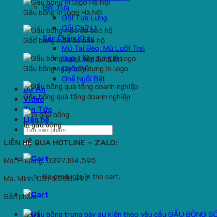
Gối Tựa
Gấu bông in logo Hà Nội
Gối Tựa Lưng
Gối Chữ U
Sản Phẩm Khác
Gấu bông mặc áo bảo hộ
Mũ Tai Bèo, Mũ Lưỡi Trai
Quà Tặng Sự Kiện
Gấu bông ngày xây dựng in logo
Chăn Nỉ
Ghế Ngồi Bệt
Dự Án
Gấu bông quà tặng doanh nghiệp
Video
Tin Tức
Liên hệ
In gấu bông
Search
for:
LIÊN HỆ QUA HOTLINE – ZALO:
Ms. Phương: 0397.184.595
No products in the cart.
Ms. Minh: 0376.288.492
Sản phẩm
GẤU BÔNG S
Cart