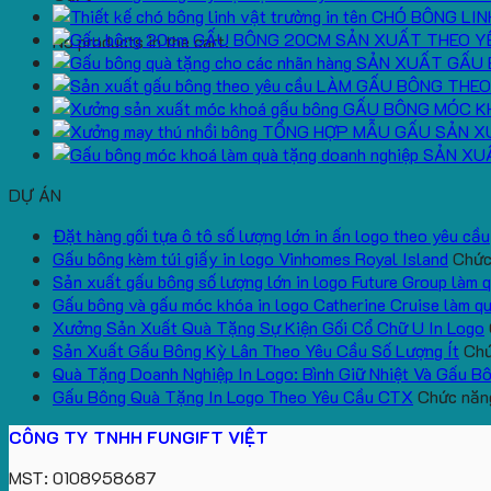
CHÓ BÔNG LIN
GẤU BÔNG 20CM SẢN XUẤT THEO Y
No products in the cart.
SẢN XUẤT GẤU 
LÀM GẤU BÔNG THEO
GẤU BÔNG MÓC K
TỔNG HỢP MẪU GẤU SẢN X
SẢN XU
DỰ ÁN
Đặt hàng gối tựa ô tô số lượng lớn in ấn logo theo yêu cầu
Gấu bông kèm túi giấy in logo Vinhomes Royal Island
Chức 
Sản xuất gấu bông số lượng lớn in logo Future Group làm 
Gấu bông và gấu móc khóa in logo Catherine Cruise làm q
Xưởng Sản Xuất Quà Tặng Sự Kiện Gối Cổ Chữ U In Logo
Sản Xuất Gấu Bông Kỳ Lân Theo Yêu Cầu Số Lượng Ít
Chứ
Quà Tặng Doanh Nghiệp In Logo: Bình Giữ Nhiệt Và Gấu B
Gấu Bông Quà Tặng In Logo Theo Yêu Cầu CTX
Chức năng
CÔNG TY TNHH FUNGIFT VIỆT
MST: 0108958687