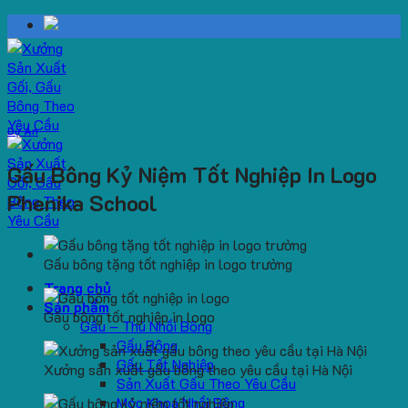
Skip
to
content
Dự Án
Gấu Bông Kỷ Niệm Tốt Nghiệp In Logo
Phenika School
Gấu bông tặng tốt nghiệp in logo trường
Trang chủ
Sản phẩm
Gấu bông tốt nghiệp in logo
Gấu – Thú Nhồi Bông
Gấu Bông
Gấu Tốt Nghiệp
Xưởng sản xuất gấu bông theo yêu cầu tại Hà Nội
Sản Xuất Gấu Theo Yêu Cầu
Móc Khoá Nhồi Bông