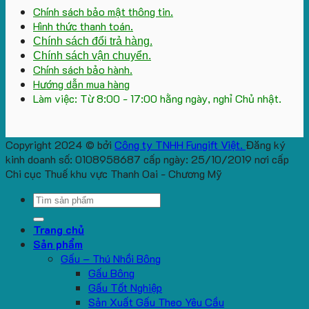
Chính sách bảo mật thông tin.
Hình thức thanh toán.
Chính sách đổi trả hàng.
Chính sách vận chuyển.
Chính sách bảo hành.
Hướng dẫn mua hàng
Làm việc: Từ 8:00 - 17:00 hằng ngày, nghỉ Chủ nhật.
Copyright 2024 © bởi
Công ty TNHH Fungift Việt.
Đăng ký
kinh doanh số: 0108958687 cấp ngày: 25/10/2019 nơi cấp
Chi cục Thuế khu vực Thanh Oai - Chương Mỹ
Search
for:
Trang chủ
Sản phẩm
Gấu – Thú Nhồi Bông
Gấu Bông
Gấu Tốt Nghiệp
Sản Xuất Gấu Theo Yêu Cầu