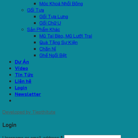
Móc Khoá Nhồi Bông
Gối Tựa
Gối Tựa Lưng
Gối Chữ U
Sản Phẩm Khác
Mũ Tai Bèo, Mũ Lưỡi Trai
Quà Tặng Sự Kiện
Chăn Nỉ
Ghế Ngồi Bệt
Dự Án
Video
Tin Tức
Liên hệ
Login
Newsletter
Developed by
Tiepthitute
Login
Username or email address
*