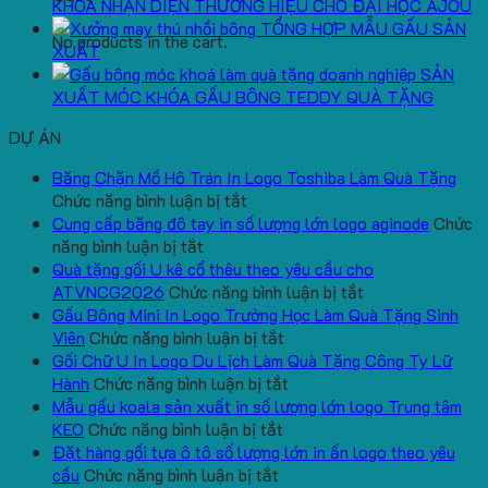
KHOÁ NHẬN DIỆN THƯƠNG HIỆU CHO ĐẠI HỌC AJOU
TỔNG HỢP MẪU GẤU SẢN
No products in the cart.
XUẤT
SẢN
XUẤT MÓC KHÓA GẤU BÔNG TEDDY QUÀ TẶNG
DỰ ÁN
Băng Chặn Mồ Hô Trán In Logo Toshiba Làm Quà Tặng
ở
Chức năng bình luận bị tắt
Băng
Cung cấp băng đô tay in số lượng lớn logo aginode
Chức
ở
Chặn
năng bình luận bị tắt
Cung
Mồ
Quà tặng gối U kê cổ thêu theo yêu cầu cho
cấp
Hô
ở
ATVNCG2026
Chức năng bình luận bị tắt
băng
Trán
Quà
Gấu Bông Mini In Logo Trường Học Làm Quà Tặng Sinh
đô
In
ở
tặng
Viên
Chức năng bình luận bị tắt
tay
Logo
Gấu
gối
Gối Chữ U In Logo Du Lịch Làm Quà Tặng Công Ty Lữ
in
Toshiba
Bông
ở
U
Hành
Chức năng bình luận bị tắt
số
Làm
Mini
Gối
kê
Mẫu gấu koala sản xuất in số lượng lớn logo Trung tâm
lượng
Quà
ở
In
Chữ
cổ
KEO
Chức năng bình luận bị tắt
lớn
Tặng
Mẫu
Logo
U
thêu
Đặt hàng gối tựa ô tô số lượng lớn in ấn logo theo yêu
logo
ở
gấu
Trường
In
theo
cầu
Chức năng bình luận bị tắt