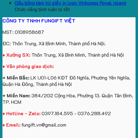
aginode
Đặt
koala
Học
Logo
yêu
Gấu bông kèm túi giấy in logo Vinhomes Royal Island
ở
hàng
sản
Làm
Du
cầu
Chức năng bình luận bị tắt
Gấu
gối
xuất
Quà
Lịch
cho
CÔNG TY TNHH FUNGIFT VIỆT
bông
tựa
in
Tặng
Làm
ATVNCG2026
kèm
ô
số
Sinh
Quà
MST: 0108958687
túi
tô
lượng
Viên
Tặng
giấy
số
lớn
Công
ĐC: Thôn Trung, Xã Bình Minh, Thành phố Hà Nội.
in
lượng
logo
Ty
logo
lớn
Trung
Lữ
♦ Xưởng SX:
Thôn Trung, Xã Bình Minh, Thành phố Hà Nội
Vinhomes
in
tâm
Hành
♦ Văn phòng giao dịch:
Royal
ấn
KEO
Island
logo
+ Miền Bắc:
LK U01-L06 KĐT Đô Nghĩa, Phường Yên Nghĩa,
theo
Quận Hà Đông, Thành phố Hà Nội
yêu
cầu
+ Miền Nam:
384/2G2 Cộng Hòa, Phường 13. Quận Tân Bình,
TP. HCM
♦ Hotline - Zalo:
0397.184.595 - 0376.288.492
♦ Email:
fungift.vn@gmail.com