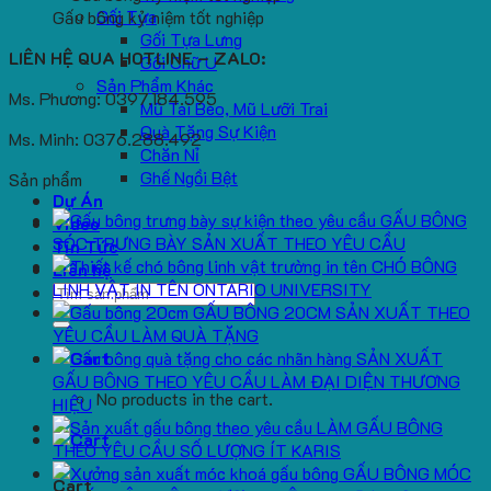
Gối Tựa
Gấu bông kỷ niệm tốt nghiệp
Gối Tựa Lưng
LIÊN HỆ QUA HOTLINE – ZALO:
Gối Chữ U
Sản Phẩm Khác
Ms. Phương: 0397.184.595
Mũ Tai Bèo, Mũ Lưỡi Trai
Quà Tặng Sự Kiện
Ms. Minh: 0376.288.492
Chăn Nỉ
Ghế Ngồi Bệt
Sản phẩm
Dự Án
GẤU BÔNG
Video
SÓC TRƯNG BÀY SẢN XUẤT THEO YÊU CẦU
Tin Tức
CHÓ BÔNG
Liên hệ
LINH VẬT IN TÊN ONTARIO UNIVERSITY
Search
GẤU BÔNG 20CM SẢN XUẤT THEO
for:
YÊU CẦU LÀM QUÀ TẶNG
SẢN XUẤT
GẤU BÔNG THEO YÊU CẦU LÀM ĐẠI DIỆN THƯƠNG
No products in the cart.
HIỆU
LÀM GẤU BÔNG
THEO YÊU CẦU SỐ LƯỢNG ÍT KARIS
GẤU BÔNG MÓC
Cart