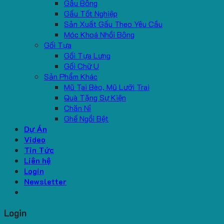
Gấu Bông
Gấu Tốt Nghiệp
Sản Xuất Gấu Theo Yêu Cầu
Móc Khoá Nhồi Bông
Gối Tựa
Gối Tựa Lưng
Gối Chữ U
Sản Phẩm Khác
Mũ Tai Bèo, Mũ Lưỡi Trai
Quà Tặng Sự Kiện
Chăn Nỉ
Ghế Ngồi Bệt
Dự Án
Video
Tin Tức
Liên hệ
Login
Newsletter
Login