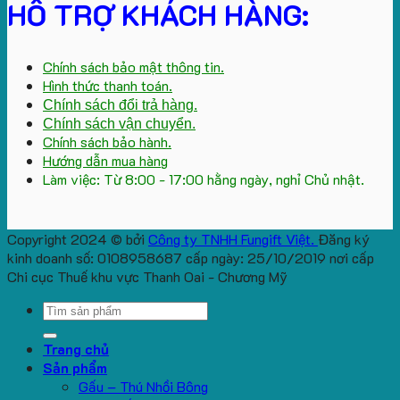
HỖ TRỢ KHÁCH HÀNG:
Chính sách bảo mật thông tin.
Hình thức thanh toán.
Chính sách đổi trả hàng.
Chính sách vận chuyển.
Chính sách bảo hành.
Hướng dẫn mua hàng
Làm việc: Từ 8:00 - 17:00 hằng ngày, nghỉ Chủ nhật.
Copyright 2024 © bởi
Công ty TNHH Fungift Việt.
Đăng ký
kinh doanh số: 0108958687 cấp ngày: 25/10/2019 nơi cấp
Chi cục Thuế khu vực Thanh Oai - Chương Mỹ
Search
for:
Trang chủ
Sản phẩm
Gấu – Thú Nhồi Bông