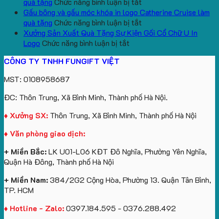
bông
tựa
in
Tặng
Làm
ở
quà tặng
Chức năng bình luận bị tắt
kèm
ô
số
Sinh
Quà
Sản
Gấu bông và gấu móc khóa in logo Catherine Cruise làm
túi
tô
lượng
Viên
Tặng
xuất
ở
quà tặng
Chức năng bình luận bị tắt
giấy
số
lớn
Công
gấu
Gấu
Xưởng Sản Xuất Quà Tặng Sự Kiện Gối Cổ Chữ U In
in
lượng
logo
Ty
ở
bông
bông
Logo
Chức năng bình luận bị tắt
logo
lớn
Trung
Lữ
Xưởng
số
và
CÔNG TY TNHH FUNGIFT VIỆT
Vinhomes
in
tâm
Hành
Sản
lượng
gấu
Royal
ấn
KEO
Xuất
lớn
móc
MST: 0108958687
Island
logo
Quà
in
khóa
theo
Tặng
logo
in
ĐC: Thôn Trung, Xã Bình Minh, Thành phố Hà Nội.
yêu
Sự
Future
logo
cầu
Kiện
Group
Catherine
♦ Xưởng SX:
Thôn Trung, Xã Bình Minh, Thành phố Hà Nội
Gối
làm
Cruise
♦ Văn phòng giao dịch:
Cổ
quà
làm
Chữ
tặng
quà
+ Miền Bắc:
LK U01-L06 KĐT Đô Nghĩa, Phường Yên Nghĩa,
U
tặng
Quận Hà Đông, Thành phố Hà Nội
In
Logo
+ Miền Nam:
384/2G2 Cộng Hòa, Phường 13. Quận Tân Bình,
TP. HCM
♦ Hotline - Zalo:
0397.184.595 - 0376.288.492