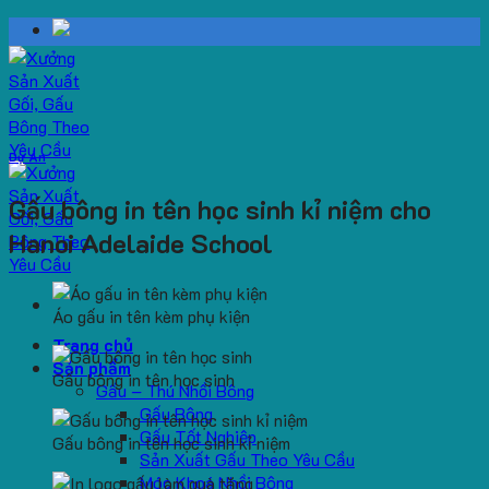
Skip
to
content
Dự Án
Gấu bông in tên học sinh kỉ niệm cho
Hanoi Adelaide School
Áo gấu in tên kèm phụ kiện
Trang chủ
Sản phẩm
Gấu bông in tên học sinh
Gấu – Thú Nhồi Bông
Gấu Bông
Gấu Tốt Nghiệp
Gấu bông in tên học sinh kỉ niệm
Sản Xuất Gấu Theo Yêu Cầu
Móc Khoá Nhồi Bông