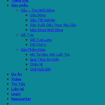
Trang chủ
Sản phẩm
Gấu – Thú Nhồi Bông
Gấu Bông
Gấu Tốt Nghiệp
Sản Xuất Gấu Theo Yêu Cầu
Móc Khoá Nhồi Bông
Gối Tựa
Gối Tựa Lưng
Gối Chữ U
Sản Phẩm Khác
Mũ Tai Bèo, Mũ Lưỡi Trai
Quà Tặng Sự Kiện
Chăn Nỉ
Ghế Ngồi Bệt
Dự Án
Video
Tin Tức
Liên hệ
Login
Newsletter