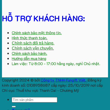
HỖ TRỢ KHÁCH HÀNG:
Chính sách bảo mật thông tin.
Hình thức thanh toán.
Chính sách đổi trả hàng.
Chính sách vận chuyển.
Chính sách bảo hành.
Hướng dẫn mua hàng
Làm việc: Từ 8:00 - 17:00 hằng ngày, nghỉ Chủ nhật.
Copyright 2024 © bởi
Công ty TNHH Fungift Việt.
Đăng ký
kinh doanh số: 0108958687 cấp ngày: 25/10/2019 nơi cấp
Chi cục Thuế khu vực Thanh Oai - Chương Mỹ
Search
for: