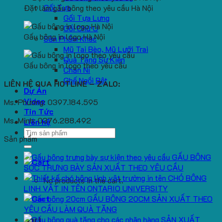
Gối Tựa
Đặt làm gấu bông theo yêu cầu Hà Nội
Gối Tựa Lưng
Gối Chữ U
Gấu bông in logo Hà Nội
Sản Phẩm Khác
Mũ Tai Bèo, Mũ Lưỡi Trai
Quà Tặng Sự Kiện
Gấu bông in logo theo yêu cầu
Chăn Nỉ
Ghế Ngồi Bệt
LIÊN HỆ QUA HOTLINE – ZALO:
Dự Án
Video
Ms. Phương: 0397.184.595
Tin Tức
Ms. Minh: 0376.288.492
Liên hệ
Search
Sản phẩm
for:
GẤU BÔNG
SÓC TRƯNG BÀY SẢN XUẤT THEO YÊU CẦU
CHÓ BÔNG
No products in the cart.
LINH VẬT IN TÊN ONTARIO UNIVERSITY
GẤU BÔNG 20CM SẢN XUẤT THEO
YÊU CẦU LÀM QUÀ TẶNG
SẢN XUẤT
Cart