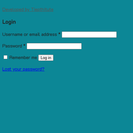
Developed by
Tiepthitute
Login
Username or email address
*
Password
*
Remember me
Log in
Lost your password?