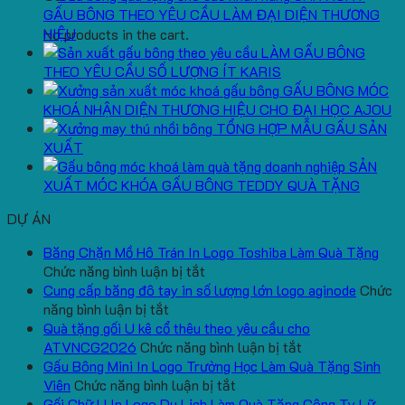
GẤU BÔNG THEO YÊU CẦU LÀM ĐẠI DIỆN THƯƠNG
HIỆU
No products in the cart.
LÀM GẤU BÔNG
THEO YÊU CẦU SỐ LƯỢNG ÍT KARIS
GẤU BÔNG MÓC
KHOÁ NHẬN DIỆN THƯƠNG HIỆU CHO ĐẠI HỌC AJOU
TỔNG HỢP MẪU GẤU SẢN
XUẤT
SẢN
XUẤT MÓC KHÓA GẤU BÔNG TEDDY QUÀ TẶNG
DỰ ÁN
Băng Chặn Mồ Hô Trán In Logo Toshiba Làm Quà Tặng
ở
Chức năng bình luận bị tắt
Băng
Cung cấp băng đô tay in số lượng lớn logo aginode
Chức
ở
Chặn
năng bình luận bị tắt
Cung
Mồ
Quà tặng gối U kê cổ thêu theo yêu cầu cho
cấp
Hô
ở
ATVNCG2026
Chức năng bình luận bị tắt
băng
Trán
Quà
Gấu Bông Mini In Logo Trường Học Làm Quà Tặng Sinh
đô
In
ở
tặng
Viên
Chức năng bình luận bị tắt
tay
Logo
Gấu
gối
Gối Chữ U In Logo Du Lịch Làm Quà Tặng Công Ty Lữ