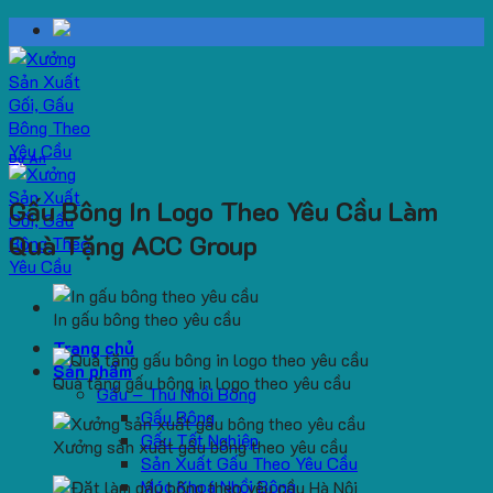
Skip
to
content
Dự Án
Gấu Bông In Logo Theo Yêu Cầu Làm
Quà Tặng ACC Group
In gấu bông theo yêu cầu
Trang chủ
Sản phẩm
Quà tặng gấu bông in logo theo yêu cầu
Gấu – Thú Nhồi Bông
Gấu Bông
Gấu Tốt Nghiệp
Xưởng sản xuất gấu bông theo yêu cầu
Sản Xuất Gấu Theo Yêu Cầu
Móc Khoá Nhồi Bông