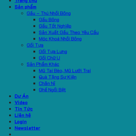
Trang chủ
Sản phẩm
Gấu – Thú Nhồi Bông
Gấu Bông
Gấu Tốt Nghiệp
Sản Xuất Gấu Theo Yêu Cầu
Móc Khoá Nhồi Bông
Gối Tựa
Gối Tựa Lưng
Gối Chữ U
Sản Phẩm Khác
Mũ Tai Bèo, Mũ Lưỡi Trai
Quà Tặng Sự Kiện
Chăn Nỉ
Ghế Ngồi Bệt
Dự Án
Video
Tin Tức
Liên hệ
Login
Newsletter