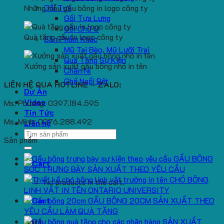
Gối Tựa
Những mẫu gấu bông in logo công ty
Gối Tựa Lưng
Gối Chữ U
Quà tặng gấu in logo công ty
Sản Phẩm Khác
Mũ Tai Bèo, Mũ Lưỡi Trai
Quà Tặng Sự Kiện
Xưởng sản xuất gấu bông nhỏ in tên
Chăn Nỉ
Ghế Ngồi Bệt
LIÊN HỆ QUA HOTLINE – ZALO:
Dự Án
Video
Ms. Phương: 0397.184.595
Tin Tức
Ms. Minh: 0376.288.492
Liên hệ
Search
Sản phẩm
for:
GẤU BÔNG
SÓC TRƯNG BÀY SẢN XUẤT THEO YÊU CẦU
CHÓ BÔNG
No products in the cart.
LINH VẬT IN TÊN ONTARIO UNIVERSITY
GẤU BÔNG 20CM SẢN XUẤT THEO
YÊU CẦU LÀM QUÀ TẶNG
SẢN XUẤT
Cart