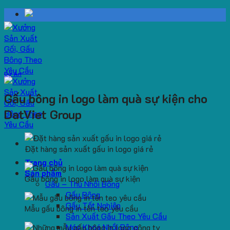
Skip
to
content
Dự Án
Gấu bông in logo làm quà sự kiện cho
DatViet Group
Đặt hàng sản xuất gấu in logo giá rẻ
Trang chủ
Sản phẩm
Gấu bông in logo làm quà sự kiện
Gấu – Thú Nhồi Bông
Gấu Bông
Gấu Tốt Nghiệp
Mẫu gấu bông in tên teo yêu cầu
Sản Xuất Gấu Theo Yêu Cầu
Móc Khoá Nhồi Bông