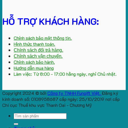
HỖ TRỢ KHÁCH HÀNG:
Chính sách bảo mật thông tin.
Hình thức thanh toán.
Chính sách đổi trả hàng.
Chính sách vận chuyển.
Chính sách bảo hành.
Hướng dẫn mua hàng
Làm việc: Từ 8:00 - 17:00 hằng ngày, nghỉ Chủ nhật.
Copyright 2024 © bởi
Công ty TNHH Fungift Việt.
Đăng ký
kinh doanh số: 0108958687 cấp ngày: 25/10/2019 nơi cấp
Chi cục Thuế khu vực Thanh Oai - Chương Mỹ
Search
for: