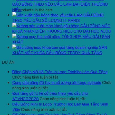
GẤU BÔNG THEO YÊU CẦU LÀM ĐẠI DIỆN THƯƠNG
HIỆU
No products in the cart.
LÀM GẤU BÔNG
THEO YÊU CẦU SỐ LƯỢNG ÍT KARIS
GẤU BÔNG MÓC
KHOÁ NHẬN DIỆN THƯƠNG HIỆU CHO ĐẠI HỌC AJOU
TỔNG HỢP MẪU GẤU SẢN
XUẤT
SẢN
XUẤT MÓC KHÓA GẤU BÔNG TEDDY QUÀ TẶNG
DỰ ÁN
Băng Chặn Mồ Hô Trán In Logo Toshiba Làm Quà Tặng
ở
Chức năng bình luận bị tắt
Băng
Cung cấp băng đô tay in số lượng lớn logo aginode
Chức
ở
Chặn
năng bình luận bị tắt
Cung
Mồ
Quà tặng gối U kê cổ thêu theo yêu cầu cho
cấp
Hô
ở
ATVNCG2026
Chức năng bình luận bị tắt
băng
Trán
Quà
Gấu Bông Mini In Logo Trường Học Làm Quà Tặng Sinh
đô
In
ở
tặng
Viên
Chức năng bình luận bị tắt
tay
Logo
Gấu
gối
Gối Chữ U In Logo Du Lịch Làm Quà Tặng Công Ty Lữ