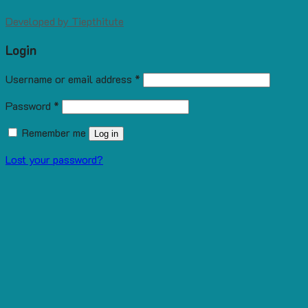
Developed by
Tiepthitute
Login
Username or email address
*
Password
*
Remember me
Log in
Lost your password?