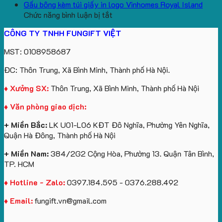
aginode
Đặt
koala
Học
Logo
yêu
Gấu bông kèm túi giấy in logo Vinhomes Royal Island
ở
hàng
sản
Làm
Du
cầu
Chức năng bình luận bị tắt
Gấu
gối
xuất
Quà
Lịch
cho
CÔNG TY TNHH FUNGIFT VIỆT
bông
tựa
in
Tặng
Làm
ATVNCG2026
kèm
ô
số
Sinh
Quà
MST: 0108958687
túi
tô
lượng
Viên
Tặng
giấy
số
lớn
Công
ĐC: Thôn Trung, Xã Bình Minh, Thành phố Hà Nội.
in
lượng
logo
Ty
logo
lớn
Trung
Lữ
♦ Xưởng SX:
Thôn Trung, Xã Bình Minh, Thành phố Hà Nội
Vinhomes
in
tâm
Hành
♦ Văn phòng giao dịch:
Royal
ấn
KEO
Island
logo
+ Miền Bắc:
LK U01-L06 KĐT Đô Nghĩa, Phường Yên Nghĩa,
theo
Quận Hà Đông, Thành phố Hà Nội
yêu
cầu
+ Miền Nam:
384/2G2 Cộng Hòa, Phường 13. Quận Tân Bình,
TP. HCM
♦ Hotline - Zalo:
0397.184.595 - 0376.288.492
♦ Email:
fungift.vn@gmail.com