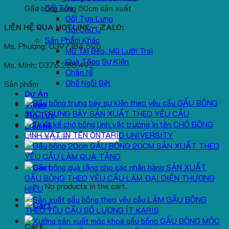
Gối Tựa
Gấu bông hồng 50cm sản xuất
Gối Tựa Lưng
LIÊN HỆ QUA HOTLINE – ZALO:
Gối Chữ U
Sản Phẩm Khác
Ms. Phương: 0397.184.595
Mũ Tai Bèo, Mũ Lưỡi Trai
Quà Tặng Sự Kiện
Ms. Minh: 0376.288.492
Chăn Nỉ
Ghế Ngồi Bệt
Sản phẩm
Dự Án
GẤU BÔNG
Video
SÓC TRƯNG BÀY SẢN XUẤT THEO YÊU CẦU
Tin Tức
CHÓ BÔNG
Liên hệ
LINH VẬT IN TÊN ONTARIO UNIVERSITY
Search
GẤU BÔNG 20CM SẢN XUẤT THEO
for:
YÊU CẦU LÀM QUÀ TẶNG
SẢN XUẤT
GẤU BÔNG THEO YÊU CẦU LÀM ĐẠI DIỆN THƯƠNG
No products in the cart.
HIỆU
LÀM GẤU BÔNG
THEO YÊU CẦU SỐ LƯỢNG ÍT KARIS
GẤU BÔNG MÓC
Cart