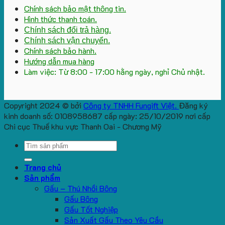
Chính sách bảo mật thông tin.
Hình thức thanh toán.
Chính sách đổi trả hàng.
Chính sách vận chuyển.
Chính sách bảo hành.
Hướng dẫn mua hàng
Làm việc: Từ 8:00 - 17:00 hằng ngày, nghỉ Chủ nhật.
Copyright 2024 © bởi
Công ty TNHH Fungift Việt.
Đăng ký
kinh doanh số: 0108958687 cấp ngày: 25/10/2019 nơi cấp
Chi cục Thuế khu vực Thanh Oai - Chương Mỹ
Search
for:
Trang chủ
Sản phẩm
Gấu – Thú Nhồi Bông
Gấu Bông
Gấu Tốt Nghiệp
Sản Xuất Gấu Theo Yêu Cầu