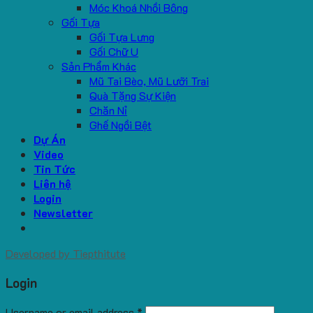
Móc Khoá Nhồi Bông
Gối Tựa
Gối Tựa Lưng
Gối Chữ U
Sản Phẩm Khác
Mũ Tai Bèo, Mũ Lưỡi Trai
Quà Tặng Sự Kiện
Chăn Nỉ
Ghế Ngồi Bệt
Dự Án
Video
Tin Tức
Liên hệ
Login
Newsletter
Developed by
Tiepthitute
Login
Username or email address
*