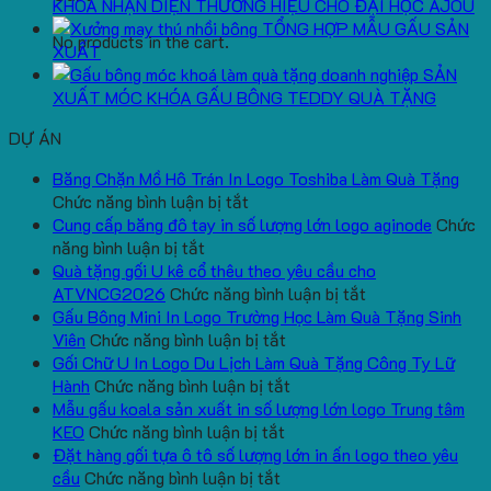
KHOÁ NHẬN DIỆN THƯƠNG HIỆU CHO ĐẠI HỌC AJOU
TỔNG HỢP MẪU GẤU SẢN
No products in the cart.
XUẤT
SẢN
XUẤT MÓC KHÓA GẤU BÔNG TEDDY QUÀ TẶNG
DỰ ÁN
Băng Chặn Mồ Hô Trán In Logo Toshiba Làm Quà Tặng
ở
Chức năng bình luận bị tắt
Băng
Cung cấp băng đô tay in số lượng lớn logo aginode
Chức
ở
Chặn
năng bình luận bị tắt
Cung
Mồ
Quà tặng gối U kê cổ thêu theo yêu cầu cho
cấp
Hô
ở
ATVNCG2026
Chức năng bình luận bị tắt
băng
Trán
Quà
Gấu Bông Mini In Logo Trường Học Làm Quà Tặng Sinh
đô
In
ở
tặng
Viên
Chức năng bình luận bị tắt
tay
Logo
Gấu
gối
Gối Chữ U In Logo Du Lịch Làm Quà Tặng Công Ty Lữ
in
Toshiba
Bông
ở
U
Hành
Chức năng bình luận bị tắt
số
Làm
Mini
Gối
kê
Mẫu gấu koala sản xuất in số lượng lớn logo Trung tâm
lượng
Quà
ở
In
Chữ
cổ
KEO
Chức năng bình luận bị tắt
lớn
Tặng
Mẫu
Logo
U
thêu
Đặt hàng gối tựa ô tô số lượng lớn in ấn logo theo yêu
logo
ở
gấu
Trường
In
theo
cầu
Chức năng bình luận bị tắt