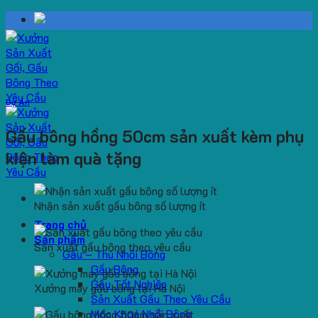
Skip
to
content
Dự Án
Gấu bông hồng 50cm sản xuất kèm phụ
kiện làm quà tặng
Nhận sản xuất gấu bông số lượng ít
Trang chủ
Sản phẩm
Sản xuất gấu bông theo yêu cầu
Gấu – Thú Nhồi Bông
Gấu Bông
Gấu Tốt Nghiệp
Xưởng may gấu bông tại Hà Nội
Sản Xuất Gấu Theo Yêu Cầu
Móc Khoá Nhồi Bông