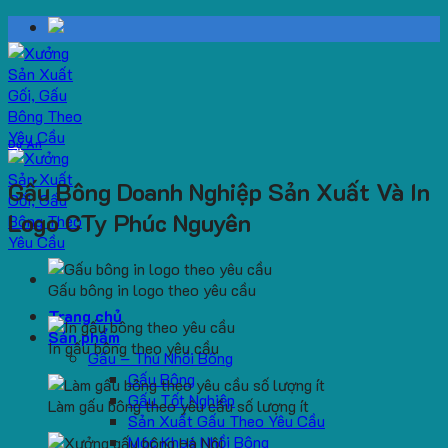
Skip
to
content
Dự Án
Gấu Bông Doanh Nghiệp Sản Xuất Và In
Logo CTy Phúc Nguyên
Gấu bông in logo theo yêu cầu
Trang chủ
Sản phẩm
In gấu bông theo yêu cầu
Gấu – Thú Nhồi Bông
Gấu Bông
Gấu Tốt Nghiệp
Làm gấu bông theo yêu cầu số lượng ít
Sản Xuất Gấu Theo Yêu Cầu
Móc Khoá Nhồi Bông