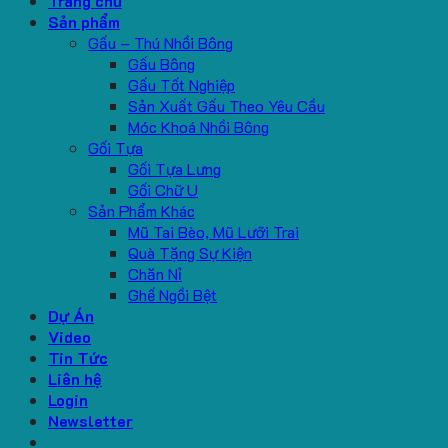
Trang chủ
Sản phẩm
Gấu – Thú Nhồi Bông
Gấu Bông
Gấu Tốt Nghiệp
Sản Xuất Gấu Theo Yêu Cầu
Móc Khoá Nhồi Bông
Gối Tựa
Gối Tựa Lưng
Gối Chữ U
Sản Phẩm Khác
Mũ Tai Bèo, Mũ Lưỡi Trai
Quà Tặng Sự Kiện
Chăn Nỉ
Ghế Ngồi Bệt
Dự Án
Video
Tin Tức
Liên hệ
Login
Newsletter