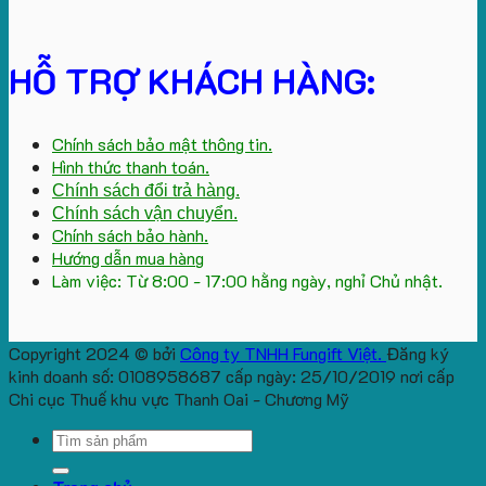
HỖ TRỢ KHÁCH HÀNG:
Chính sách bảo mật thông tin.
Hình thức thanh toán.
Chính sách đổi trả hàng.
Chính sách vận chuyển.
Chính sách bảo hành.
Hướng dẫn mua hàng
Làm việc: Từ 8:00 - 17:00 hằng ngày, nghỉ Chủ nhật.
Copyright 2024 © bởi
Công ty TNHH Fungift Việt.
Đăng ký
kinh doanh số: 0108958687 cấp ngày: 25/10/2019 nơi cấp
Chi cục Thuế khu vực Thanh Oai - Chương Mỹ
Search
for: