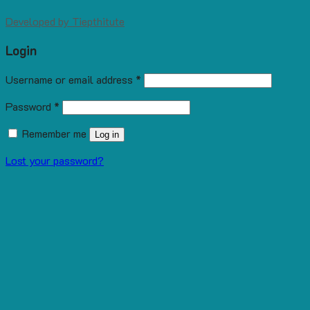
Developed by
Tiepthitute
Login
Username or email address
*
Password
*
Remember me
Log in
Lost your password?