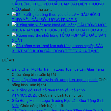
GẤU BÔNG THEO YÊU CẦU LÀM ĐẠI DIỆN THƯƠNG
HIỆU
No products in the cart.
LÀM GẤU BÔNG
THEO YÊU CẦU SỐ LƯỢNG ÍT KARIS
GẤU BÔNG MÓC
KHOÁ NHẬN DIỆN THƯƠNG HIỆU CHO ĐẠI HỌC AJOU
TỔNG HỢP MẪU GẤU SẢN
XUẤT
SẢN
XUẤT MÓC KHÓA GẤU BÔNG TEDDY QUÀ TẶNG
DỰ ÁN
Băng Chặn Mồ Hô Trán In Logo Toshiba Làm Quà Tặng
ở
Chức năng bình luận bị tắt
Băng
Cung cấp băng đô tay in số lượng lớn logo aginode
Chức
ở
Chặn
năng bình luận bị tắt
Cung
Mồ
Quà tặng gối U kê cổ thêu theo yêu cầu cho
cấp
Hô
ở
ATVNCG2026
Chức năng bình luận bị tắt
băng
Trán
Quà
Gấu Bông Mini In Logo Trường Học Làm Quà Tặng Sinh
đô
In
ở
tặng
Viên
Chức năng bình luận bị tắt
tay
Logo
Gấu
gối
Gối Chữ U In Logo Du Lịch Làm Quà Tặng Công Ty Lữ