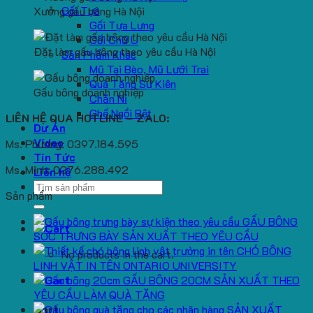
Gối Tựa
Xưởng gấu bông Hà Nội
Gối Tựa Lưng
Gối Chữ U
Đặt làm gấu bông theo yêu cầu Hà Nội
Sản Phẩm Khác
Mũ Tai Bèo, Mũ Lưỡi Trai
Quà Tặng Sự Kiện
Gấu bông doanh nghiệp
Chăn Nỉ
Ghế Ngồi Bệt
LIÊN HỆ QUA HOTLINE – ZALO:
Dự Án
Video
Ms. Phương: 0397.184.595
Tin Tức
Ms. Minh: 0376.288.492
Liên hệ
Search
Sản phẩm
for:
GẤU BÔNG
SÓC TRƯNG BÀY SẢN XUẤT THEO YÊU CẦU
CHÓ BÔNG
No products in the cart.
LINH VẬT IN TÊN ONTARIO UNIVERSITY
GẤU BÔNG 20CM SẢN XUẤT THEO
YÊU CẦU LÀM QUÀ TẶNG
SẢN XUẤT
Cart